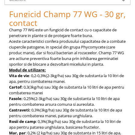
pneumatice
Cricuri pneumatice
Fungicid Champ 77 WG - 30 gr,
Prese Hidraulice
contact
Prese de rulmenti hidraulice
Champ 77 WG este un fungicid de contact cu o capacitate de
Prese de indoit tevi hidraulice
penetrare in plante si de protejare foarte buna.
Echipamente electrice
Aceste caracteristici confera produsului capacitatea de a combate
ciupercile patogene, in special din grupa Phycomycete (care
Benzi izolatoare
produc mane), dar si focul bacterian al rozaceelor. Champ 77 WG
Role Prelungitoare
are actiune preventiva foarte buna prin inhibarea germinatiei
sporilor si de blocare a dezvoltarii miceliului in planta.
Polizoare unghiulare
Modul de utilizare:
Echipamente auto
Vita de vie
: 0,2-0,3%(2-3kg/ha) sau 30g de substanta la 10 litri de
apa, pentru combaterea manei.
Unelte de mana
Cartof:
0,3(3kg/ha) sau 30g de substanta la 10 litri de apa pentru
Scule pneumatice
combaterea manei
Fasole:
0,25%(2-3kg/ha) sau 30g de substanta la 10 litri de apa
Podele hidraulice & Presa de banc
pentru combaterea arsura comuna si aureolata.
& Truse reparatii caroserie
Castraveti:
0,3%(3kg/ha) sau 30g de substanta la 10 litri de apa
Cabluri si incarcatoare acumulator
pentru combaterea manei, patarea unghiulara.
Echipamente de ridicat
Rosii de camp
: 0,3%(3kg/ha) sau 30g de substanta la 10 litri de
apa pentru patarea unghiulara, basicarea fructelor.
Chinga ancorare
Mar, par
: 0,2% (2 kg/ha) sau 30g de substanta in 15 litri de apa,