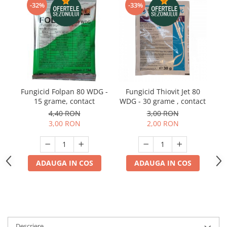
Telina de petiol
-32%
-33%
Aparat pentru legat plante cu
banda si capse
Mandrina
Masini pneumatice si hidraulice
Burghie pneumatice
Chei de impact pneumatice
Polizoare unghiulare pneumatice
Fungicid Folpan 80 WDG -
Fungicid Thiovit Jet 80
F
15 grame, contact
WDG - 30 grame , contact
Polizoare drepte
4,40 RON
3,00 RON
Antrenoare cu crichet pneumatice
3,00 RON
2,00 RON
Polizoare pneumatice
Ciocane pneumatice cu dalta
Capsator pneumatic
ADAUGA IN COS
ADAUGA IN COS
Freze pneumatice
Pistoale pneumatice
Slefuitoare orbitale pneumatice
Compresoare
Accesorii si consumabile scule
Descriere