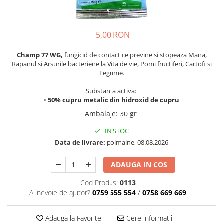
Seminte de varza
Generator cu aer cald
Pachete tehnologice
Ata de legat si palisat
Pentru radacina
Aeroterma
Seminte de vinete
Agricultura ecologica
Regulatori naturali de crestere
Accesorii solar
Ventilatoare
5,00 RON
Seminte de pepeni verzi
Capcana cu feromoni Tuta Absoluta
Biofertilizatori
Scule electrice
Capcane
Seminte de pepeni galbeni
Champ 77 WG,
fungicid de contact ce previne si stopeaza Mana,
Solutii microbiene pentru radacini
Masini de gaurit si insurubat
Rapanul si Arsurile bacteriene la Vita de vie, Pomi fructiferi, Cartofi si
Portaltoi
Solutii microbiene pentru frunze
Legume.
Masini de slefuit
Stimulatori de crestere
Seminte de ceapa
Masini de taiat
Substanta activa:
Amendamente de sol
Seminte de salata
Sudura si lipire
•
50% cupru metalic din hidroxid de cupru
Echipamente de curatare
Activatori de sol
Ambalaje
:
30 gr
Seminte de porumb zaharat
Echipament de constructii
Ameliatori de sol pe baza de acid
Seminte de sfecla rosie
IN STOC
humic
Pistoale de lipit cu silicon
Data de livrare:
poimaine, 08.08.2026
Fasole
Micronutrienti
Pistoale de lipit
Fasole pitica
Arzatoare electrice
ADAUGA IN COS
Fasole urcătoare
Polizoare unghiulare
Cod Produs:
0113
Fasole oloaga
Unelte de mana
Ai nevoie de ajutor?
0759 555 554
/
0758 669 669
Seminte de ridichii
Tubulare si accesorii
Praz
Adauga la Favorite
Cere informatii
Chei