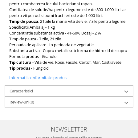
Depozitare si organizare
pentru combaterea focului bacterian si rapan.
Freza de zapada
Cantitatea de solutie/ha pentru legume este de 800-1.000 litri iar
pentru vii pe rod si pomi fructiferi este de 1.000 litri.
Echipamente de curatenie
Timp de pauza
: 21 zile la mar si vita de vie, 7 zile pentru legume.
Specificatii Ambalaj - 1 kg
Concentratie substanta activa - 41-60% Dozaj - 2 %
Timp de pauza - 7 zile, 21 zile
Perioada de aplicare - In perioada de vegetatie
Substanta activa -
Cupru metalic sub forma de hidroxid de cupru
Formula produs - Granule
Tip cultura
- Vita de vie, Rosii, Fasole, Cartof, Mar, Castravete
Tip produs
- Fungicid
Informatii conformitate produs
Caracteristici
Review-uri
(0)
NEWSLETTER
Nu rata ofertele si promotiile noastre