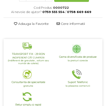
Patrunjel de frunza
Surubelnite pneumatice
Cod Produs:
0000722
Clesti
Seminte de dovlecei
Ai nevoie de ajutor?
0759 555 554
/
0758 669 669
Unelte de taiat
Patrunjel de radacina
Pistoale pentru capse si pentru
Adauga la Favorite
Cere informatii
Seminte de broccoli
nituri
Seminte de dovleac
Scule pentru constructii
Scule VDE
Seminte de conopida
Set tubulare
Leustean
Biti si duze
TRANSPORT FIX - 29 RON
Seminte de morcov
Gama diversificata de produse
Chei hexagonale
INDIFERENT CÂT CUMPERI
(indiferent de greutate , volum sau
la preturi corecte
Marar
număr de colete)
Ciocane & dalti
Seminte telina de radacina
Tarozi, filiere si capete de
surubelnita
Semințe de Gulii
Dalti si poansoane cu litere si
Consultanta de specialitate
Suport Telefonic
Seminte de spanac
numere
gratuita
la plasarea comenzii
Seminte Mazare
Pompa de picior
Lanterne si lampi frontale
Fenicul
Echipament de protectie
Retur simplu si rapid