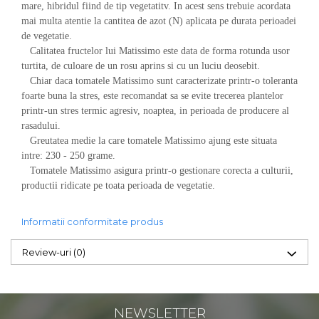
mare, hibridul fiind de tip vegetatitv. In acest sens trebuie acordata
Depozitare si organizare
mai multa atentie la cantitea de azot (N) aplicata pe durata perioadei
Freza de zapada
de vegetatie.
Calitatea fructelor lui Matissimo este data de forma rotunda usor
Echipamente de curatenie
turtita, de culoare de un rosu aprins si cu un luciu deosebit.
Chiar daca tomatele Matissimo sunt caracterizate printr-o toleranta
foarte buna la stres, este recomandat sa se evite trecerea plantelor
printr-un stres termic agresiv, noaptea, in perioada de producere al
rasadului.
Greutatea medie la care tomatele Matissimo ajung este situata
intre: 230 - 250 grame.
Tomatele Matissimo asigura printr-o gestionare corecta a culturii,
productii ridicate pe toata perioada de vegetatie.
Informatii conformitate produs
Review-uri
(0)
NEWSLETTER