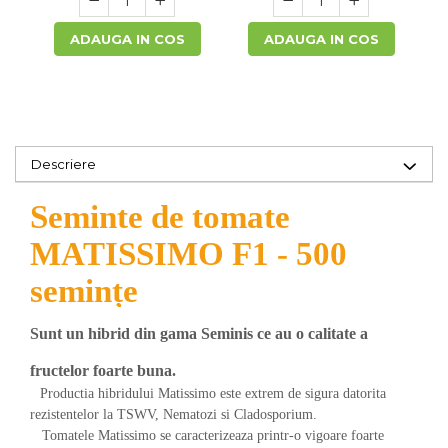
Accesorii si consumabile scule
pneumatice
ADAUGA IN COS
ADAUGA IN COS
Cricuri pneumatice
Prese Hidraulice
Prese de rulmenti hidraulice
Prese de indoit tevi hidraulice
Echipamente electrice
Descriere
Benzi izolatoare
Seminte de tomate
Role Prelungitoare
Polizoare unghiulare
MATISSIMO F1 - 500
Echipamente auto
semințe
Unelte de mana
Scule pneumatice
Sunt un hibrid din gama Seminis ce au o calitate a
Podele hidraulice & Presa de banc
& Truse reparatii caroserie
fructelor foarte buna.
Cabluri si incarcatoare acumulator
Productia hibridului Matissimo este extrem de sigura datorita
rezistentelor la TSWV, Nematozi si Cladosporium.
Echipamente de ridicat
Tomatele Matissimo se caracterizeaza printr-o vigoare foarte
Chinga ancorare