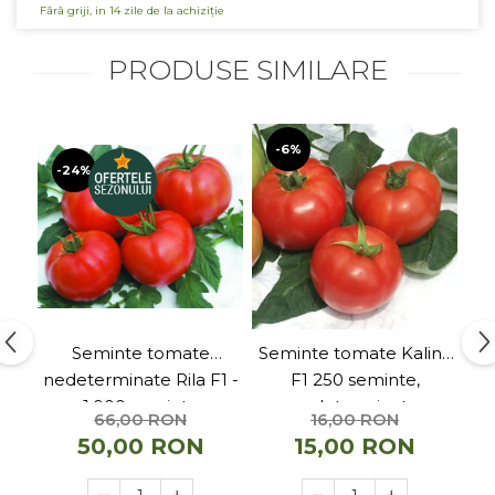
Telina de petiol
Fără griji, in 14 zile de la achiziție
Aparat pentru legat plante cu
banda si capse
PRODUSE SIMILARE
Mandrina
Masini pneumatice si hidraulice
Burghie pneumatice
-6%
Chei de impact pneumatice
-24%
Polizoare unghiulare pneumatice
Polizoare drepte
Antrenoare cu crichet
pneumatice
Polizoare pneumatice
Ciocane pneumatice cu dalta
Seminte tomate
Seminte tomate Kalina
Se
Capsator pneumatic
nedeterminate Rila F1 -
F1 250 seminte,
Freze pneumatice
1.000 seminte
nedeterminate
Pistoale pneumatice
66,00 RON
16,00 RON
50,00 RON
15,00 RON
Slefuitoare orbitale pneumatice
Compresoare