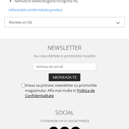
Depozitare si organizare
Nematozi (Meloidogyne incognita N);
Freza de zapada
Informatii conformitate produs
Echipamente de curatenie
Review-uri
(0)
NEWSLETTER
Nu rata ofertele si promotiile noastre
Vreau sa primesc newsletter cu promotiile
magazinului. Afla mai multe in
Politica de
Confidentialitate
SOCIAL
Urmareste-ne in social media