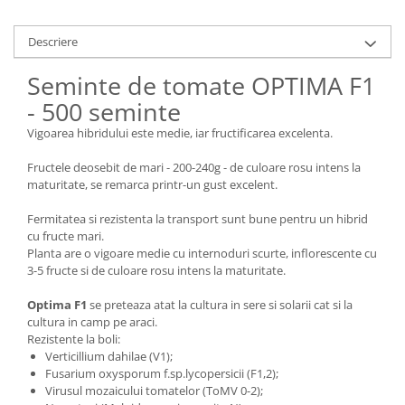
pneumatice
Cricuri pneumatice
Descriere
Prese Hidraulice
Prese de rulmenti hidraulice
Seminte de tomate OPTIMA F1
Prese de indoit tevi hidraulice
- 500 seminte
Echipamente electrice
Vigoarea hibridului este medie, iar fructificarea excelenta.
Benzi izolatoare
Fructele deosebit de mari - 200-240g - de culoare rosu intens la
Role Prelungitoare
maturitate, se remarca printr-un gust excelent.
Polizoare unghiulare
Fermitatea si rezistenta la transport sunt bune pentru un hibrid
Echipamente auto
cu fructe mari.
Unelte de mana
Planta are o vigoare medie cu internoduri scurte, inflorescente cu
3-5 fructe si de culoare rosu intens la maturitate.
Scule pneumatice
Podele hidraulice & Presa de banc
Optima F1
se preteaza atat la cultura in sere si solarii cat si la
& Truse reparatii caroserie
cultura in camp pe araci.
Cabluri si incarcatoare acumulator
Rezistente la boli:
Verticillium dahilae (V1);
Echipamente de ridicat
Fusarium oxysporum f.sp.lycopersicii (F1,2);
Chinga ancorare
Virusul mozaicului tomatelor (ToMV 0-2);