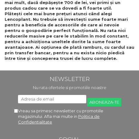
mai mult, dacă depășește 700 de lei, vei primi și un
produs cadou care se va dovedi a fi foarte util.
Plătești cele mai bune prețuri atunci când alegi
Lencoplant. Nu trebuie să investești sume foarte mari
pentru a beneficia de accesoriile de care ai nevoie
pentru o gospodărie perfect funcțională. Nu rata nici
reducerile masive pe care le stabilim în mod constant,
pentru a achiziționa uneltele dorite la sume foarte
avantajoase. Ai opțiunea de plată ramburs, cu cardul sau
prin transfer bancar, pentru a nu exista nicio piedică
între tine și conceperea trusei de lucru complete.
NEWSLETTER
Nu rata ofertele si promotiile noastre
Vreau sa primesc newsletter cu promotiile
magazinului. Afla mai multe in
Politica de
Confidentialitate