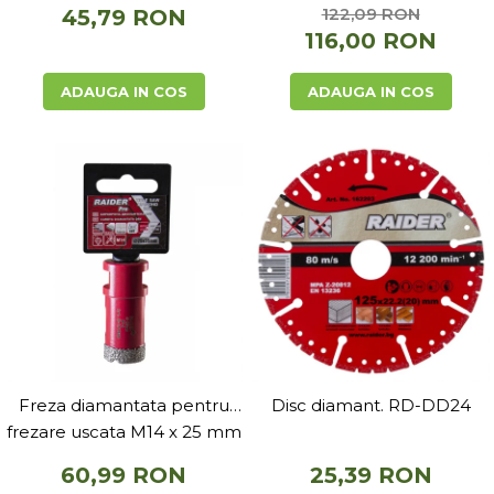
122,09 RON
45,79 RON
Depozitare si organizare
116,00 RON
Freza de zapada
Echipamente de curatenie
ADAUGA IN COS
ADAUGA IN COS
Freza diamantata pentru
Disc diamant. RD-DD24
frezare uscata M14 x 25 mm
60,99 RON
25,39 RON