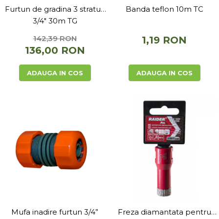
Telina de petiol
Furtun de gradina 3 straturi
Banda teflon 10m TC
Aparat pentru legat plante cu
banda si capse
3/4" 30m TG
Mandrina
142,39 RON
1,19 RON
Masini pneumatice si hidraulice
136,00 RON
Burghie pneumatice
Chei de impact pneumatice
ADAUGA IN COS
ADAUGA IN COS
Polizoare unghiulare pneumatice
Polizoare drepte
Antrenoare cu crichet
pneumatice
Polizoare pneumatice
Ciocane pneumatice cu dalta
Capsator pneumatic
Freze pneumatice
Pistoale pneumatice
Slefuitoare orbitale pneumatice
Compresoare
Mufa inadire furtun 3/4”
Freza diamantata pentru