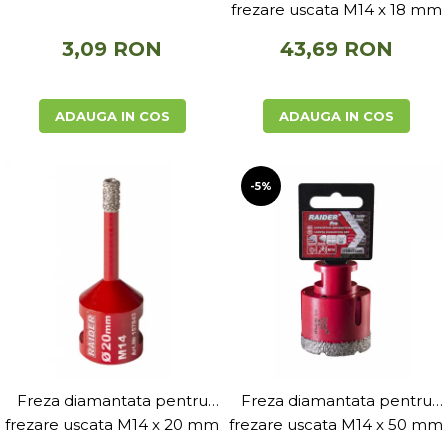
Accesorii si consumabile scule
frezare uscata M14 x 18 mm
pneumatice
3,09 RON
43,69 RON
Cricuri pneumatice
Prese Hidraulice
Prese de rulmenti hidraulice
ADAUGA IN COS
ADAUGA IN COS
Prese de indoit tevi hidraulice
Echipamente electrice
Benzi izolatoare
-5%
Role Prelungitoare
Polizoare unghiulare
Echipamente auto
Unelte de mana
Scule pneumatice
Podele hidraulice & Presa de banc
& Truse reparatii caroserie
Cabluri si incarcatoare acumulator
Freza diamantata pentru
Freza diamantata pentru
Echipamente de ridicat
frezare uscata M14 x 20 mm
frezare uscata M14 x 50 mm
Chinga ancorare