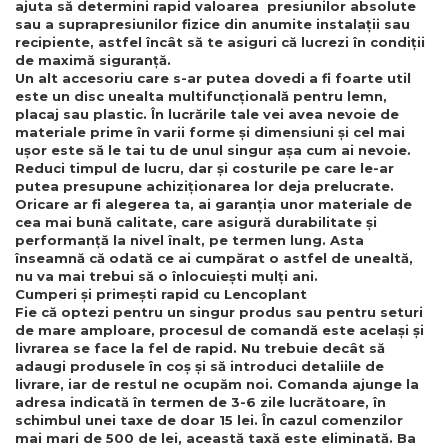
ajuta să determini rapid valoarea presiunilor absolute
sau a suprapresiunilor fizice din anumite instalații sau
recipiente, astfel încât să te asiguri că lucrezi în condiții
de maximă siguranță.
Un alt accesoriu care s-ar putea dovedi a fi foarte util
este un disc unealta multifuncțională pentru lemn,
placaj sau plastic. În lucrările tale vei avea nevoie de
materiale prime în varii forme și dimensiuni și cel mai
ușor este să le tai tu de unul singur așa cum ai nevoie.
Reduci timpul de lucru, dar și costurile pe care le-ar
putea presupune achiziționarea lor deja prelucrate.
Oricare ar fi alegerea ta, ai garanția unor materiale de
cea mai bună calitate, care asigură durabilitate și
performanță la nivel înalt, pe termen lung. Asta
înseamnă că odată ce ai cumpărat o astfel de unealtă,
nu va mai trebui să o înlocuiești mulți ani.
Cumperi și primești rapid cu Lencoplant
Fie că optezi pentru un singur produs sau pentru seturi
de mare amploare, procesul de comandă este același și
livrarea se face la fel de rapid. Nu trebuie decât să
adaugi produsele în coș și să introduci detaliile de
livrare, iar de restul ne ocupăm noi. Comanda ajunge la
adresa indicată în termen de 3-6 zile lucrătoare, în
schimbul unei taxe de doar 15 lei. În cazul comenzilor
mai mari de 500 de lei, această taxă este eliminată. Ba