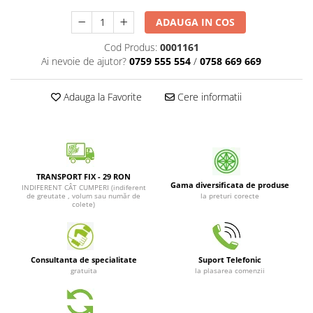
Patrunjel de frunza
Surubelnite pneumatice
ADAUGA IN COS
Clesti
Seminte de dovlecei
Cod Produs:
0001161
Unelte de taiat
Patrunjel de radacina
Ai nevoie de ajutor?
0759 555 554
/
0758 669 669
Pistoale pentru capse si pentru
Seminte de broccoli
nituri
Adauga la Favorite
Cere informatii
Seminte de dovleac
Scule pentru constructii
Scule VDE
Seminte de conopida
Set tubulare
Leustean
Biti si duze
Seminte de morcov
Chei hexagonale
TRANSPORT FIX - 29 RON
Marar
Gama diversificata de produse
INDIFERENT CÂT CUMPERI (indiferent
Ciocane & dalti
de greutate , volum sau număr de
la preturi corecte
Seminte telina de radacina
colete)
Tarozi, filiere si capete de
surubelnita
Semințe de Gulii
Dalti si poansoane cu litere si
Seminte de spanac
numere
Consultanta de specialitate
Suport Telefonic
Seminte Mazare
Pompa de picior
gratuita
la plasarea comenzii
Lanterne si lampi frontale
Fenicul
Echipament de protectie