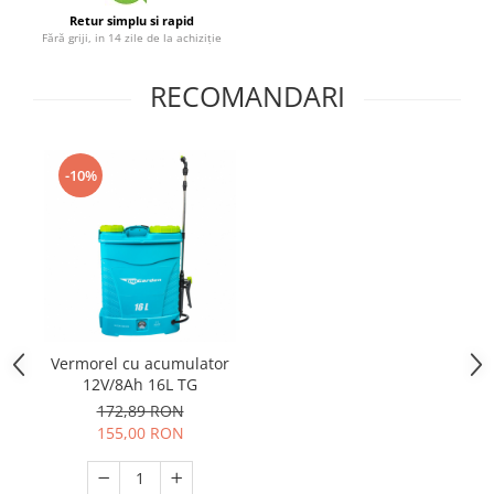
Telina de petiol
Aparat pentru legat plante cu
Retur simplu si rapid
Fără griji, in 14 zile de la achiziție
banda si capse
Mandrina
RECOMANDARI
Masini pneumatice si hidraulice
Burghie pneumatice
Chei de impact pneumatice
-10%
Polizoare unghiulare pneumatice
Polizoare drepte
Antrenoare cu crichet pneumatice
Polizoare pneumatice
Ciocane pneumatice cu dalta
Capsator pneumatic
Vermorel cu acumulator
Freze pneumatice
12V/8Ah 16L TG
Pistoale pneumatice
172,89 RON
Slefuitoare orbitale pneumatice
155,00 RON
Compresoare
Accesorii si consumabile scule