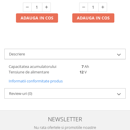
Depozitare si organizare
Freza de zapada
Echipamente de curatenie
ADAUGA IN COS
ADAUGA IN COS
Descriere
Capacitatea acumulatorului
7
Ah
Tensiune de alimentare
12
V
Informatii conformitate produs
Review-uri
(0)
NEWSLETTER
Nu rata ofertele si promotiile noastre