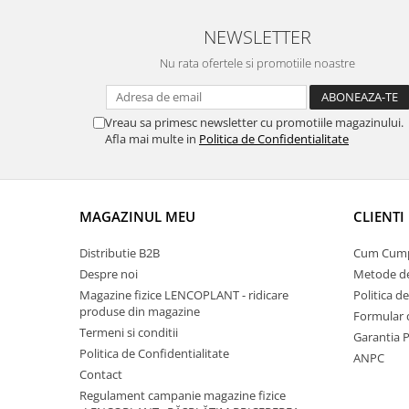
Patrunjel de frunza
Surubelnite pneumatice
NEWSLETTER
Clesti
Seminte de dovlecei
Unelte de taiat
Nu rata ofertele si promotiile noastre
Patrunjel de radacina
Pistoale pentru capse si pentru
Seminte de broccoli
nituri
Vreau sa primesc newsletter cu promotiile magazinului.
Seminte de dovleac
Scule pentru constructii
Afla mai multe in
Politica de Confidentialitate
Scule VDE
Seminte de conopida
Set tubulare
Leustean
Biti si duze
Seminte de morcov
MAGAZINUL MEU
CLIENTI
Chei hexagonale
Marar
Ciocane & dalti
Distributie B2B
Cum Cum
Seminte telina de radacina
Tarozi, filiere si capete de
Despre noi
Metode de
surubelnita
Magazine fizice LENCOPLANT - ridicare
Politica d
Semințe de Gulii
produse din magazine
Dalti si poansoane cu litere si
Formular 
Seminte de spanac
numere
Termeni si conditii
Garantia 
Seminte Mazare
Politica de Confidentialitate
Pompa de picior
ANPC
Contact
Lanterne si lampi frontale
Fenicul
Regulament campanie magazine fizice
Echipament de protectie