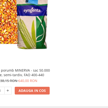
 porumb MINERVA - sac 50.000
e, semi-tardiv, FAO 400-440
738,15 RON
640,00 RON
ADAUGA IN COS