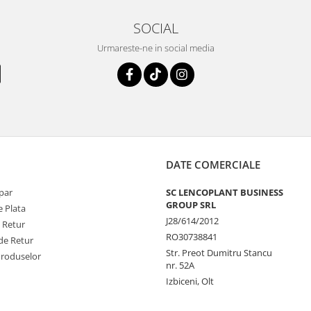
SOCIAL
Urmareste-ne in social media
DATE COMERCIALE
par
SC LENCOPLANT BUSINESS
GROUP SRL
 Plata
J28/614/2012
e Retur
RO30738841
de Retur
Str. Preot Dumitru Stancu
Produselor
nr. 52A
Izbiceni, Olt