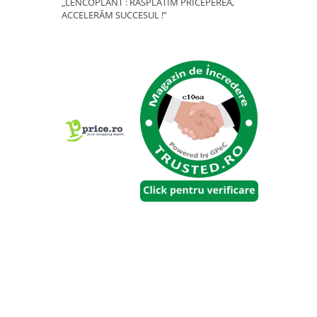
Telina de petiol
„LENCOPLANT : RĂSPLĂTIM PRICEPEREA,
Aparat pentru legat plante cu
ACCELERĂM SUCCESUL !”
banda si capse
Mandrina
Masini pneumatice si hidraulice
Burghie pneumatice
Chei de impact pneumatice
Polizoare unghiulare pneumatice
Polizoare drepte
Antrenoare cu crichet pneumatice
Polizoare pneumatice
Ciocane pneumatice cu dalta
Capsator pneumatic
Freze pneumatice
Pistoale pneumatice
Slefuitoare orbitale pneumatice
Compresoare
Accesorii si consumabile scule