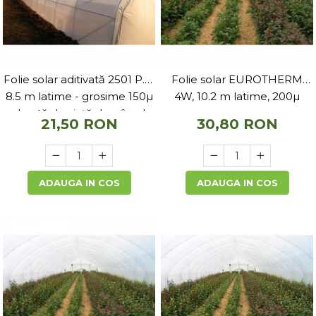
Folie solar aditivată 2501 P.K.
Folie solar EUROTHERM
8.5 m latime - grosime 150µ
4W, 10.2 m latime, 200µ
- durată de viață de pâna la
21,50 RON
30,80 RON
5 ani
ADAUGA IN COS
ADAUGA IN COS