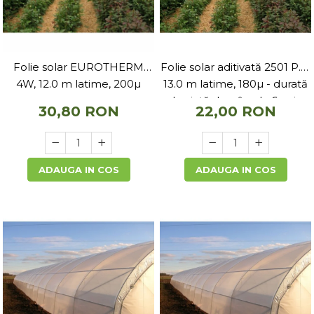
Folie solar EUROTHERM
Folie solar aditivată 2501 P.K.
4W, 12.0 m latime, 200µ
13.0 m latime, 180µ - durată
de viață de pâna la 6 ani -
30,80 RON
22,00 RON
PLASTIKA KRITIS
ADAUGA IN COS
ADAUGA IN COS