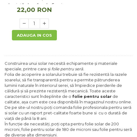
de viață de pâna la 6 ani
22,00 RON
ADAUGA IN COS
Construirea unui solar necesită echipamente și materiale
speciale, printre care și
folie pentru seră.
Folia de acoperire a solarului trebuie să fie rezistentă la razele
soarelui, să fie transparentă pentru a permite pătrunderea
luminii naturale în interiorul serei, să împiedice pierderile de
căldură și să prezinte rezistență mecanică. Toate aceste
caracteristici sunt îndeplinite de o
folie pentru solar
de
calitate, așa cum este cea disponibilă în magazinul nostru online.
De pe site-ul nostru poți comanda folie profesionala pentru seră
si solar cu un raport pret-calitate foarte bune si cu o durată de
viață de până la 8 ani.
În funcție de necesități, poți opta pentru folie solar de 200
microni, folie pentru solar de 180 de microni sau folie pentru seră
de diverse alte dimensiuni.