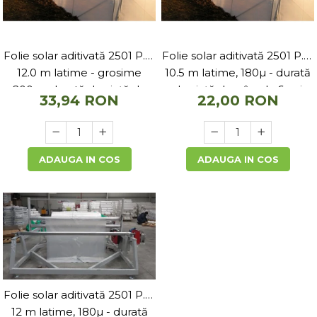
Folie solar aditivată 2501 P.K.
Folie solar aditivată 2501 P.K.
12.0 m latime - grosime
10.5 m latime, 180µ - durată
200µ - durată de viață de
de viață de pâna la 6 ani
33,94 RON
22,00 RON
pâna la 5 ani
ADAUGA IN COS
ADAUGA IN COS
Folie solar aditivată 2501 P.K.
12 m latime, 180µ - durată