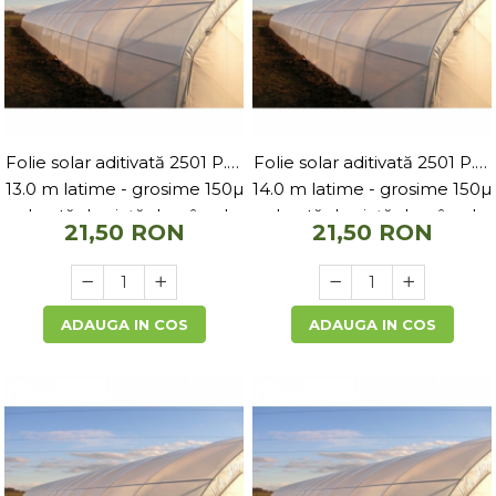
Folie solar aditivată 2501 P.K.
Folie solar aditivată 2501 P.K.
13.0 m latime - grosime 150µ
14.0 m latime - grosime 150µ
- durată de viață de pâna la
- durată de viață de pâna la
21,50 RON
21,50 RON
5 ani
5 ani
ADAUGA IN COS
ADAUGA IN COS