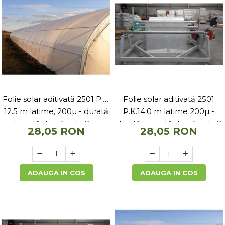
Folie solar aditivată 2501
Folie solar aditivată 2501 P.K.
P.K.14.0 m latime 200µ -
12.5 m latime, 200µ - durată
durată de viață de pâna la 8
de viață de pâna la 8 ani
28,05 RON
28,05 RON
ani
ADAUGA IN COS
ADAUGA IN COS