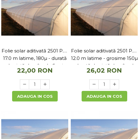
Folie solar aditivată 2501 P.K.
Folie solar aditivată 2501 P.K.
17.0 m latime, 180µ - durată
12.0 m latime - grosime 150µ
de viață de pâna la 6 ani
- durată de viață de pâna la
22,00 RON
26,02 RON
5 ani
ADAUGA IN COS
ADAUGA IN COS