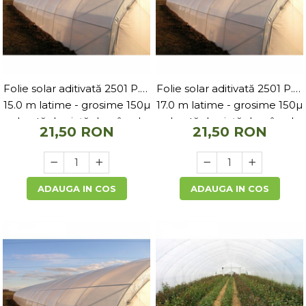
Folie solar aditivată 2501 P.K.
Folie solar aditivată 2501 P.K.
15.0 m latime - grosime 150µ
17.0 m latime - grosime 150µ
- durată de viață de pâna la
- durată de viață de pâna la
21,50 RON
21,50 RON
5 ani
5 ani
ADAUGA IN COS
ADAUGA IN COS