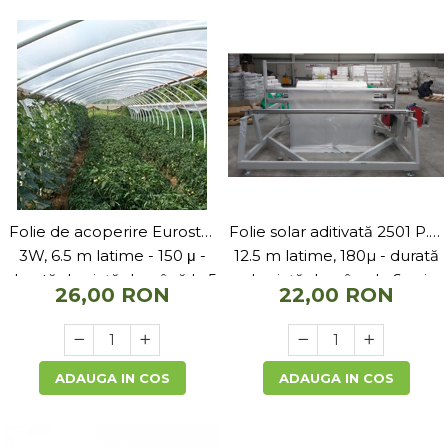
Folie solar aditivată 2501 P.K.
Folie de acoperire Eurostar
12.5 m latime, 180µ - durată
3W, 6.5 m latime - 150 μ -
de viață de pâna la 6 ani
durată de viață de până la 5
22,00 RON
26,00 RON
ani
ADAUGA IN COS
ADAUGA IN COS