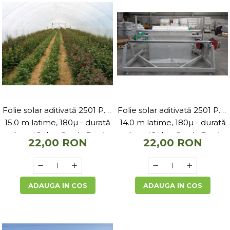
Folie solar aditivată 2501 P.K.
Folie solar aditivată 2501 P.K.
15.0 m latime, 180µ - durată
14.0 m latime, 180µ - durată
de viață de pâna la 6 ani
de viață de pâna la 6 ani
22,00 RON
22,00 RON
ADAUGA IN COS
ADAUGA IN COS