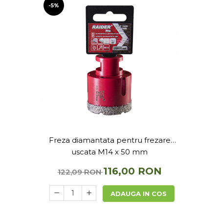
-5%
Freza diamantata pentru frezare
uscata M14 x 50 mm
116,00 RON
122,09 RON
ADAUGA IN COS