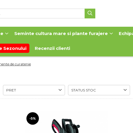
me
Seminte cultura mare si plante furajere
Echip
e Sezonului
Recenzii clienti
ente de curatenie
PRET
STATUS STOC
-5%