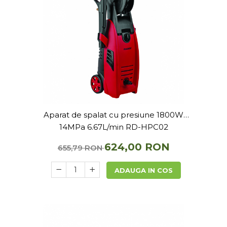
Aparat de spalat cu presiune 1800W
14MPa 6.67L/min RD-HPC02
624,00 RON
655,79 RON
ADAUGA IN COS