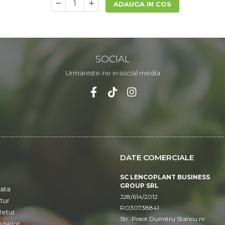
ADAUGA IN COS
SOCIAL
Urmareste-ne in social media
DATE COMERCIALE
SC LENCOPLANT BUSINESS
GROUP SRL
ata
J28/614/2012
tur
RO30738841
Retur
Str. Preot Dumitru Stancu nr.
uselor