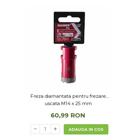
Accesorii si consumabile scule
pneumatice
Cricuri pneumatice
Prese Hidraulice
Prese de rulmenti hidraulice
Prese de indoit tevi hidraulice
Echipamente electrice
Benzi izolatoare
Role Prelungitoare
Polizoare unghiulare
Echipamente auto
Unelte de mana
Freza diamantata pentru frezare
Scule pneumatice
uscata M14 x 25 mm
Podele hidraulice & Presa de banc
& Truse reparatii caroserie
60,99 RON
Cabluri si incarcatoare acumulator
Echipamente de ridicat
ADAUGA IN COS
Chinga ancorare