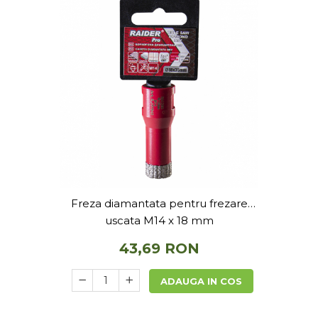
Telina de petiol
Aparat pentru legat plante cu
banda si capse
Mandrina
Masini pneumatice si hidraulice
Burghie pneumatice
Chei de impact pneumatice
Polizoare unghiulare pneumatice
Polizoare drepte
Antrenoare cu crichet
pneumatice
Polizoare pneumatice
Freza diamantata pentru frezare
Ciocane pneumatice cu dalta
uscata M14 x 18 mm
Capsator pneumatic
43,69 RON
Freze pneumatice
Pistoale pneumatice
ADAUGA IN COS
Slefuitoare orbitale pneumatice
Compresoare