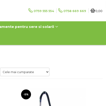
0759 555 554
0758 669 669
0,00
amente pentru sere si solarii
-5%