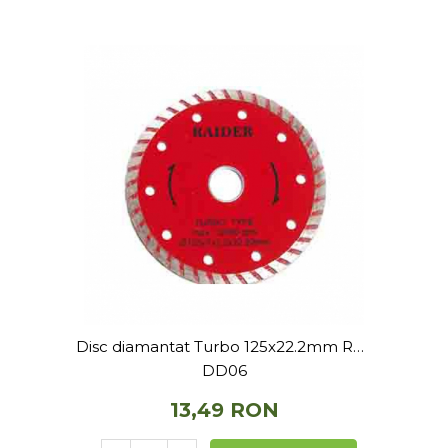
Depozitare si organizare
Freza de zapada
Echipamente de curatenie
Disc diamantat Turbo 125x22.2mm RD-
DD06
13,49 RON