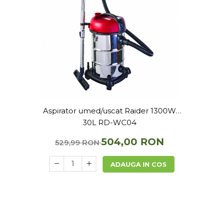
Aspirator umed/uscat Raider 1300W
30L RD-WC04
504,00 RON
529,99 RON
ADAUGA IN COS