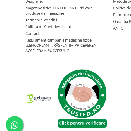
Telina de petiol
Despre noi
Metode de
Aparat pentru legat plante cu
Magazine fizice LENCOPLANT - ridicare
Politica d
banda si capse
produse din magazine
Formular 
Mandrina
Termeni si conditii
Garantia 
Masini pneumatice si hidraulice
Politica de Confidentialitate
ANPC
Contact
Burghie pneumatice
Regulament campanie magazine fizice
Chei de impact pneumatice
„LENCOPLANT : RĂSPLĂTIM PRICEPEREA,
ACCELERĂM SUCCESUL !”
Polizoare unghiulare pneumatice
Polizoare drepte
Antrenoare cu crichet pneumatice
Polizoare pneumatice
Ciocane pneumatice cu dalta
Capsator pneumatic
Freze pneumatice
Pistoale pneumatice
Slefuitoare orbitale pneumatice
Compresoare
Accesorii si consumabile scule