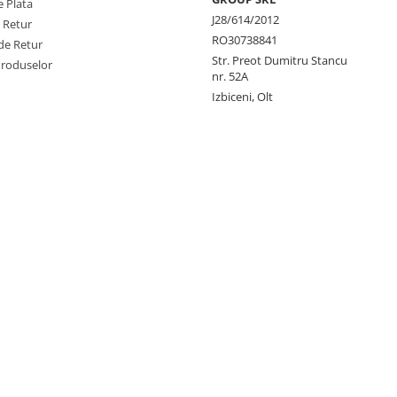
 Plata
J28/614/2012
e Retur
RO30738841
de Retur
Str. Preot Dumitru Stancu
Produselor
nr. 52A
Izbiceni, Olt