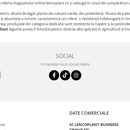
oferta magazinului online lencoplant.ro și adaugă în coșul de cumpărături ață 
ntru sfoară de legat plante de culoare verde, din polietilenă. Sfoara de palis
 și absorbție a luminii, caracteristică ce-i oferă o rezistență îndelungată în ti
a, produsele din categoria dedicată sunt rezistente la rupere și la pesticide
lisat
legume poate fi folosită pentru diverse alte aplicații în agricultură și h
SOCIAL
Urmareste-ne in social media
DATE COMERCIALE
par
SC LENCOPLANT BUSINESS
GROUP SRL