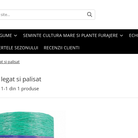
EGUME
SEMINTE CULTURA MARE SI PLANTE FURAJERE
ECH
ERTELE SEZONULUI
RECENZII CLIENTI
t si palisat
legat si palisat
1-
1
din
1
produse