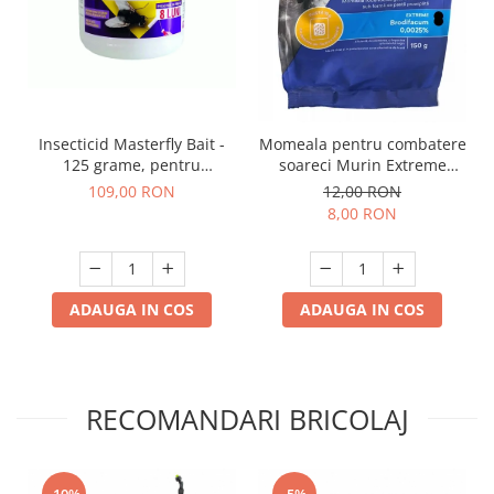
Insecticid Masterfly Bait -
Momeala pentru combatere
125 grame, pentru
soareci Murin Extreme
combaterea mustelor
Pasta, 150 grame
109,00 RON
12,00 RON
8,00 RON
ADAUGA IN COS
ADAUGA IN COS
RECOMANDARI BRICOLAJ
-10%
-5%