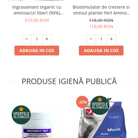
Ingrasamant organic cu
Biostimulator de crestere si
aminoacizi liberi (90%)
stresul plantei Fert Amino -
Biofertin-S 15-0-0 , legume,
1 litru, legume, fructe, pomi
510,00 RON
118,00 RON
cereale - 5 kilograme
, cereale
110,00 RON
ADAUGA IN COS
ADAUGA IN COS
PRODUSE IGIENĂ PUBLICĂ
-33%