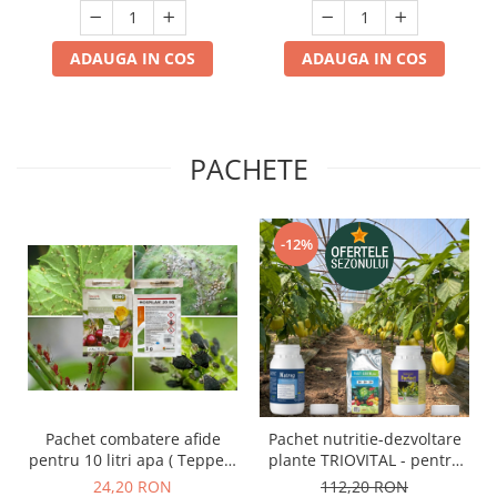
ADAUGA IN COS
ADAUGA IN COS
PACHETE
-12%
Pachet combatere afide
Pachet nutritie-dezvoltare
pentru 10 litri apa ( Teppeki
plante TRIOVITAL - pentru
1,5gr + Mospilan 20SG 3 gr
60 litri apa (NATREG 250 ml
24,20 RON
112,20 RON