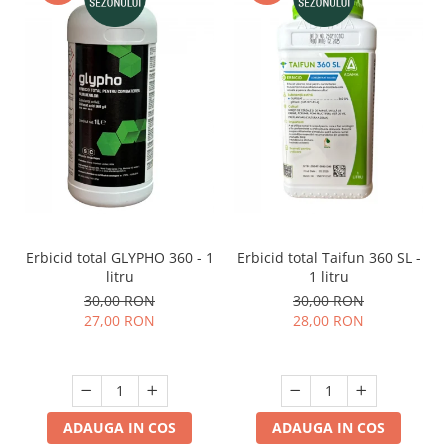
pneumatice
Cricuri pneumatice
Prese Hidraulice
Prese de rulmenti hidraulice
Prese de indoit tevi hidraulice
Echipamente electrice
Benzi izolatoare
Role Prelungitoare
Polizoare unghiulare
Echipamente auto
Erbicid total GLYPHO 360 - 1
Erbicid total Taifun 360 SL -
Unelte de mana
litru
1 litru
30,00 RON
30,00 RON
Scule pneumatice
27,00 RON
28,00 RON
Podele hidraulice & Presa de banc
& Truse reparatii caroserie
Cabluri si incarcatoare acumulator
Echipamente de ridicat
Chinga ancorare
ADAUGA IN COS
ADAUGA IN COS