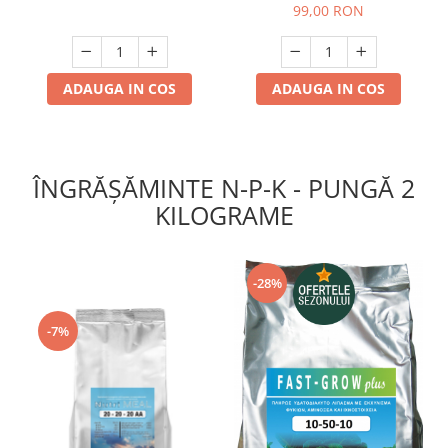
+ Decis Expert 2,5 ml +
+ Perfect 250 ml + Fast
99,00 RON
Break Thru 2 ml )
Grow plus 20-20-20 - 250
grame)
ADAUGA IN COS
ADAUGA IN COS
ÎNGRĂȘĂMINTE N-P-K - PUNGĂ 2
KILOGRAME
-28%
-7%