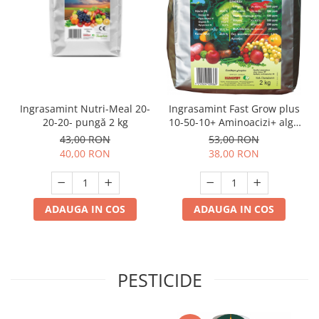
Ingrasamint Nutri-Meal 20-
Ingrasamint Fast Grow plus
20-20- pungă 2 kg
10-50-10+ Aminoacizi+ alge
marine - pungă 2 kg
43,00 RON
53,00 RON
40,00 RON
38,00 RON
ADAUGA IN COS
ADAUGA IN COS
PESTICIDE