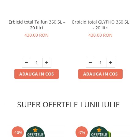
Telina de petiol
Aparat pentru legat plante cu
banda si capse
Mandrina
Erbicid total GLYPHO 360 SL
Erbicid total Taifun 360 SL -
- 20 litri
20 litri
Masini pneumatice si hidraulice
430,00 RON
430,00 RON
Burghie pneumatice
Chei de impact pneumatice
Polizoare unghiulare pneumatice
Polizoare drepte
Antrenoare cu crichet pneumatice
ADAUGA IN COS
ADAUGA IN COS
Polizoare pneumatice
Ciocane pneumatice cu dalta
Capsator pneumatic
Freze pneumatice
SUPER OFERTELE LUNII IULIE
Pistoale pneumatice
Slefuitoare orbitale pneumatice
Compresoare
-10%
-7%
Accesorii si consumabile scule