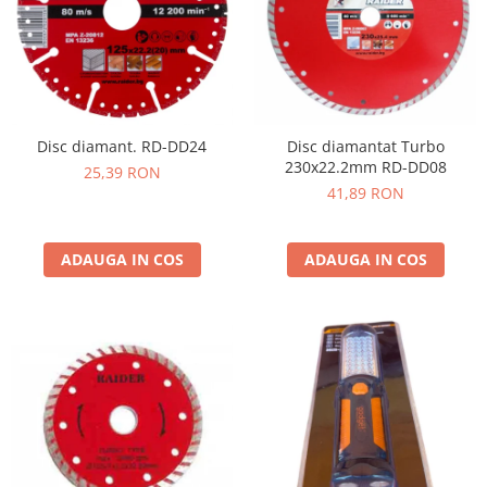
Depozitare si organizare
Freza de zapada
Echipamente de curatenie
Disc diamant. RD-DD24
Disc diamantat Turbo
230x22.2mm RD-DD08
25,39 RON
41,89 RON
ADAUGA IN COS
ADAUGA IN COS