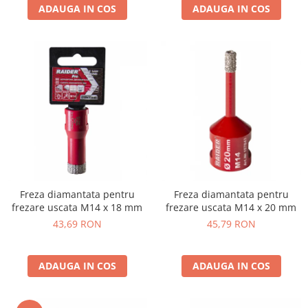
Telina de petiol
ADAUGA IN COS
ADAUGA IN COS
Aparat pentru legat plante cu
banda si capse
Mandrina
Masini pneumatice si hidraulice
Burghie pneumatice
Chei de impact pneumatice
Polizoare unghiulare pneumatice
Polizoare drepte
Antrenoare cu crichet pneumatice
Polizoare pneumatice
Ciocane pneumatice cu dalta
Freza diamantata pentru
Freza diamantata pentru
frezare uscata M14 x 18 mm
frezare uscata M14 x 20 mm
Capsator pneumatic
43,69 RON
45,79 RON
Freze pneumatice
Pistoale pneumatice
Slefuitoare orbitale pneumatice
ADAUGA IN COS
ADAUGA IN COS
Compresoare
Accesorii si consumabile scule