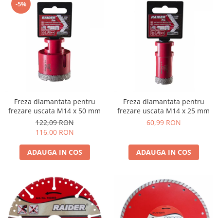
pneumatice
-5%
Cricuri pneumatice
Prese Hidraulice
Prese de rulmenti hidraulice
Prese de indoit tevi hidraulice
Echipamente electrice
Benzi izolatoare
Role Prelungitoare
Freza diamantata pentru
Freza diamantata pentru
Polizoare unghiulare
frezare uscata M14 x 50 mm
frezare uscata M14 x 25 mm
Echipamente auto
122,09 RON
60,99 RON
116,00 RON
Unelte de mana
Scule pneumatice
ADAUGA IN COS
ADAUGA IN COS
Podele hidraulice & Presa de banc
& Truse reparatii caroserie
Cabluri si incarcatoare acumulator
Echipamente de ridicat
Chinga ancorare