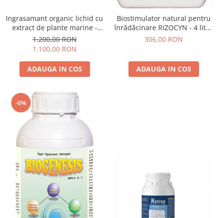
Depozitare si organizare
Freza de zapada
Ingrasamant organic lichid cu
Biostimulator natural pentru
Echipamente de curatenie
extract de plante marine -
înrădăcinare RIZOCYN - 4 litri,
MARINE - 20 litri, legume,
legume, fructe, vie, pomi
1.200,00 RON
306,00 RON
cereale, pomi, cartof
1.100,00 RON
ADAUGA IN COS
ADAUGA IN COS
-6%