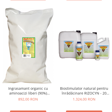
Ingrasamant organic cu
Biostimulator natural pentru
aminoacizi liberi (90%)
înrădăcinare RIZOCYN - 20
Biofertin-S 15-0-0 , legume,
litri, legume, fructe, vie, pomi
892,00 RON
1.324,00 RON
cereale - 9 kilograme