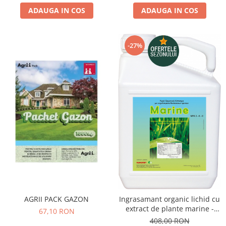
ADAUGA IN COS
ADAUGA IN COS
-27%
AGRII PACK GAZON
Ingrasamant organic lichid cu
extract de plante marine -
67,10 RON
MARINE - 5 litri, legume,
408,00 RON