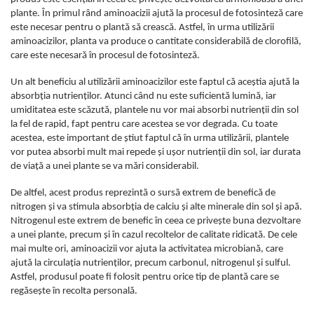
plante. În primul rând aminoacizii ajută la procesul de fotosinteză care
este necesar pentru o plantă să crească. Astfel, în urma utilizării
aminoacizilor, planta va produce o cantitate considerabilă de clorofilă,
care este necesară în procesul de fotosinteză.
Un alt beneficiu al utilizării aminoacizilor este faptul că aceştia ajută la
absorbţia nutrienţilor. Atunci când nu este suficientă lumină, iar
umiditatea este scăzută, plantele nu vor mai absorbi nutrienţii din sol
la fel de rapid, fapt pentru care acestea se vor degrada. Cu toate
acestea, este important de ştiut faptul că în urma utilizării, plantele
vor putea absorbi mult mai repede şi uşor nutrienţii din sol, iar durata
de viaţă a unei plante se va mări considerabil.
De altfel, acest produs reprezintă o sursă extrem de benefică de
nitrogen şi va stimula absorbţia de calciu şi alte minerale din sol şi apă.
Nitrogenul este extrem de benefic în ceea ce priveşte buna dezvoltare
a unei plante, precum şi în cazul recoltelor de calitate ridicată. De cele
mai multe ori, aminoacizii vor ajuta la activitatea microbiană, care
ajută la circulaţia nutrienţilor, precum carbonul, nitrogenul şi sulful.
Astfel, produsul poate fi folosit pentru orice tip de plantă care se
regăseşte în recolta personală.