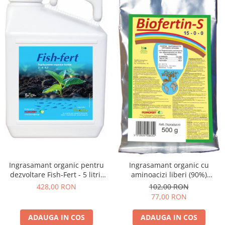
Ingrasamant organic pentru
Ingrasamant organic cu
dezvoltare Fish-Fert - 5 litri,
aminoacizi liberi (90%)
legume, cereale, cartof, vie
Biofertin-S 15-0-0 , legume,
428,00 RON
102,00 RON
cereale - pungă 500 grame
77,00 RON
ADAUGA IN COS
ADAUGA IN COS