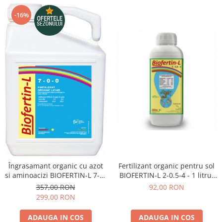
-16%
Fertilizant organic pentru sol
Îngrasamant organic cu azot
BIOFERTIN-L 2-0.5-4 - 1 litru,
si aminoacizi BIOFERTIN-L 7-0-
legume, fructe, vita de vie
0 - 5 litri, legume, cereale,
92,00 RON
357,00 RON
pomi, vita de vie
299,00 RON
ADAUGA IN COS
ADAUGA IN COS