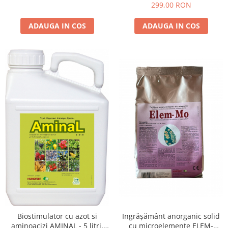
cereale, pomi, cartof
299,00 RON
ADAUGA IN COS
ADAUGA IN COS
Biostimulator cu azot si
Ingrășământ anorganic solid
aminoacizi AMINAL - 5 litri,
cu microelemente ELEM-