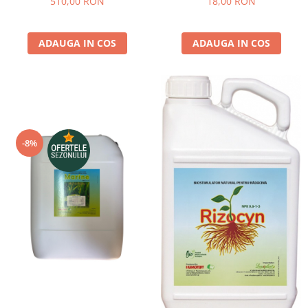
510,00 RON
18,00 RON
pneumatice
cereale - 5 kilograme
Cricuri pneumatice
Prese Hidraulice
ADAUGA IN COS
ADAUGA IN COS
Prese de rulmenti hidraulice
Prese de indoit tevi hidraulice
Echipamente electrice
Benzi izolatoare
Role Prelungitoare
-8%
Polizoare unghiulare
Echipamente auto
Unelte de mana
Scule pneumatice
Podele hidraulice & Presa de banc
& Truse reparatii caroserie
Cabluri si incarcatoare acumulator
Echipamente de ridicat
Chinga ancorare