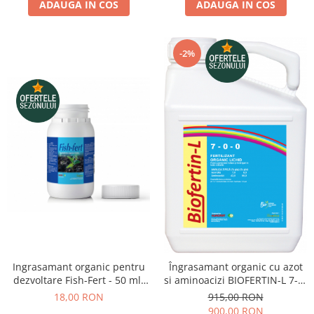
ADAUGA IN COS
ADAUGA IN COS
-2%
Ingrasamant organic pentru
Îngrasamant organic cu azot
dezvoltare Fish-Fert - 50 ml,
si aminoacizi BIOFERTIN-L 7-0-
legume, cereale, cartof, vie
0 - 20 litri, legume, cereale,
18,00 RON
915,00 RON
pomi, vita de vie
900,00 RON