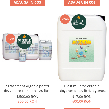
ADAUGA IN COS
ADAUGA IN COS
-35%
-47%
Ingrasamant organic pentru
Biostimulator organic
dezvoltare Fish-Fert - 20 litri,
Biogenesis - 20 litri, legume,
legume, cereale, cartof, vie
cereale, pomi, vie
1.500,00 RON
917,00 RON
800,00 RON
600,00 RON