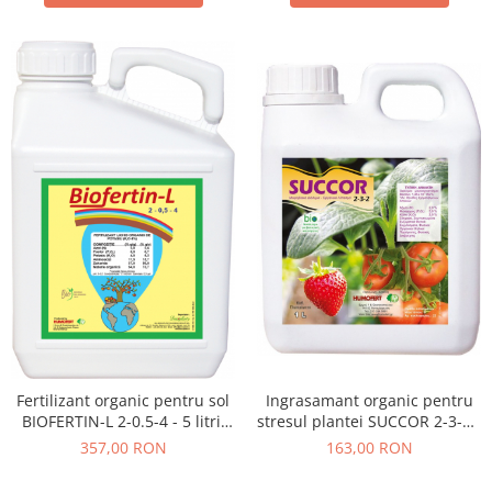
Fertilizant organic pentru sol
Ingrasamant organic pentru
BIOFERTIN-L 2-0.5-4 - 5 litri,
stresul plantei SUCCOR 2-3-2 -
legume, fructe, vita de vie
1 litru, legume, vie
357,00 RON
163,00 RON