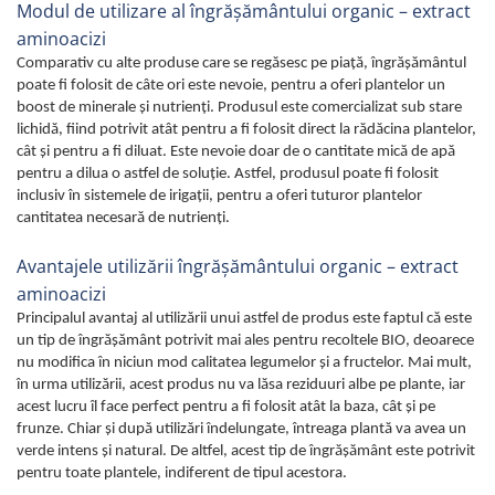
Modul de utilizare al îngrăşământului organic – extract
aminoacizi
Comparativ cu alte produse care se regăsesc pe piaţă, îngrăşământul
poate fi folosit de câte ori este nevoie, pentru a oferi plantelor un
boost de minerale şi nutrienţi. Produsul este comercializat sub stare
lichidă, fiind potrivit atât pentru a fi folosit direct la rădăcina plantelor,
cât şi pentru a fi diluat. Este nevoie doar de o cantitate mică de apă
pentru a dilua o astfel de soluţie. Astfel, produsul poate fi folosit
inclusiv în sistemele de irigaţii, pentru a oferi tuturor plantelor
cantitatea necesară de nutrienţi.
Avantajele utilizării îngrăşământului organic – extract
aminoacizi
Principalul avantaj al utilizării unui astfel de produs este faptul că este
un tip de îngrăşământ potrivit mai ales pentru recoltele BIO, deoarece
nu modifica în niciun mod calitatea legumelor şi a fructelor. Mai mult,
în urma utilizării, acest produs nu va lăsa reziduuri albe pe plante, iar
acest lucru îl face perfect pentru a fi folosit atât la baza, cât şi pe
frunze. Chiar şi după utilizări îndelungate, întreaga plantă va avea un
verde intens şi natural. De altfel, acest tip de îngrăşământ este potrivit
pentru toate plantele, indiferent de tipul acestora.