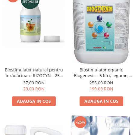
Biostimulator natural pentru
Biostimulator organic
înrădăcinare RIZOCYN - 250
Biogenesis - 5 litri, legume,
ml, legume, fructe, vie, pomi
cereale, pomi, vie
37,00 RON
255,00 RON
29,00 RON
199,00 RON
ADAUGA IN COS
ADAUGA IN COS
-25%