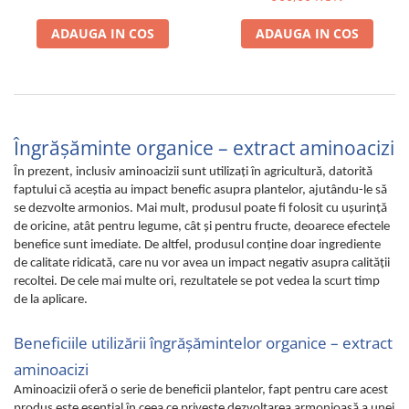
ADAUGA IN COS
ADAUGA IN COS
Îngrăşăminte organice – extract aminoacizi
În prezent, inclusiv aminoacizii sunt utilizaţi în agricultură, datorită
faptului că aceştia au impact benefic asupra plantelor, ajutându-le să
se dezvolte armonios. Mai mult, produsul poate fi folosit cu uşurinţă
de oricine, atât pentru legume, cât şi pentru fructe, deoarece efectele
benefice sunt imediate. De altfel, produsul conţine doar ingrediente
de calitate ridicată, care nu vor avea un impact negativ asupra calităţii
recoltei. De cele mai multe ori, rezultatele se pot vedea la scurt timp
de la aplicare.
Beneficiile utilizării îngrăşămintelor organice – extract
aminoacizi
Aminoacizii oferă o serie de beneficii plantelor, fapt pentru care acest
produs este esenţial în ceea ce priveşte dezvoltarea armonioasă a unei