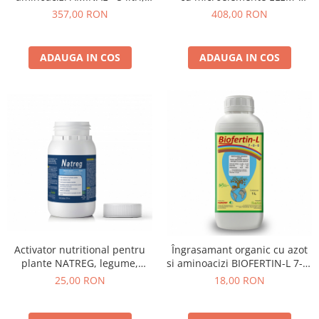
legume , fructe, cereale, vita
Molibden - 1 kg, toate
357,00 RON
408,00 RON
de vie
culturile
ADAUGA IN COS
ADAUGA IN COS
Activator nutritional pentru
Îngrasamant organic cu azot
plante NATREG, legume,
si aminoacizi BIOFERTIN-L 7-0-
cereale - 50 ml
0 - 50 ml, legume, cereale,
25,00 RON
18,00 RON
pomi, vita de vie