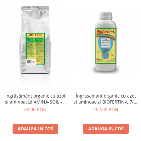
Îngrășământ organic cu azot
Îngrasamant organic cu azot
si aminoacizi AMINA-SOIL - 1
si aminoacizi BIOFERTIN-L 7-0-
kg, legume fructe , cereale
0 - 1 litru, legume, cereale,
82,00 RON
102,00 RON
pomi, vita de vie
ADAUGA IN COS
ADAUGA IN COS