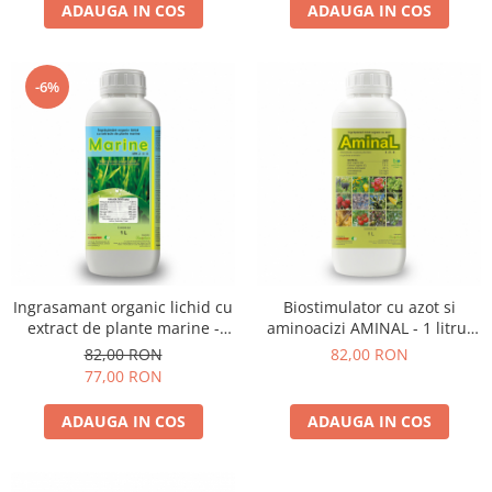
ADAUGA IN COS
ADAUGA IN COS
-6%
Ingrasamant organic lichid cu
Biostimulator cu azot si
extract de plante marine -
aminoacizi AMINAL - 1 litru,
MARINE - 1 litru, legume,
legume , fructe, cereale, vita
82,00 RON
82,00 RON
cereale, pomi, cartof
de vie
77,00 RON
ADAUGA IN COS
ADAUGA IN COS