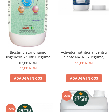
Activator nutritional pentru
Biostimulator organic
plante NATREG, legume,
Biogenesis - 1 litru, legume,
cereale - 250 ml
cereale, pomi, vie
51,00 RON
82,00 RON
77,00 RON
ADAUGA IN COS
ADAUGA IN COS
-22%
-22%