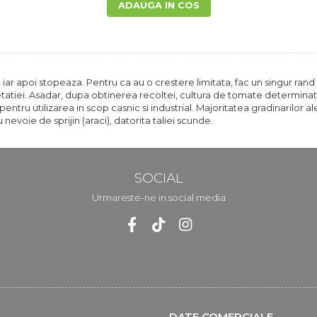
ADAUGA IN COS
iar apoi stopeaza. Pentru ca au o crestere limitata, fac un singur rand
tatiei. Asadar, dupa obtinerea recoltei, cultura de tomate determinate
pentru utilizarea in scop casnic si industrial. Majoritatea gradinarilo
 nevoie de sprijin (araci), datorita taliei scunde.
SOCIAL
Urmareste-ne in social media
DATE COMERCIALE