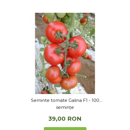
Depozitare si organizare
Freza de zapada
Echipamente de curatenie
Seminte tomate Galina F1 - 100
semințe
39,00 RON