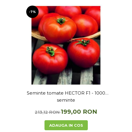
Accesorii si consumabile scule
pneumatice
-7%
Cricuri pneumatice
Prese Hidraulice
Prese de rulmenti hidraulice
Prese de indoit tevi hidraulice
Echipamente electrice
Benzi izolatoare
Role Prelungitoare
Polizoare unghiulare
Echipamente auto
Unelte de mana
Seminte tomate HECTOR F1 - 1000
Scule pneumatice
seminte
Podele hidraulice & Presa de banc
& Truse reparatii caroserie
199,00 RON
213,12 RON
Cabluri si incarcatoare acumulator
Echipamente de ridicat
ADAUGA IN COS
Chinga ancorare