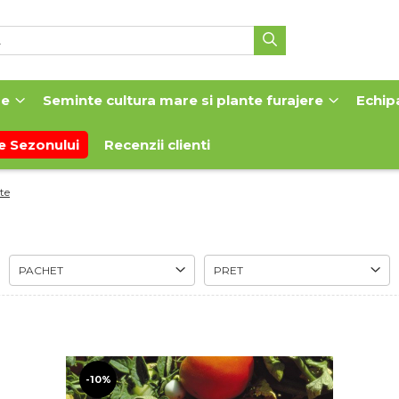
me
Seminte cultura mare si plante furajere
Echip
e Sezonului
Recenzii clienti
te
PACHET
PRET
-10%