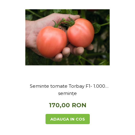
Telina de petiol
Aparat pentru legat plante cu
banda si capse
Mandrina
Masini pneumatice si hidraulice
Burghie pneumatice
Chei de impact pneumatice
Polizoare unghiulare pneumatice
Polizoare drepte
Antrenoare cu crichet
pneumatice
Polizoare pneumatice
Seminte tomate Torbay F1- 1.000
Ciocane pneumatice cu dalta
semințe
Capsator pneumatic
170,00 RON
Freze pneumatice
Pistoale pneumatice
ADAUGA IN COS
Slefuitoare orbitale pneumatice
Compresoare