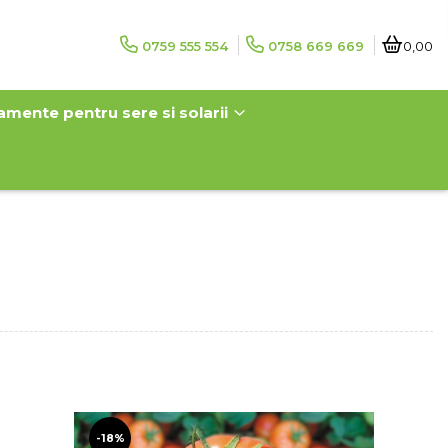
0759 555 554
0758 669 669
0,00
amente pentru sere si solarii
-18%