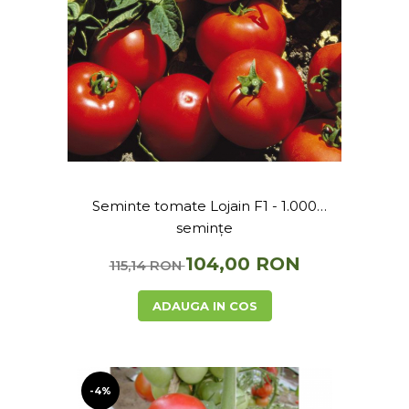
Seminte tomate Lojain F1 - 1.000
semințe
104,00 RON
115,14 RON
ADAUGA IN COS
-4%