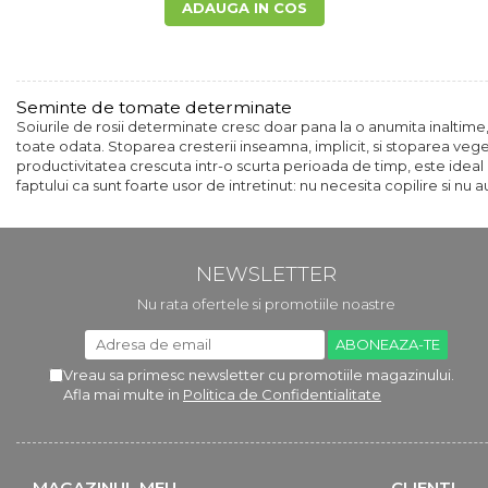
ADAUGA IN COS
Seminte de tomate determinate
Soiurile de rosii determinate cresc doar pana la o anumita inaltime, 
toate odata. Stoparea cresterii inseamna, implicit, si stoparea vege
productivitatea crescuta intr-o scurta perioada de timp, este ideal 
faptului ca sunt foarte usor de intretinut: nu necesita copilire si nu au
NEWSLETTER
Nu rata ofertele si promotiile noastre
Vreau sa primesc newsletter cu promotiile magazinului.
Afla mai multe in
Politica de Confidentialitate
MAGAZINUL MEU
CLIENTI