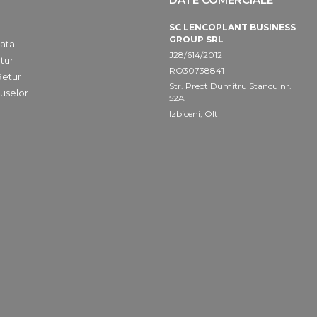
SC LENCOPLANT BUSINESS
GROUP SRL
ata
J28/614/2012
tur
RO30738841
Retur
Str. Preot Dumitru Stancu nr.
uselor
52A
Izbiceni, Olt