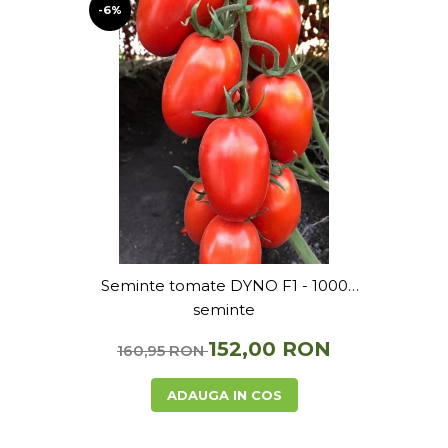
-6%
Seminte tomate DYNO F1 - 1000
seminte
152,00 RON
160,95 RON
ADAUGA IN COS