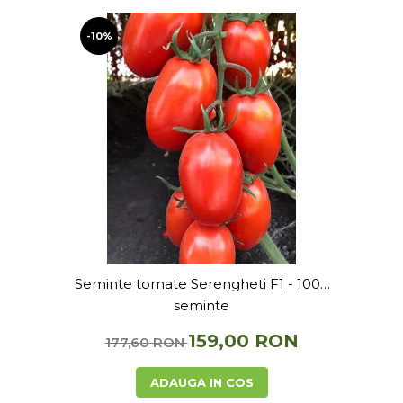
-10%
Seminte tomate Serengheti F1 - 1000
seminte
159,00 RON
177,60 RON
ADAUGA IN COS