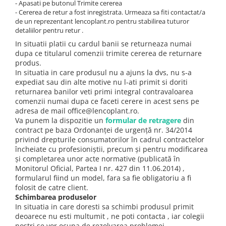
- Apasati pe butonul Trimite cererea
Seminte de varza
Generator cu aer cald
Pachete tehnologice
- Cererea de retur a fost inregistrata. Urmeaza sa fiti contactat/a
Ata de legat si palisat
Pentru radacina
Aeroterma
de un reprezentant lencoplant.ro pentru stabilirea tuturor
Seminte de vinete
Agricultura ecologica
Regulatori naturali de crestere
Accesorii solar
detaliilor pentru retur .
Ventilatoare
Seminte de pepeni verzi
Capcana cu feromoni Tuta Absoluta
Biofertilizatori
In situatii platii cu cardul banii se returneaza numai
Scule electrice
Capcane
dupa ce titularul comenzii trimite cererea de returnare
Seminte de pepeni galbeni
Solutii microbiene pentru radacini
Masini de gaurit si insurubat
produs.
Portaltoi
Solutii microbiene pentru frunze
In situatia in care produsul nu a ajuns la dvs, nu s-a
Masini de slefuit
expediat sau din alte motive nu l-ati primit si doriti
Stimulatori de crestere
Seminte de ceapa
Masini de taiat
returnarea banilor veti primi integral contravaloarea
Amendamente de sol
Seminte de salata
Sudura si lipire
comenzii numai dupa ce faceti cerere in acest sens pe
adresa de mail office@lencoplant.ro.
Echipamente de curatare
Activatori de sol
Seminte de porumb zaharat
Va punem la dispozitie un
formular de retragere
din
Echipament de constructii
Ameliatori de sol pe baza de acid
contract pe baza Ordonanţei de urgenţă nr. 34/2014
Seminte de sfecla rosie
humic
privind drepturile consumatorilor în cadrul contractelor
Pistoale de lipit cu silicon
Fasole
încheiate cu profesioniştii, precum şi pentru modificarea
Micronutrienti
Pistoale de lipit
şi completarea unor acte normative (publicată în
Fasole pitica
Arzatoare electrice
Monitorul Oficial, Partea I nr. 427 din 11.06.2014) ,
Fasole urcătoare
formularul fiind un model, fara sa fie obligatoriu a fi
Polizoare unghiulare
folosit de catre client.
Fasole oloaga
Unelte de mana
Schimbarea produselor
Seminte de ridichii
In situatia in care doresti sa schimbi produsul primit
Tubulare si accesorii
deoarece nu esti multumit , ne poti contacta , iar colegii
Praz
Chei
nostri se vor ocupa de rezolvarea problemei .