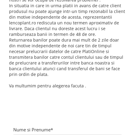
Patrunjel de frunza
Surubelnite pneumatice
In situatia in care in urma platii in avans de catre client
produsul nu poate ajunge intr-un timp rezonabil la client
Clesti
Seminte de dovlecei
din motive independente de acesta, reprezentantii
Unelte de taiat
lencoplant.ro rediscuta un nou termen aproximativ de
Patrunjel de radacina
livrare. Daca clientul nu doreste acest lucru i se
Pistoale pentru capse si pentru
Seminte de broccoli
ramburseaza banii in termen de 48 de ore.
nituri
Returnarea banilor poate dura mai mult de 2 zile doar
Seminte de dovleac
Scule pentru constructii
din motive independente de noi care tin de timpul
Scule VDE
Seminte de conopida
necesar prelucrarii datelor de catre PlatiOnline si
transmitera banilor catre contul clientului sau de timpul
Set tubulare
Leustean
de prelucrare a transferurilor intre banca noastra si
Biti si duze
banca clientului atunci cand transferul de bani se face
Seminte de morcov
Chei hexagonale
prin ordin de plata.
Marar
Ciocane & dalti
Va multumim pentru alegerea facuta .
Seminte telina de radacina
Tarozi, filiere si capete de
surubelnita
Semințe de Gulii
Dalti si poansoane cu litere si
Seminte de spanac
numere
Seminte Mazare
Pompa de picior
Lanterne si lampi frontale
Fenicul
Nume si Prenume*
Echipament de protectie