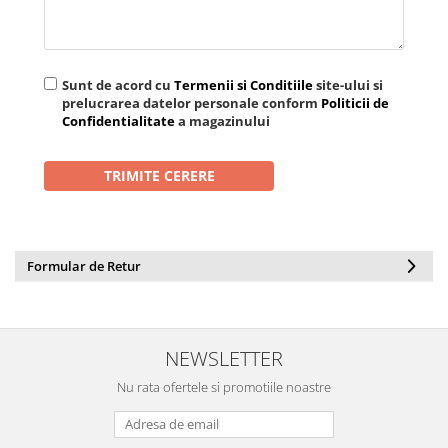
Depozitare si organizare
Freza de zapada
Echipamente de curatenie
Sunt de acord cu
Termenii si Conditiile
site-ului si
prelucrarea datelor personale conform
Politicii de
Confidentialitate
a magazinului
Formular de Retur
NEWSLETTER
Nu rata ofertele si promotiile noastre