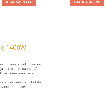
ADAUGA IN COS
ADAUGA IN COS
une 1400W
u numai in randul utilizatorilor
arga de produse poate satisface
i dimensiunea proiectelor.
c si roti pentru o mobilitate
rezinta urmatoarele