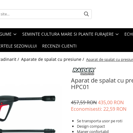
EGUME
SEMINTE CULTURA MARE SI PLANTE FURAJERE
ECH
ERTELE SEZONULUI
RECENZII CLIENTI
adinarit /
Aparate de spalat cu presiune /
Aparat de spalat cu pres
Aparat de spalat cu p
HPC01
457,59 RON
435,00 RON
Economisesti:
22,59
RON
Se transporta usor pe roti
Design compact
Maner confortabil