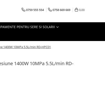
0759 555 554
0758 669 669
0,00
IPAMENTE PENTRU SERE SI SOLARII
iune 1400W 10MPa 5.5L/min RD-HPC01
resiune 1400W 10MPa 5.5L/min RD-