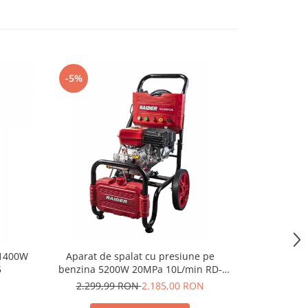
-5%
 1400W
Aparat de spalat cu presiune pe
Ferastrau 
5
benzina 5200W 20MPa 10L/min RD-
GHPC06
2.299,99 RON
2.185,00 RON