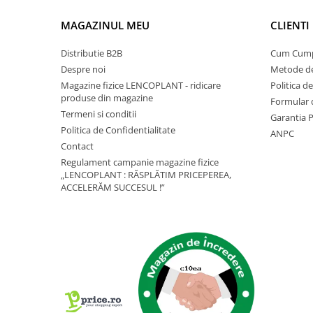
Depozitare si organizare
Freza de zapada
MAGAZINUL MEU
CLIENTI
Echipamente de curatenie
Distributie B2B
Cum Cum
Despre noi
Metode de
Magazine fizice LENCOPLANT - ridicare
Politica d
produse din magazine
Formular 
Termeni si conditii
Garantia 
Politica de Confidentialitate
ANPC
Contact
Regulament campanie magazine fizice
„LENCOPLANT : RĂSPLĂTIM PRICEPEREA,
ACCELERĂM SUCCESUL !”