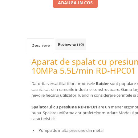
Telina de petiol
ADAUGA IN COS
Aparat pentru legat plante cu
banda si capse
Mandrina
Masini pneumatice si hidraulice
Burghie pneumatice
Review-uri
(0)
Descriere
Chei de impact pneumatice
Polizoare unghiulare pneumatice
Aparat de spalat cu presi
Polizoare drepte
10MPa 5.5L/min RD-HPC01
Antrenoare cu crichet pneumatice
Polizoare pneumatice
Datorita versatilitatii lor, produsele
Raider
sunt populare n
Ciocane pneumatice cu dalta
casnici cat si in ramurile industriei constructoare. Gama l
Capsator pneumatic
nevoile fiecarui utilizator, luand in considerare cerintele s
Freze pneumatice
Spalatorul cu presiune RD-HPC01
are un maner ergonomi
Pistoale pneumatice
buna. Spalare uniforma a suprafetelor murdare.Modelul p
Slefuitoare orbitale pneumatice
caracteristici:
Compresoare
Pompa de inalta presiune din metal
Accesorii si consumabile scule