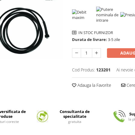
IN STOC FURNIZOR
Durata de livrare:
3-5 zile
ADAUG
Cod Produs:
123201
Ai nevoie 
Adauga la Favorite
Cere 
ersificata de
Consultanta de
Su
roduse
specialitate
la 
turi corecte
gratuita