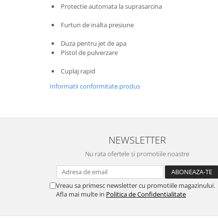
pneumatice
Protectie automata la suprasarcina
Cricuri pneumatice
Furtun de inalta presiune
Prese Hidraulice
Prese de rulmenti hidraulice
Duza pentru jet de apa
Pistol de pulverzare
Prese de indoit tevi hidraulice
Echipamente electrice
Cuplaj rapid
Benzi izolatoare
Informatii conformitate produs
Role Prelungitoare
Polizoare unghiulare
Echipamente auto
Unelte de mana
NEWSLETTER
Scule pneumatice
Nu rata ofertele si promotiile noastre
Podele hidraulice & Presa de banc
& Truse reparatii caroserie
Cabluri si incarcatoare acumulator
Vreau sa primesc newsletter cu promotiile magazinului.
Afla mai multe in
Politica de Confidentialitate
Echipamente de ridicat
Chinga ancorare