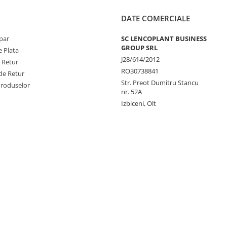
DATE COMERCIALE
par
SC LENCOPLANT BUSINESS
GROUP SRL
 Plata
J28/614/2012
e Retur
RO30738841
de Retur
Str. Preot Dumitru Stancu
Produselor
nr. 52A
Izbiceni, Olt