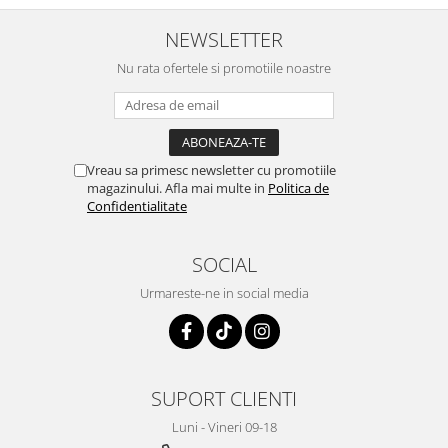
Depozitare si organizare
Freza de zapada
NEWSLETTER
Echipamente de curatenie
Nu rata ofertele si promotiile noastre
Vreau sa primesc newsletter cu promotiile
magazinului. Afla mai multe in
Politica de
Confidentialitate
SOCIAL
Urmareste-ne in social media
SUPORT CLIENTI
Luni - Vineri 09-18