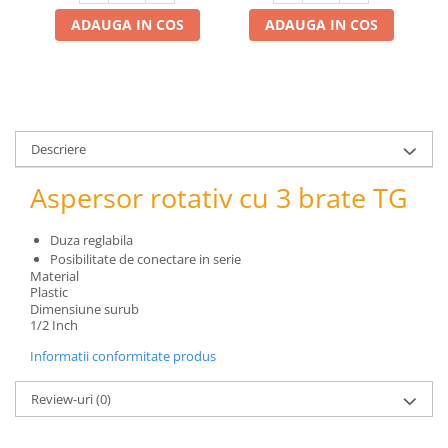
pneumatice
ADAUGA IN COS
ADAUGA IN COS
Cricuri pneumatice
Prese Hidraulice
Prese de rulmenti hidraulice
Prese de indoit tevi hidraulice
Echipamente electrice
Descriere
Benzi izolatoare
Aspersor rotativ cu 3 brate TG
Role Prelungitoare
Polizoare unghiulare
Duza reglabila
Echipamente auto
Posibilitate de conectare in serie
Unelte de mana
Material
Plastic
Scule pneumatice
Dimensiune surub
1/2 Inch
Podele hidraulice & Presa de banc
& Truse reparatii caroserie
Informatii conformitate produs
Cabluri si incarcatoare acumulator
Review-uri
(0)
Echipamente de ridicat
Chinga ancorare