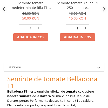
Telina de petiol
Seminte tomate
Seminte tomate Kalina F1
Se
Aparat pentru legat plante cu
nedeterminate Rila F1 -
250 seminte,
banda si capse
1.000 seminte
nedeterminate
66,00 RON
16,00 RON
Mandrina
50,00 RON
15,00 RON
Masini pneumatice si hidraulice
Burghie pneumatice
Chei de impact pneumatice
ADAUGA IN COS
ADAUGA IN COS
Polizoare unghiulare pneumatice
Polizoare drepte
Antrenoare cu crichet pneumatice
Polizoare pneumatice
Ciocane pneumatice cu dalta
Descriere
Capsator pneumatic
Seminte de tomate Belladona
Freze pneumatice
F1
Pistoale pneumatice
Belladona F1
– este unul din
hibrizii
de
tomate
cu crestere
Slefuitoare orbitale pneumatice
nedeterminata
de la
Hazera
cei mai cunoscuti la sud de
Compresoare
Dunare, pentru Performanta deosebita in conditii de caldura;
Accesorii si consumabile scule
Planta este compacta, cu aparat foliar dezvoltat;