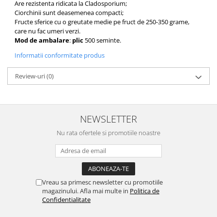
pneumatice
Are rezistenta ridicata la Cladosporium;
Ciorchinii sunt deasemenea compacti;
Cricuri pneumatice
Fructe sferice cu o greutate medie pe fruct de 250-350 grame,
Prese Hidraulice
care nu fac umeri verzi.
Prese de rulmenti hidraulice
Mod de ambalare
:
plic
500 seminte.
Prese de indoit tevi hidraulice
Informatii conformitate produs
Echipamente electrice
Review-uri
(0)
Benzi izolatoare
Role Prelungitoare
Polizoare unghiulare
NEWSLETTER
Echipamente auto
Nu rata ofertele si promotiile noastre
Unelte de mana
Scule pneumatice
Podele hidraulice & Presa de banc
& Truse reparatii caroserie
Cabluri si incarcatoare acumulator
Vreau sa primesc newsletter cu promotiile
magazinului. Afla mai multe in
Politica de
Echipamente de ridicat
Confidentialitate
Chinga ancorare