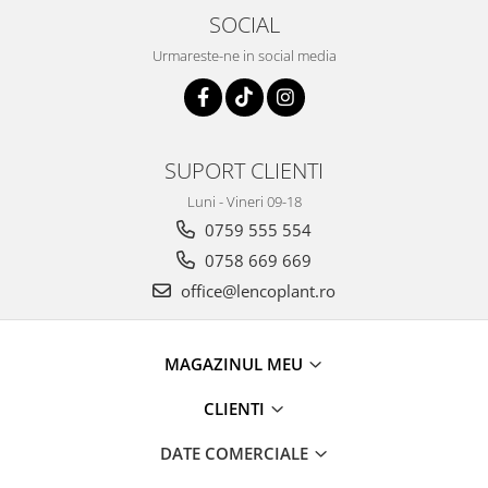
Depozitare si organizare
SOCIAL
Freza de zapada
Urmareste-ne in social media
Echipamente de curatenie
SUPORT CLIENTI
Luni - Vineri 09-18
0759 555 554
0758 669 669
office@lencoplant.ro
MAGAZINUL MEU
CLIENTI
DATE COMERCIALE