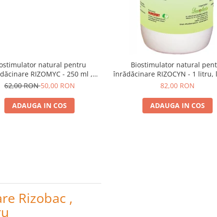
ostimulator natural pentru
Biostimulator natural pen
ădăcinare RIZOMYC - 250 ml ,
înrădăcinare RIZOCYN - 1 litru,
e , fructe , vita de vie , pomi
fructe, vie, pomi
62,00 RON
50,00 RON
82,00 RON
ADAUGA IN COS
ADAUGA IN COS
re Rizobac ,
ru