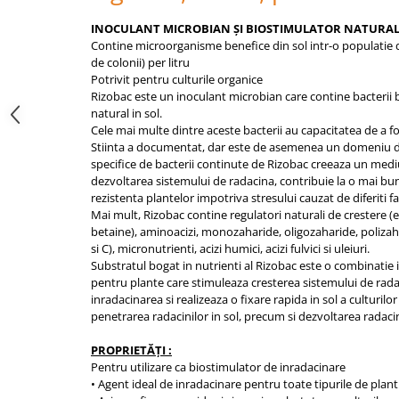
pneumatice
Cricuri pneumatice
INOCULANT MICROBIAN ȘI BIOSTIMULATOR NATURA
Contine microorganisme benefice din sol intr-o populatie 
Prese Hidraulice
de colonii) per litru
Prese de rulmenti hidraulice
Potrivit pentru culturile organice
Rizobac este un inoculant microbian care contine bacterii 
Prese de indoit tevi hidraulice
natural in sol.
Echipamente electrice
Cele mai multe dintre aceste bacterii au capacitatea de a f
Stiinta a documentat, dar este de asemenea un domeniu dov
Benzi izolatoare
specifice de bacterii continute de Rizobac creeaza un medi
Role Prelungitoare
dezvoltarea sistemului de radacina, contribuie la o mai buna 
Polizoare unghiulare
rezistenta plantelor impotriva stresului cauzat de diferiti fa
Mai mult, Rizobac contine regulatori naturali de crestere (ex
Echipamente auto
betaine), aminoacizi, monozaharide, oligozaharide, polizaha
Unelte de mana
si C), micronutrienti, acizi humici, acizi fulvici si uleiuri.
Substratul bogat in nutrienti al Rizobac este o combinatie
Scule pneumatice
pentru plante care stimuleaza cresterea sistemului de rad
Podele hidraulice & Presa de banc
inradacinarea si realizeaza o fixare rapida in sol a culturilor
& Truse reparatii caroserie
penetrarea radacinilor in sol, precum si dezvoltarea radacin
Cabluri si incarcatoare acumulator
PROPRIETĂȚI :
Echipamente de ridicat
Pentru utilizare ca biostimulator de inradacinare
Chinga ancorare
• Agent ideal de inradacinare pentru toate tipurile de plant