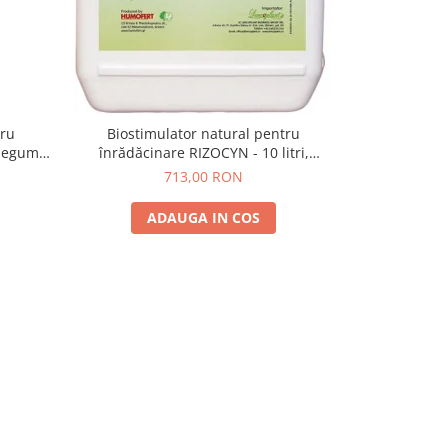
tru
Biostimulator natural pentru
Biostimu
 legume,
înrădăcinare RIZOCYN - 10 litri,
înrădăcinare
legume, fructe, vie, pomi
fr
713,00 RON
ADAUGA IN COS
A