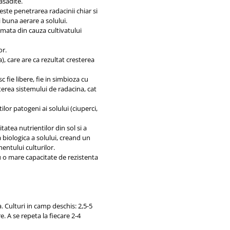
rasadite.
reste penetrarea radacinii chiar si
i buna aerare a solului.
mata din cauza cultivatului
or.
a), care are ca rezultat cresterea
fie libere, fie in simbioza cu
sterea sistemului de radacina, cat
ilor patogeni ai solului (ciuperci,
tatea nutrientilor din sol si a
 biologica a solului, creand un
entului culturilor.
u o mare capacitate de rezistenta
ha. Culturi in camp deschis: 2,5-5
. A se repeta la fiecare 2-4