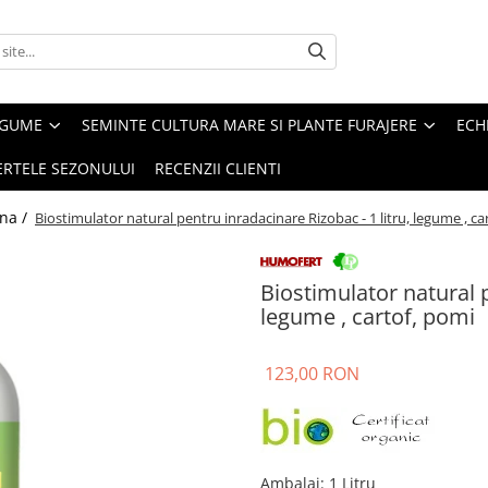
EGUME
SEMINTE CULTURA MARE SI PLANTE FURAJERE
ECH
ERTELE SEZONULUI
RECENZII CLIENTI
ina /
Biostimulator natural pentru inradacinare Rizobac - 1 litru, legume , ca
Biostimulator natural p
legume , cartof, pomi
123,00 RON
Ambalaj
:
1 Litru