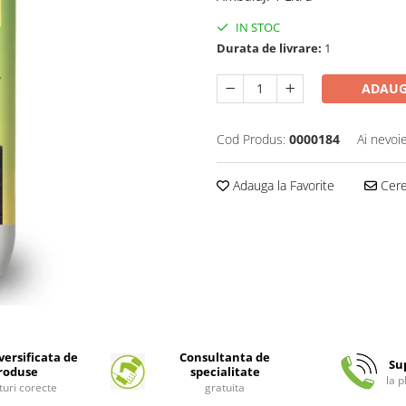
IN STOC
Durata de livrare:
1
ADAUG
Cod Produs:
0000184
Ai nevoi
Adauga la Favorite
Cere 
ersificata de
Consultanta de
Su
roduse
specialitate
la 
turi corecte
gratuita