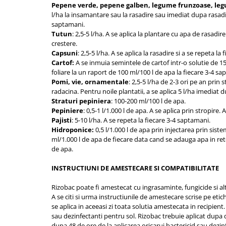
Pepene verde, pepene galben, legume frunzoase, leg
l/ha la insamantare sau la rasadire sau imediat dupa rasadir
saptamani.
Tutun
: 2,5-5 l/ha. A se aplica la plantare cu apa de rasadir
crestere.
Capsuni
: 2,5-5 l/ha. A se aplica la rasadire si a se repeta l
Cartof:
A se inmuia semintele de cartof intr-o solutie de 15
foliare la un raport de 100 ml/100 l de apa la fiecare 3-4 sa
Pomi, vie, ornamentale
: 2,5-5 l/ha de 2-3 ori pe an prin 
radacina. Pentru noile plantatii, a se aplica 5 l/ha imediat 
Straturi pepiniera
: 100-200 ml/100 l de apa.
Pepiniere
: 0,5-1 l/1.000 l de apa. A se aplica prin stropire. A
Pajisti
: 5-10 l/ha. A se repeta la fiecare 3-4 saptamani.
Hidroponice:
0,5 l/1.000 l de apa prin injectarea prin sist
ml/1.000 l de apa de fiecare data cand se adauga apa in retea.
de apa.
INSTRUCTIUNI DE AMESTECARE SI COMPATIBILITATE
Rizobac poate fi amestecat cu ingrasaminte, fungicide si a
A se citi si urma instructiunile de amestecare scrise pe eti
se aplica in aceeasi zi toata solutia amestecata in recipien
sau dezinfectanti pentru sol. Rizobac trebuie aplicat dupa de
dupa 48 de ore de la aplicarea oricarui bactericid sau dezi