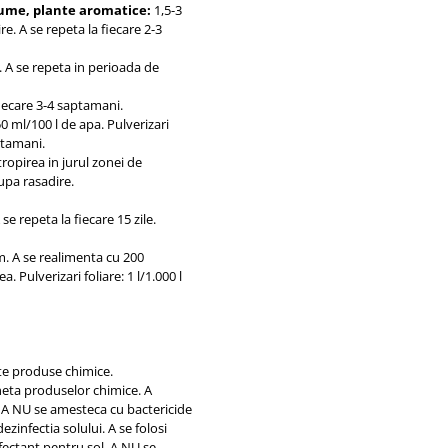
ume, plante aromatice:
1,5-3
e. A se repeta la fiecare 2-3
e. A se repeta in perioada de
a fiecare 3-4 saptamani.
0 ml/100 l de apa. Pulverizari
ptamani.
stropirea in jurul zonei de
dupa rasadire.
 se repeta la fiecare 15 zile.
em. A se realimenta cu 200
 Pulverizari foliare: 1 l/1.000 l
lte produse chimice.
cheta produselor chimice. A
t. A NU se amesteca cu bactericide
zinfectia solului. A se folosi
nfectant pentru sol. A NU se