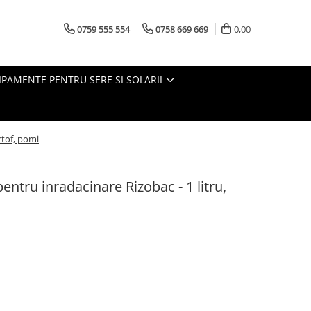
0759 555 554
0758 669 669
0,00
IPAMENTE PENTRU SERE SI SOLARII
rtof, pomi
entru inradacinare Rizobac - 1 litru,