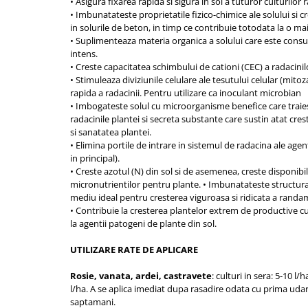
• Asigura fixarea rapida si sigura in sol a tuturor culturilor 
Depozitare si organizare
• Imbunatateste proprietatile fizico-chimice ale solului si c
Freza de zapada
in solurile de beton, in timp ce contribuie totodata la o ma
Echipamente de curatenie
• Suplimenteaza materia organica a solului care este consu
intens.
• Creste capacitatea schimbului de cationi (CEC) a radacinil
• Stimuleaza diviziunile celulare ale tesutului celular (mitoz
rapida a radacinii. Pentru utilizare ca inoculant microbian
• Imbogateste solul cu microorganisme benefice care traiesc 
radacinile plantei si secreta substante care sustin atat cre
si sanatatea plantei.
• Elimina portile de intrare in sistemul de radacina ale agent
in principal).
• Creste azotul (N) din sol si de asemenea, creste disponibili
micronutrientilor pentru plante. • Imbunatateste structura
mediu ideal pentru cresterea viguroasa si ridicata a randam
• Contribuie la cresterea plantelor extrem de productive c
la agentii patogeni de plante din sol.
UTILIZARE RATE DE APLICARE
Rosie, vanata, ardei, castravete
: culturi in sera: 5-10 l/
l/ha. A se aplica imediat dupa rasadire odata cu prima udare
saptamani.