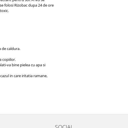
se folosi Rizobac dupa 24 de ore
toxic.
a de caldura.
 copiilor.
ati-va bine pielea cu apa si
cazul in care iritatia ramane,
SOCIAL