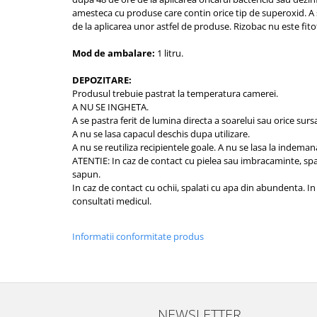
amesteca cu produse care contin orice tip de superoxid. A 
de la aplicarea unor astfel de produse. Rizobac nu este fito
Mod de ambalare:
1 litru.
DEPOZITARE:
Produsul trebuie pastrat la temperatura camerei.
A NU SE INGHETA.
A se pastra ferit de lumina directa a soarelui sau orice surs
A nu se lasa capacul deschis dupa utilizare.
A nu se reutiliza recipientele goale. A nu se lasa la indemana
ATENTIE: In caz de contact cu pielea sau imbracaminte, spal
sapun.
In caz de contact cu ochii, spalati cu apa din abundenta. In 
consultati medicul.
Informatii conformitate produs
NEWSLETTER