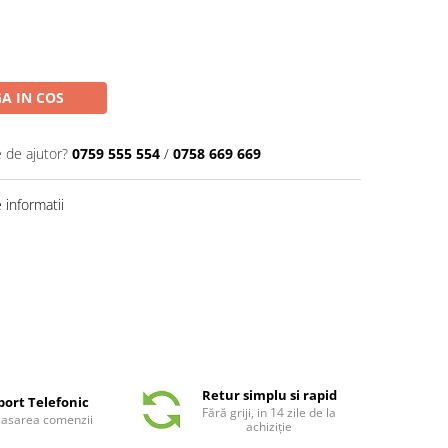
A IN COS
e de ajutor?
0759 555 554
/
0758 669 669
informatii
Retur simplu si rapid
port Telefonic
Fără griji, in 14 zile de la
plasarea comenzii
achiziție