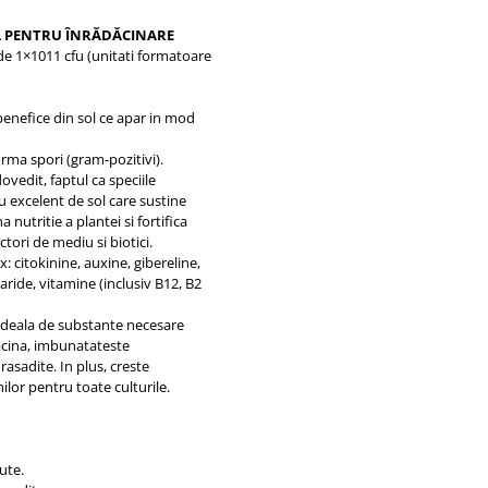
L PENTRU ÎNRĂDĂCINARE
de 1×1011 cfu (unitati formatoare
benefice din sol ce apar in mod
orma spori (gram-pozitivi).
edit, faptul ca speciile
u excelent de sol care sustine
nutritie a plantei si fortifica
ctori de mediu si biotici.
: citokinine, auxine, gibereline,
ride, vitamine (inclusiv B12, B2
 ideala de substante necesare
acina, imbunatateste
 rasadite. In plus, creste
ilor pentru toate culturile.
ute.