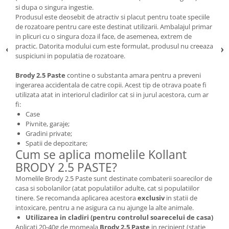
Depozitare si organizare
si dupa o singura ingestie.
Freza de zapada
Produsul este deosebit de atractiv si placut pentru toate speciile
de rozatoare pentru care este destinat utilizarii. Ambalajul primar
Echipamente de curatenie
in plicuri cu o singura doza il face, de asemenea, extrem de
practic. Datorita modului cum este formulat, produsul nu creeaza
suspiciuni in populatia de rozatoare.
Brody 2.5 Paste
contine o substanta amara pentru a preveni
ingerarea accidentala de catre copii. Acest tip de otrava poate fi
utilizata atat in interiorul cladirilor cat si in jurul acestora, cum ar
fi:
Case
Pivnite, garaje;
Gradini private;
Spatii de depozitare;
Cum se aplica momelile Kollant
BRODY 2.5 PASTE?
Momelile Brody 2.5 Paste sunt destinate combaterii soarecilor de
casa si sobolanilor (atat populatiilor adulte, cat si populatiilor
tinere. Se recomanda aplicarea acestora
exclusiv
in statii de
intoxicare, pentru a ne asigura ca nu ajunge la alte animale.
Utilizarea in cladiri (pentru controlul soarecelui de casa)
Aplicati 20-40g de momeala
Brody 2.5 Paste
in recipient (statie