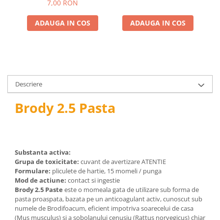
pneumatice
7,00 RON
Cricuri pneumatice
ADAUGA IN COS
ADAUGA IN COS
Prese Hidraulice
Prese de rulmenti hidraulice
Prese de indoit tevi hidraulice
Echipamente electrice
Benzi izolatoare
Descriere
Role Prelungitoare
Brody 2.5 Pasta
Polizoare unghiulare
Echipamente auto
Unelte de mana
Scule pneumatice
Substanta activa:
Podele hidraulice & Presa de banc
Grupa de toxicitate:
cuvant de avertizare ATENTIE
& Truse reparatii caroserie
Formulare:
pliculete de hartie, 15 momeli / punga
Mod de actiune:
contact si ingestie
Cabluri si incarcatoare acumulator
Brody 2.5 Paste
este o momeala gata de utilizare sub forma de
Echipamente de ridicat
pasta proaspata, bazata pe un anticoagulant activ, cunoscut sub
numele de Brodifoacum, eficient impotriva soarecelui de casa
Chinga ancorare
(Mus musculus) si a sobolanului cenusiu (Rattus norvegicus) chiar