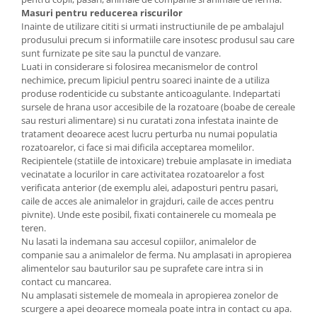
Masuri pentru reducerea riscurilor
Inainte de utilizare cititi si urmati instructiunile de pe ambalajul
produsului precum si informatiile care insotesc produsul sau care
sunt furnizate pe site sau la punctul de vanzare.
Luati in considerare si folosirea mecanismelor de control
nechimice, precum lipiciul pentru soareci inainte de a utiliza
produse rodenticide cu substante anticoagulante. Indepartati
sursele de hrana usor accesibile de la rozatoare (boabe de cereale
sau resturi alimentare) si nu curatati zona infestata inainte de
tratament deoarece acest lucru perturba nu numai populatia
rozatoarelor, ci face si mai dificila acceptarea momelilor.
Recipientele (statiile de intoxicare) trebuie amplasate in imediata
vecinatate a locurilor in care activitatea rozatoarelor a fost
verificata anterior (de exemplu alei, adaposturi pentru pasari,
caile de acces ale animalelor in grajduri, caile de acces pentru
pivnite). Unde este posibil, fixati containerele cu momeala pe
teren.
Nu lasati la indemana sau accesul copiilor, animalelor de
companie sau a animalelor de ferma. Nu amplasati in apropierea
alimentelor sau bauturilor sau pe suprafete care intra si in
contact cu mancarea.
Nu amplasati sistemele de momeala in apropierea zonelor de
scurgere a apei deoarece momeala poate intra in contact cu apa.