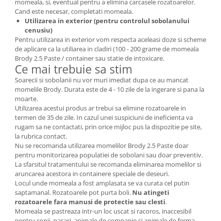
momeala, si, eventual pentru a elimina carcasele rozatoarelor.
Cand este necesar, completati momeala.
Utilizarea in exterior
(pentru controlul sobolanului
cenusiu)
Pentru utilizarea in exterior vom respecta aceleasi doze si scheme
de aplicare ca la utiliarea in cladiri (100 - 200 grame de momeala
Brody 2.5 Paste / container sau statie de intoxicare.
Ce mai trebuie sa stim
Soarecii si sobolanii nu vor muri imediat dupa ce au mancat
momelile Brody. Durata este de 4 - 10 zile de la ingerare si pana la
moarte.
Utilizarea acestui produs ar trebui sa elimine rozatoarele in
termen de 35 de zile. In cazul unei suspiciuni de ineficienta va
rugam sa ne contactati, prin orice mijloc pus la dispozitie pe site,
la rubrica contact.
Nu se recomanda utilizarea momelilor Brody 2.5 Paste doar
pentru monitorizarea populatiei de sobolani sau doar preventiv.
La sfarsitul tratamentului se recomanda eliminarea momelilor si
aruncarea acestora in containere speciale de deseuri.
Locul unde momeala a fost amplasata se va curata cel putin
saptamanal. Rozatoarele pot purta boli.
Nu atingeti
rozatoarele fara manusi de protectie sau clesti
.
Momeala se pastreaza intr-un loc uscat si racoros, inaccesibil
pentru copii, pasari, animale de companie si animale de ferma.