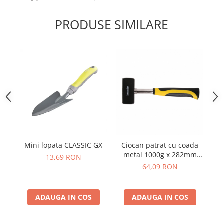
Telina de petiol
Aparat pentru legat plante cu
banda si capse
PRODUSE SIMILARE
Mandrina
Masini pneumatice si hidraulice
Burghie pneumatice
Chei de impact pneumatice
Polizoare unghiulare pneumatice
Polizoare drepte
Antrenoare cu crichet pneumatice
Polizoare pneumatice
Ciocane pneumatice cu dalta
Mini lopata CLASSIC GX
Ciocan patrat cu coada
Ci
Capsator pneumatic
metal 1000g x 282mm
13,69 RON
Freze pneumatice
TMP
64,09 RON
Pistoale pneumatice
Slefuitoare orbitale pneumatice
ADAUGA IN COS
ADAUGA IN COS
Compresoare
Accesorii si consumabile scule