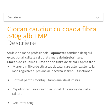
pneumatice
Cricuri pneumatice
Prese Hidraulice
Descriere
Prese de rulmenti hidraulice
Prese de indoit tevi hidraulice
Ciocan cauciuc cu coada fibra
Echipamente electrice
340g alb TMP
Benzi izolatoare
Descriere
Role Prelungitoare
Polizoare unghiulare
Sculele de mana profesionale
Topmaster
combina designul
exceptional, calitatea si durata mare de intrebuintare.
Echipamente auto
Ciocan de cauciuc cu maner de fibra de sticla Topmaster
Unelte de mana
Maner din fibra de sticla cauciucata, care este rezistenta la
medii agresive si previne alunecarea in timpul functionarii
Scule pneumatice
Podele hidraulice & Presa de banc
Potrivit pentru montajul tamplariei de aluminiu
& Truse reparatii caroserie
Cabluri si incarcatoare acumulator
Capul ciocanului este confectionat din cauciuc de inalta
calitate
Echipamente de ridicat
Chinga ancorare
Greutate: 680g