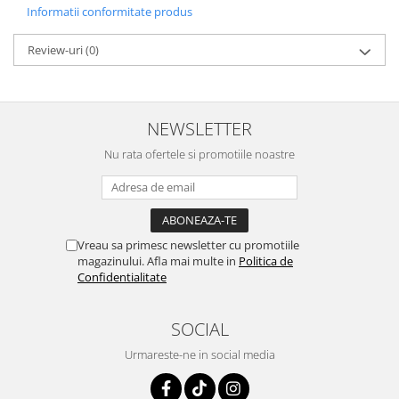
Depozitare si organizare
Informatii conformitate produs
Freza de zapada
Echipamente de curatenie
Review-uri
(0)
NEWSLETTER
Nu rata ofertele si promotiile noastre
Vreau sa primesc newsletter cu promotiile
magazinului. Afla mai multe in
Politica de
Confidentialitate
SOCIAL
Urmareste-ne in social media