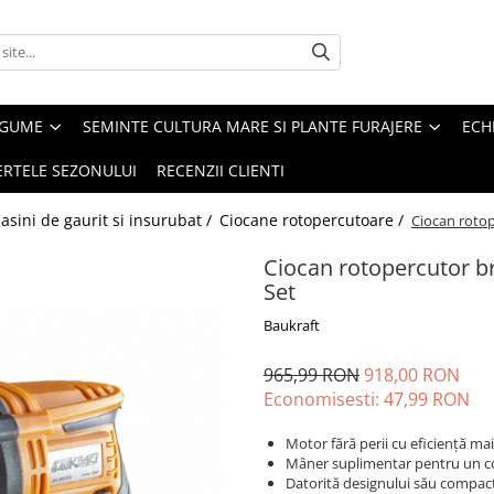
EGUME
SEMINTE CULTURA MARE SI PLANTE FURAJERE
ECH
ERTELE SEZONULUI
RECENZII CLIENTI
asini de gaurit si insurubat /
Ciocane rotopercutoare /
Ciocan roto
Ciocan rotopercutor b
Set
Baukraft
965,99 RON
918,00 RON
Economisesti:
47,99
RON
Motor fără perii cu eficiență ma
Mâner suplimentar pentru un con
Datorită designului său compact 