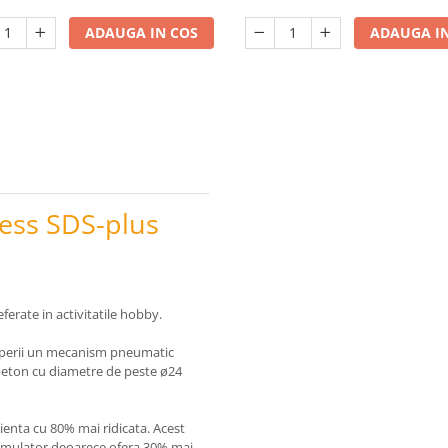
ADAUGA IN COS
ADAUGA IN
ess SDS-plus
ferate in activitatile hobby.
perii un mecanism pneumatic
n beton cu diametre de peste ø24
cienta cu 80% mai ridicata. Acest
cumulator deoarece ofera 30% mai