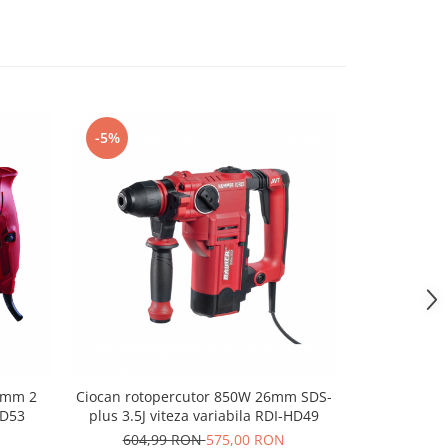
-5%
-5%
4mm 2
Ciocan rotopercutor 850W 26mm SDS-
Ciocan rotop
HD53
plus 3.5J viteza variabila RDI-HD49
max 14j vi
604,99 RON
575,00 RON
1.891,