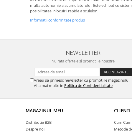
pneumatice
multa autonomie a acumulatorului. Este echipat cu sistem
Cricuri pneumatice
posibilitatea inlocuirii rapide a sculelor.
Prese Hidraulice
Informatii conformitate produs
Prese de rulmenti hidraulice
Prese de indoit tevi hidraulice
Echipamente electrice
Benzi izolatoare
NEWSLETTER
Role Prelungitoare
Nu rata ofertele si promotiile noastre
Polizoare unghiulare
Echipamente auto
Vreau sa primesc newsletter cu promotiile magazinului.
Unelte de mana
Afla mai multe in
Politica de Confidentialitate
Scule pneumatice
Podele hidraulice & Presa de banc
& Truse reparatii caroserie
Cabluri si incarcatoare acumulator
MAGAZINUL MEU
CLIENTI
Echipamente de ridicat
Distributie B2B
Cum Cum
Chinga ancorare
Despre noi
Metode de