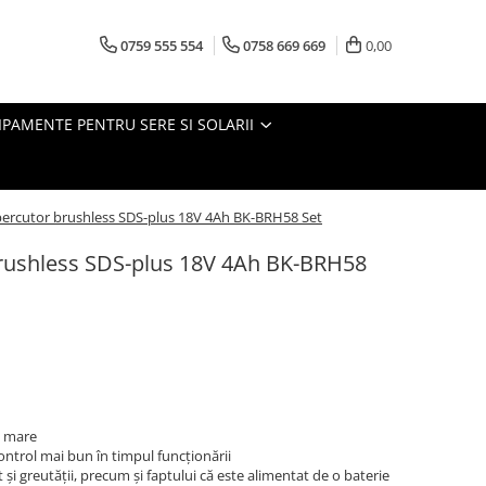
0759 555 554
0758 669 669
0,00
IPAMENTE PENTRU SERE SI SOLARII
percutor brushless SDS-plus 18V 4Ah BK-BRH58 Set
rushless SDS-plus 18V 4Ah BK-BRH58
i mare
trol mai bun în timpul funcționării
și greutății, precum și faptului că este alimentat de o baterie