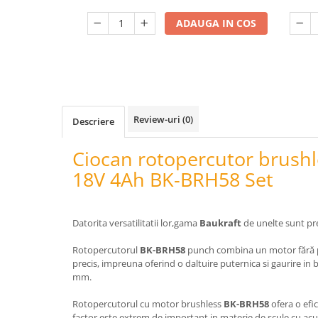
Telina de petiol
Aparat pentru legat plante cu
ADAUGA IN COS
banda si capse
Mandrina
Masini pneumatice si hidraulice
Burghie pneumatice
Chei de impact pneumatice
Review-uri
(0)
Descriere
Polizoare unghiulare pneumatice
Polizoare drepte
Ciocan rotopercutor brushl
Antrenoare cu crichet pneumatice
18V 4Ah BK-BRH58 Set
Polizoare pneumatice
Ciocane pneumatice cu dalta
Capsator pneumatic
Datorita versatilitatii lor,gama
Baukraft
de unelte sunt pre
Freze pneumatice
Rotopercutorul
BK-BRH58
punch combina un motor fără 
Pistoale pneumatice
precis, impreuna oferind o daltuire puternica si gaurire i
Slefuitoare orbitale pneumatice
mm.
Compresoare
Rotopercutorul cu motor brushless
BK-BRH58
ofera o efi
Accesorii si consumabile scule
factor este extrem de important in materie de scule cu a