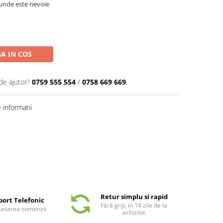
riunde este nevoie
A IN COS
de ajutor?
0759 555 554
/
0758 669 669
informatii
Retur simplu si rapid
port Telefonic
Fără griji, in 14 zile de la
plasarea comenzii
achiziție