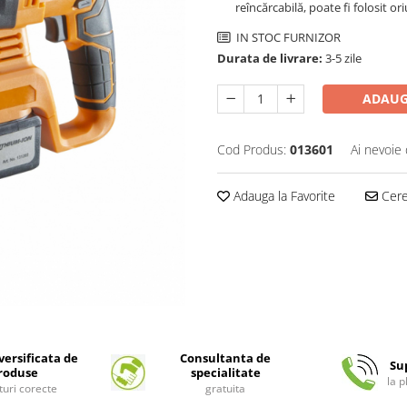
reîncărcabilă, poate fi folosit o
IN STOC FURNIZOR
Durata de livrare:
3-5 zile
ADAUG
Cod Produs:
013601
Ai nevoie 
Adauga la Favorite
Cere 
ersificata de
Consultanta de
Su
roduse
specialitate
la 
turi corecte
gratuita