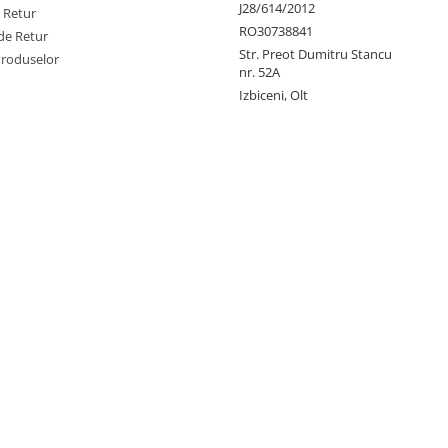
J28/614/2012
e Retur
RO30738841
de Retur
Str. Preot Dumitru Stancu
Produselor
nr. 52A
Izbiceni, Olt