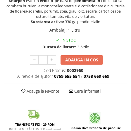
Sharpen
este un
erbicid
pe baza de
pendimetalin
conceput sa
Patrunjel de frunza
Surubelnite pneumatice
combata buruienile monocotiledonate si dicotiledonate din culturile
de floarea-soarelui, porumb, soia, grau, orz, secara, cartof, ceapa,
Clesti
Seminte de dovlecei
usturoi, tomate, vita de vie, tutun.
Unelte de taiat
Substanta activa:
330 g/l pendimetalin
Patrunjel de radacina
Pistoale pentru capse si pentru
Ambalaj
:
1 Litru
Seminte de broccoli
nituri
IN STOC
Seminte de dovleac
Scule pentru constructii
Durata de livrare:
3-6 zile
Scule VDE
Seminte de conopida
Set tubulare
Leustean
ADAUGA IN COS
Biti si duze
Seminte de morcov
Cod Produs:
0002960
Chei hexagonale
Ai nevoie de ajutor?
0759 555 554
/
0758 669 669
Marar
Ciocane & dalti
Seminte telina de radacina
Tarozi, filiere si capete de
Adauga la Favorite
Cere informatii
surubelnita
Semințe de Gulii
Dalti si poansoane cu litere si
Seminte de spanac
numere
Seminte Mazare
Pompa de picior
Lanterne si lampi frontale
Fenicul
TRANSPORT FIX - 29 RON
Gama diversificata de produse
Echipament de protectie
INDIFERENT CÂT CUMPERI (indiferent