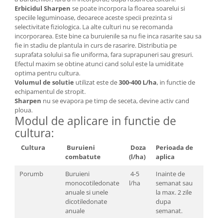
Erbicidul Sharpen
se poate incorpora la floarea soarelui si
speciile leguminoase, deoarece aceste specii prezinta si
selectivitate fiziologica. La alte culturi nu se recomanda
incorporarea. Este bine ca buruienile sa nu fie inca rasarite sau sa
fie in stadiu de plantula in curs de rasarire. Distributia pe
suprafata solului sa fie uniforma, fara suprapuneri sau gresuri.
Efectul maxim se obtine atunci cand solul este la umiditate
optima pentru cultura.
Volumul de solutie
utilizat este de
300-400 L/ha
, in functie de
echipamentul de stropit.
Sharpen
nu se evapora pe timp de seceta, devine activ cand
ploua.
Modul de aplicare in functie de
cultura:
Cultura
Buruieni
Doza
Perioada de
combatute
(l/ha)
aplica
Porumb
Buruieni
4-5
Inainte de
monocotiledonate
l/ha
semanat sau
anuale si unele
la max. 2 zile
dicotiledonate
dupa
anuale
semanat.