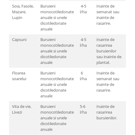
Soia, Fasole,
Buruieni
4-5
Inainte de
Mazare,
monocotiledonate
l/ha
semanat sau
Lupin
anuale si unele
inainte de
dicotiledonate
rasarire.
anuale
Capsuni
Buruieni
4-5
Inainte de
monocotiledonate
l/ha
rasarirea
anuale si unele
buruienilor
dicotiledonate
sau inainte de
anuale
plantat.
Floarea
Buruieni
6
Inainte de
soarelui
monocotiledonate
l/ha
semanat sau
anuale si unele
inainte de
dicotiledonate
rasarire.
anuale
Vita de vie,
Buruieni
5-6
Inainte de
Livezi
monocotiledonate
l/ha
rasarirea
anuale si unele
buruienilor.
dicotiledonate
anuale