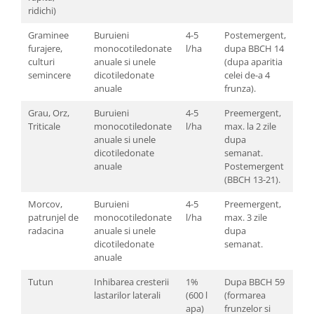
ridichi)
Graminee
Buruieni
4-5
Postemergent,
furajere,
monocotiledonate
l/ha
dupa BBCH 14
culturi
anuale si unele
(dupa aparitia
semincere
dicotiledonate
celei de-a 4
anuale
frunza).
Grau, Orz,
Buruieni
4-5
Preemergent,
Triticale
monocotiledonate
l/ha
max. la 2 zile
anuale si unele
dupa
dicotiledonate
semanat.
anuale
Postemergent
(BBCH 13-21).
Morcov,
Buruieni
4-5
Preemergent,
patrunjel de
monocotiledonate
l/ha
max. 3 zile
radacina
anuale si unele
dupa
dicotiledonate
semanat.
anuale
Tutun
Inhibarea cresterii
1%
Dupa BBCH 59
lastarilor laterali
(600 l
(formarea
apa)
frunzelor si