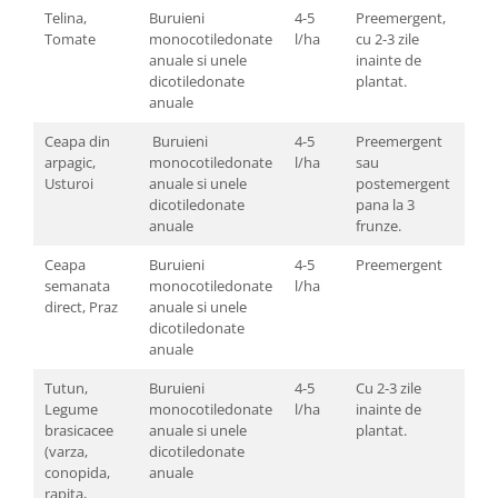
Telina,
Buruieni
4-5
Preemergent,
Tomate
monocotiledonate
l/ha
cu 2-3 zile
anuale si unele
inainte de
dicotiledonate
plantat.
anuale
Ceapa din
Buruieni
4-5
Preemergent
arpagic,
monocotiledonate
l/ha
sau
Usturoi
anuale si unele
postemergent
dicotiledonate
pana la 3
anuale
frunze.
Ceapa
Buruieni
4-5
Preemergent
semanata
monocotiledonate
l/ha
direct, Praz
anuale si unele
dicotiledonate
anuale
Tutun,
Buruieni
4-5
Cu 2-3 zile
Legume
monocotiledonate
l/ha
inainte de
brasicacee
anuale si unele
plantat.
(varza,
dicotiledonate
conopida,
anuale
rapita,