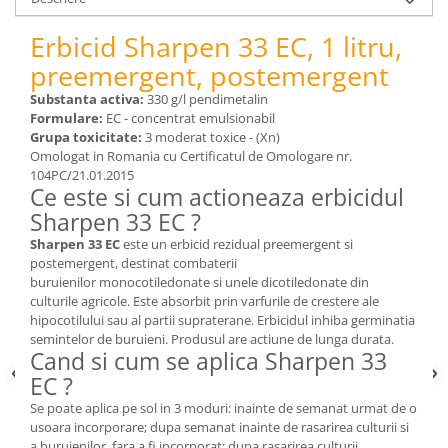
Depozitare si organizare
Freza de zapada
Erbicid Sharpen 33 EC, 1 litru,
Echipamente de curatenie
preemergent, postemergent
Substanta activa:
330 g/l pendimetalin
Formulare:
EC - concentrat emulsionabil
Grupa toxicitate:
3 moderat toxice - (Xn)
Omologat in Romania cu Certificatul de Omologare nr.
104PC/21.01.2015
Ce este si cum actioneaza erbicidul
Sharpen 33 EC ?
Sharpen 33 EC
este un erbicid rezidual preemergent si
postemergent, destinat combaterii
buruienilor monocotiledonate si unele dicotiledonate din
culturile agricole. Este absorbit prin varfurile de crestere ale
hipocotilului sau al partii supraterane. Erbicidul inhiba germinatia
semintelor de buruieni. Produsul are actiune de lunga durata.
Cand si cum se aplica Sharpen 33
EC ?
Se poate aplica pe sol in 3 moduri: inainte de semanat urmat de o
usoara incorporare; dupa semanat inainte de rasarirea culturii si
a buruienilor, fara a fi incorporat; dupa rasarirea culturii.