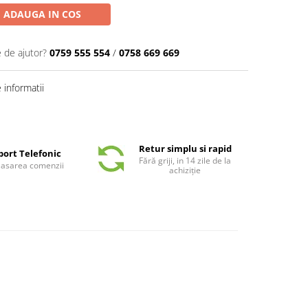
ADAUGA IN COS
e de ajutor?
0759 555 554
/
0758 669 669
informatii
Retur simplu si rapid
port Telefonic
Fără griji, in 14 zile de la
plasarea comenzii
achiziție