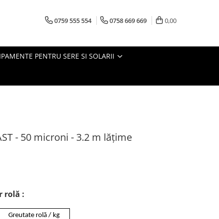
0759 555 554
0758 669 669
0,00
IPAMENTE PENTRU SERE SI SOLARII
T - 50 microni - 3.2 m lățime
 rolă :
Greutate rolă / kg