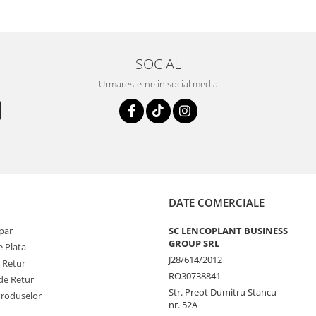
SOCIAL
Urmareste-ne in social media
DATE COMERCIALE
par
SC LENCOPLANT BUSINESS
GROUP SRL
 Plata
J28/614/2012
e Retur
RO30738841
de Retur
Str. Preot Dumitru Stancu
Produselor
nr. 52A