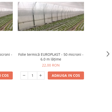
icroni -
Folie termică EUROPLAST - 50 microni -
Folie termică
6.0 m lățime
22,00 RON
 COS
ADAUGA IN COS