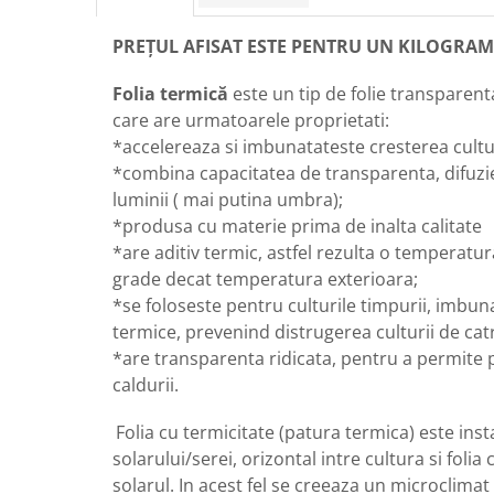
pneumatice
Cricuri pneumatice
PREȚUL AFISAT ESTE PENTRU UN KILOGRAM 
Prese Hidraulice
Folia termică
este un tip de folie transparent
Prese de rulmenti hidraulice
care are urmatoarele proprietati:
Prese de indoit tevi hidraulice
*accelereaza si imbunatateste cresterea cultur
Echipamente electrice
*combina capacitatea de transparenta, difuzie
Benzi izolatoare
luminii ( mai putina umbra);
Role Prelungitoare
*produsa cu materie prima de inalta calitate
Polizoare unghiulare
*are aditiv termic, astfel rezulta o temperatu
Echipamente auto
grade decat temperatura exterioara;
*se foloseste pentru culturile timpurii, imbuna
Unelte de mana
termice, prevenind distrugerea culturii de catre
Scule pneumatice
*are transparenta ridicata, pentru a permite 
Podele hidraulice & Presa de banc
caldurii.
& Truse reparatii caroserie
Cabluri si incarcatoare acumulator
Folia cu termicitate (patura termica) este insta
Echipamente de ridicat
solarului/serei, orizontal intre cultura si foli
Chinga ancorare
solarul. In acest fel se creeaza un microclima