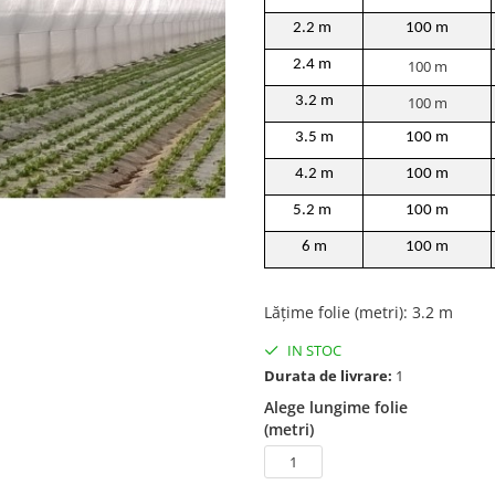
2.2 m
100 m
2.4 m
100 m
3.2 m
100 m
3.5 m
100 m
4.2 m
100 m
5.2 m
100 m
6 m
100 m
Lățime folie (metri)
:
3.2 m
IN STOC
Durata de livrare:
1
Alege lungime folie
(metri)