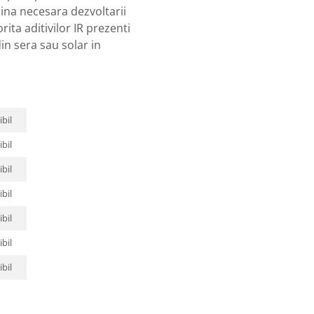
mina necesara dezvoltarii
rita aditivilor IR prezenti
in sera sau solar in
bil
bil
bil
bil
bil
bil
bil