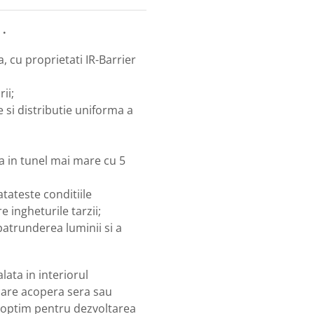
.
a, cu proprietati IR-Barrier
ii;
 si distributie uniforma a
ra in tunel mai mare cu 5
tateste conditiile
 ingheturile tarzii;
patrunderea luminii si a
lata in interiorul
a care acopera sera sau
t optim pentru dezvoltarea