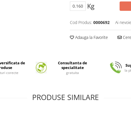
Kg
Cod Produs:
0000692
Ai nevoi
Adauga la Favorite
Cere 
ersificata de
Consultanta de
Su
roduse
specialitate
la 
turi corecte
gratuita
PRODUSE SIMILARE