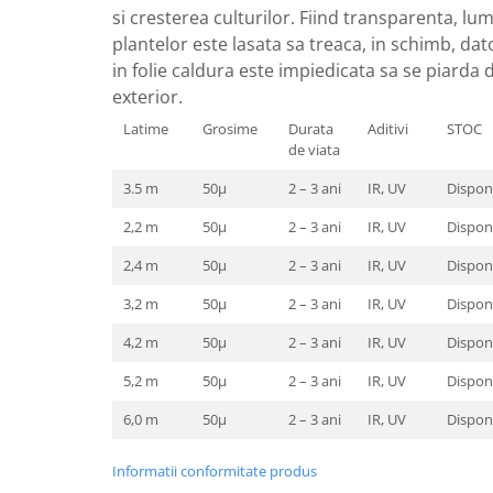
Depozitare si organizare
si cresterea culturilor. Fiind transparenta, lu
Freza de zapada
plantelor este lasata sa treaca, in schimb, dato
Echipamente de curatenie
in folie caldura este impiedicata sa se piarda d
exterior.
Latime
Grosime
Durata
Aditivi
STOC
de viata
3.5 m
50µ
2 – 3 ani
IR, UV
Disponi
2,2 m
50µ
2 – 3 ani
IR, UV
Disponi
2,4 m
50µ
2 – 3 ani
IR, UV
Disponi
3,2 m
50µ
2 – 3 ani
IR, UV
Disponi
4,2 m
50µ
2 – 3 ani
IR, UV
Disponi
5,2 m
50µ
2 – 3 ani
IR, UV
Disponi
6,0 m
50µ
2 – 3 ani
IR, UV
Disponi
Informatii conformitate produs