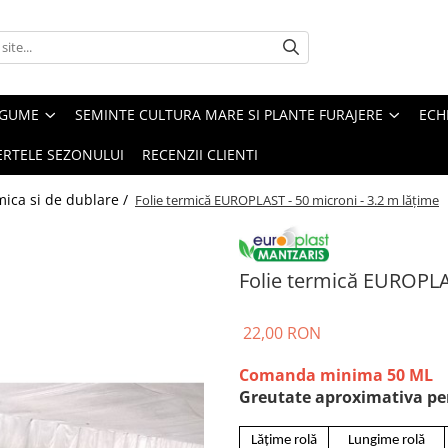
EGUME
SEMINTE CULTURA MARE SI PLANTE FURAJERE
ECH
ERTELE SEZONULUI
RECENZII CLIENTI
mica si de dublare /
Folie termică EUROPLAST - 50 microni - 3.2 m lățime
Folie termică EUROPLAS
22,00 RON
Comanda minima 50 ML
Greutate aproximativa per
Lățime rolă
Lungime rolă