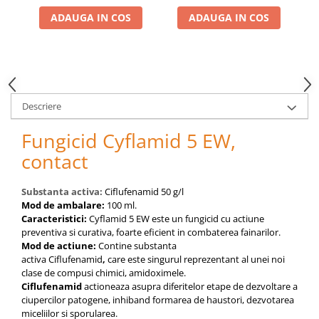
pneumatice
ADAUGA IN COS
ADAUGA IN COS
Cricuri pneumatice
Prese Hidraulice
Prese de rulmenti hidraulice
Prese de indoit tevi hidraulice
Echipamente electrice
Descriere
Benzi izolatoare
Fungicid Cyflamid 5 EW,
Role Prelungitoare
contact
Polizoare unghiulare
Echipamente auto
Substanta activa:
Ciflufenamid 50 g/l
Unelte de mana
Mod de ambalare:
100 ml.
Scule pneumatice
Caracteristici:
Cyflamid 5 EW este un fungicid cu actiune
preventiva si curativa, foarte eficient in combaterea fainarilor.
Podele hidraulice & Presa de banc
Mod de actiune:
Contine substanta
& Truse reparatii caroserie
activa
Ciflufenamid
,
care
este singurul reprezentant al unei noi
Cabluri si incarcatoare acumulator
clase de compusi chimici, amidoximele.
Echipamente de ridicat
Ciflufenamid
actioneaza asupra diferitelor etape de dezvoltare a
ciupercilor patogene, inhiband formarea de haustori, dezvotarea
Chinga ancorare
miceliilor si sporularea.