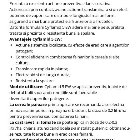
Depozitare si organizare
Prezinta o excelenta actiune preventiva, dar si curativa.
Freza de zapada
Actioneaza prin contact, avand actiune translaminara si un efect
puternic de vapori, care distribuie fungicidul mai uniform,
Echipamente de curatenie
asigurand o mai buna protectie a frunzelor si a fructelor.
Datorita formularii Cyflamid 5 EW adera mai bine pe suprafata
tratata si prezinta o rezistenta buna la spalare.
Avantajele Cyflamid 5 EW:
Actiune sistemica localizata, cu efecte de eradicare a agentilor
patogeni;
Control eficient in combaterea fainarilor la cereale si alte
culturi;
Translocare rapida in planta;
Efect rapid si de lunga durata;
Rezistenta la spalare.
Mod de utilizare:
Cyflamid 5 EW se aplica preventiv, inainte de
debutul bolii sau cand conditiile sunt favorabile
dezvoltarii
ciupercilor patogene.
La cereale paioase
prima aplicare se recomanda a se efectua
primavara timpuriu, in preajma erbicidarii, la doza de 0,2 litri/ha
pentru prevenirea sau combaterea fainarii.
La castraveti si tomate
se poate aplica in doza de 0.2-0.3
litri/ha, chiar si atunci cand boala s-a instalat puternic, obtinandu-
se rezultate foarte bune in eradicarea fainarii.
Numarul maxim de tratamente pe an:
2 tratamente