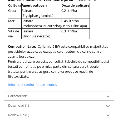
Cultura
Agent patogen
Doza de aplicare
Grau
Fainare
0.2 litri/ha
(Erysiphae graminis)
Mar
Fainare
0.45 litri/ha
(Podosphera leucotricha)
(in 1500 litri apa)
Vita de
Fainare
0.3 litri/ha
vie
(Uncinula necator)
Compatibilitate:
Cyflamid 5 EW este compatibil cu majoritatea
pesticidelor uzuale, cu exceptia celor puternic alcaline cum ar fi
zeama bordeleza.
Pentru o utilizare corecta, consultati tabelele de compatibilitati si
testati combinatia pe o mica parte din cultura care trebuie
tratata, pentru a va asigura ca nu va produce reactii de
fitotoxicitate.
Informatii conformitate produs
Caracteristici
Download (1)
Review-uri
(0)