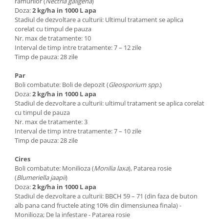
ramurilor (
Nectria galigena
)
Doza:
2 kg/ha in 1000 L apa
Stadiul de dezvoltare a culturii: Ultimul tratament se aplica
corelat cu timpul de pauza
Nr. max de tratamente: 10
Interval de timp intre tratamente: 7 – 12 zile
Timp de pauza: 28 zile
Par
Boli combatute: Boli de depozit (
Gleosporium spp.
)
Doza:
2 kg/ha in 1000 L apa
Stadiul de dezvoltare a culturii: ultimul tratament se aplica corelat
cu timpul de pauza
Nr. max de tratamente: 3
Interval de timp intre tratamente: 7 – 10 zile
Timp de pauza: 28 zile
Cires
Boli combatute: Monilioza (
Monilia laxa
), Patarea rosie
(
Blumeriella jaapii
)
Doza:
2 kg/ha in 1000 L apa
Stadiul de dezvoltare a culturii: BBCH 59 – 71 (din faza de buton
alb pana cand fructele ating 10% din dimensiunea finala) -
Monilioza; De la infestare - Patarea rosie