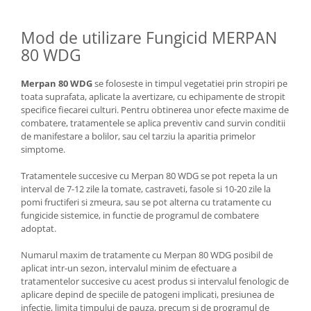
Mod de utilizare Fungicid MERPAN
80 WDG
Merpan 80 WDG
se foloseste in timpul vegetatiei prin stropiri pe
toata suprafata, aplicate la avertizare, cu echipamente de stropit
specifice fiecarei culturi. Pentru obtinerea unor efecte maxime de
combatere, tratamentele se aplica preventiv cand survin conditii
de manifestare a bolilor, sau cel tarziu la aparitia primelor
simptome.
Tratamentele succesive cu Merpan 80 WDG se pot repeta la un
interval de 7-12 zile la tomate, castraveti, fasole si 10-20 zile la
pomi fructiferi si zmeura, sau se pot alterna cu tratamente cu
fungicide sistemice, in functie de programul de combatere
adoptat.
Numarul maxim de tratamente cu Merpan 80 WDG posibil de
aplicat intr-un sezon, intervalul minim de efectuare a
tratamentelor succesive cu acest produs si intervalul fenologic de
aplicare depind de speciile de patogeni implicati, presiunea de
infectie, limita timpului de pauza, precum si de programul de