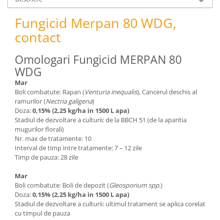
pneumatice
Cricuri pneumatice
Fungicid Merpan 80 WDG,
Prese Hidraulice
contact
Prese de rulmenti hidraulice
Prese de indoit tevi hidraulice
Omologari Fungicid MERPAN 80
Echipamente electrice
WDG
Benzi izolatoare
Mar
Boli combatute: Rapan (
Venturia inequalis
), Cancerul deschis al
Role Prelungitoare
ramurilor (
Nectria galigena
)
Polizoare unghiulare
Doza:
0,15% (2,25 kg/ha in 1500 L apa)
Stadiul de dezvoltare a culturii: de la BBCH 51 (de la aparitia
Echipamente auto
mugurilor florali)
Unelte de mana
Nr. max de tratamente: 10
Interval de timp intre tratamente: 7 – 12 zile
Scule pneumatice
Timp de pauza: 28 zile
Podele hidraulice & Presa de banc
& Truse reparatii caroserie
Mar
Cabluri si incarcatoare acumulator
Boli combatute: Boli de depozit (
Gleosporium spp
.)
Doza:
0,15% (2,25 kg/ha in 1500 L apa)
Echipamente de ridicat
Stadiul de dezvoltare a culturii: ultimul tratament se aplica corelat
Chinga ancorare
cu timpul de pauza