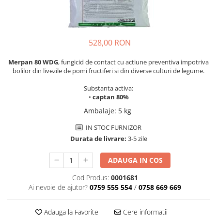
Seminte de varza
Generator cu aer cald
Pachete tehnologice
Ata de legat si palisat
Pentru radacina
Aeroterma
Seminte de vinete
Agricultura ecologica
Regulatori naturali de crestere
Accesorii solar
Ventilatoare
Seminte de pepeni verzi
Capcana cu feromoni Tuta Absoluta
Biofertilizatori
528,00 RON
Scule electrice
Capcane
Seminte de pepeni galbeni
Solutii microbiene pentru radacini
Masini de gaurit si insurubat
Merpan 80 WDG
, fungicid de contact cu actiune preventiva impotriva
Portaltoi
Solutii microbiene pentru frunze
bolilor din livezile de pomi fructiferi si din diverse culturi de legume.
Masini de slefuit
Stimulatori de crestere
Seminte de ceapa
Masini de taiat
Substanta activa:
Amendamente de sol
Seminte de salata
Sudura si lipire
•
captan 80%
Echipamente de curatare
Activatori de sol
Ambalaje
:
5 kg
Seminte de porumb zaharat
Echipament de constructii
Ameliatori de sol pe baza de acid
Seminte de sfecla rosie
IN STOC FURNIZOR
humic
Pistoale de lipit cu silicon
Durata de livrare:
3-5 zile
Fasole
Micronutrienti
Pistoale de lipit
Fasole pitica
Arzatoare electrice
ADAUGA IN COS
Fasole urcătoare
Polizoare unghiulare
Cod Produs:
0001681
Fasole oloaga
Unelte de mana
Ai nevoie de ajutor?
0759 555 554
/
0758 669 669
Seminte de ridichii
Tubulare si accesorii
Praz
Adauga la Favorite
Cere informatii
Chei