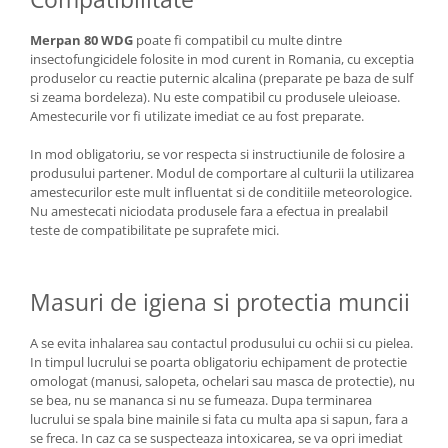
Merpan 80 WDG
poate fi compatibil cu multe dintre
insectofungicidele folosite in mod curent in Romania, cu exceptia
produselor cu reactie puternic alcalina (preparate pe baza de sulf
si zeama bordeleza). Nu este compatibil cu produsele uleioase.
Amestecurile vor fi utilizate imediat ce au fost preparate.
In mod obligatoriu, se vor respecta si instructiunile de folosire a
produsului partener. Modul de comportare al culturii la utilizarea
amestecurilor este mult influentat si de conditiile meteorologice.
Nu amestecati niciodata produsele fara a efectua in prealabil
teste de compatibilitate pe suprafete mici.
Masuri de igiena si protectia muncii
A se evita inhalarea sau contactul produsului cu ochii si cu pielea.
In timpul lucrului se poarta obligatoriu echipament de protectie
omologat (manusi, salopeta, ochelari sau masca de protectie), nu
se bea, nu se mananca si nu se fumeaza. Dupa terminarea
lucrului se spala bine mainile si fata cu multa apa si sapun, fara a
se freca. In caz ca se suspecteaza intoxicarea, se va opri imediat