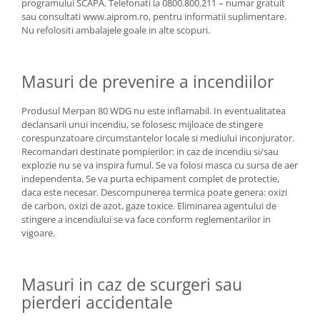
programului SCAPA. Telefonati la 0800.800.211 – numar gratuit
sau consultati www.aiprom.ro, pentru informatii suplimentare.
Nu refolositi ambalajele goale in alte scopuri.
Masuri de prevenire a incendiilor
Produsul Merpan 80 WDG nu este inflamabil. In eventualitatea
declansarii unui incendiu, se folosesc mijloace de stingere
corespunzatoare circumstantelor locale si mediului inconjurator.
Recomandari destinate pompierilor: in caz de incendiu si/sau
explozie nu se va inspira fumul. Se va folosi masca cu sursa de aer
independenta. Se va purta echipament complet de protectie,
daca este necesar. Descompunerea termica poate genera: oxizi
de carbon, oxizi de azot, gaze toxice. Eliminarea agentului de
stingere a incendiului se va face conform reglementarilor in
vigoare.
Masuri in caz de scurgeri sau
pierderi accidentale