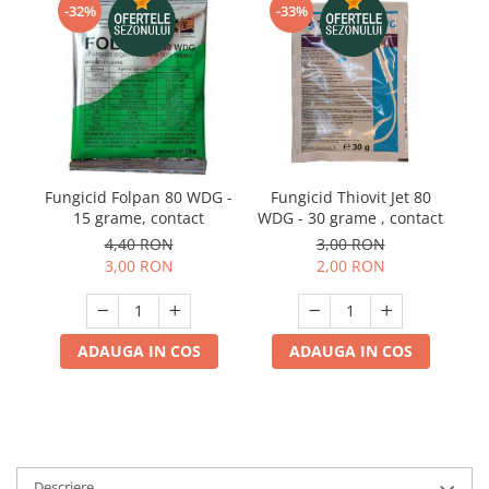
Telina de petiol
-32%
-33%
Aparat pentru legat plante cu
banda si capse
Mandrina
Masini pneumatice si hidraulice
Burghie pneumatice
Chei de impact pneumatice
Polizoare unghiulare pneumatice
Fungicid Folpan 80 WDG -
Fungicid Thiovit Jet 80
Fu
15 grame, contact
WDG - 30 grame , contact
Polizoare drepte
4,40 RON
3,00 RON
Antrenoare cu crichet pneumatice
3,00 RON
2,00 RON
Polizoare pneumatice
Ciocane pneumatice cu dalta
Capsator pneumatic
ADAUGA IN COS
ADAUGA IN COS
Freze pneumatice
Pistoale pneumatice
Slefuitoare orbitale pneumatice
Compresoare
Accesorii si consumabile scule
Descriere