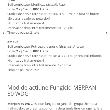
Boli combatute: Monilioza (
Monilia laxa
)
Doza:
2 kg/ha in 1000 L apa
Stadiul de dezvoltare a culturii: BBCH 59 – 69 (din faza de buton
alb pana la caderea petalelor)
Nr. max de tratamente: 4
Interval de timp intre tratamente: 10 – 20 zile
Timp de pauza: 21 zile
Zmeur
Boli combatute: Putregaiul cenusiu (
Botrytis cinerea
)
Doza:
2 kg/ha in 1000 L apa
Stadiul de dezvoltare a culturii: De la BBCH 60 (inceputul infloririi)
Nr. max de tratamente: 4
Interval de timp intre tratamente: 7 – 12 zile
Timp de pauza: 21 zile
Mod de actiune Fungicid MERPAN
80 WDG
Merpan 80 WDG
este un fungicid organic din grupa chimica a
ftalimidelor; se prezinta sub forma de granule fine, omogene, fara