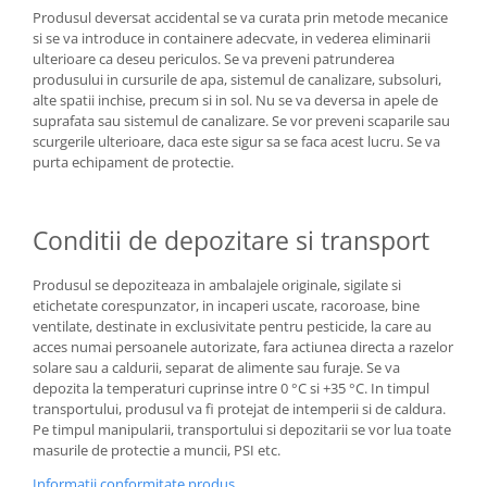
Produsul deversat accidental se va curata prin metode mecanice
si se va introduce in containere adecvate, in vederea eliminarii
ulterioare ca deseu periculos. Se va preveni patrunderea
produsului in cursurile de apa, sistemul de canalizare, subsoluri,
alte spatii inchise, precum si in sol. Nu se va deversa in apele de
suprafata sau sistemul de canalizare. Se vor preveni scaparile sau
scurgerile ulterioare, daca este sigur sa se faca acest lucru. Se va
purta echipament de protectie.
Conditii de depozitare si transport
Produsul se depoziteaza in ambalajele originale, sigilate si
etichetate corespunzator, in incaperi uscate, racoroase, bine
ventilate, destinate in exclusivitate pentru pesticide, la care au
acces numai persoanele autorizate, fara actiunea directa a razelor
solare sau a caldurii, separat de alimente sau furaje. Se va
depozita la temperaturi cuprinse intre 0 °C si +35 °C. In timpul
transportului, produsul va fi protejat de intemperii si de caldura.
Pe timpul manipularii, transportului si depozitarii se vor lua toate
masurile de protectie a muncii, PSI etc.
Informatii conformitate produs