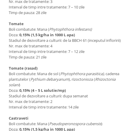
Depozitare si organizare
Nr. max de tratamente: 3
Interval de timp intre tratamente: 7 – 10 zile
Freza de zapada
Timp de pauza: 28 zile
Echipamente de curatenie
Tomate
Boli combatute: Mana (
Phytophthora infestans)
Doza:
0,15% (1,5 kg/ha in 1000 L apa)
Stadiul de dezvoltare a culturii: de la BBCH 61 (inceputul infloririi)
Nr. max de tratamente: 4
Interval de timp intre tratamente: 7 – 12 zile
Timp de pauza: 21 zile
Tomate (rasad)
Boli combatute: Mana de sol (
Phytophthora parasitica)
, caderea
plantutelor (
Pythium debaryanum
), rizoctonioza (
Rhizoctonia
solani
)
Doza:
0,15% (4 – 5 L solutie/mp)
Stadiul de dezvoltare a culturii: dupa semanat
Nr. max de tratamente: 2
Interval de timp intre tratamente: 14 zile
Castraveti
Boli combatute: Mana (
Pseudoperonospora cubensis
)
Doza:
0,15% (1,5 kg/ha in 1000 L apa)