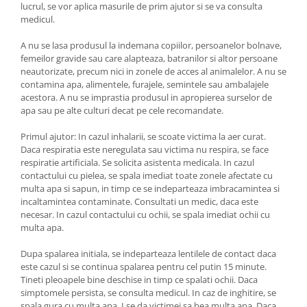
lucrul, se vor aplica masurile de prim ajutor si se va consulta
medicul.
A nu se lasa produsul la indemana copiilor, persoanelor bolnave,
femeilor gravide sau care alapteaza, batranilor si altor persoane
neautorizate, precum nici in zonele de acces al animalelor. A nu se
contamina apa, alimentele, furajele, semintele sau ambalajele
acestora. A nu se imprastia produsul in apropierea surselor de
apa sau pe alte culturi decat pe cele recomandate.
Primul ajutor: In cazul inhalarii, se scoate victima la aer curat.
Daca respiratia este neregulata sau victima nu respira, se face
respiratie artificiala. Se solicita asistenta medicala. In cazul
contactului cu pielea, se spala imediat toate zonele afectate cu
multa apa si sapun, in timp ce se indeparteaza imbracamintea si
incaltamintea contaminate. Consultati un medic, daca este
necesar. In cazul contactului cu ochii, se spala imediat ochii cu
multa apa.
Dupa spalarea initiala, se indeparteaza lentilele de contact daca
este cazul si se continua spalarea pentru cel putin 15 minute.
Tineti pleoapele bine deschise in timp ce spalati ochii. Daca
simptomele persista, se consulta medicul. In caz de inghitire, se
spala gura cu multa apa. I se da victimei sa bea multa apa. Daca