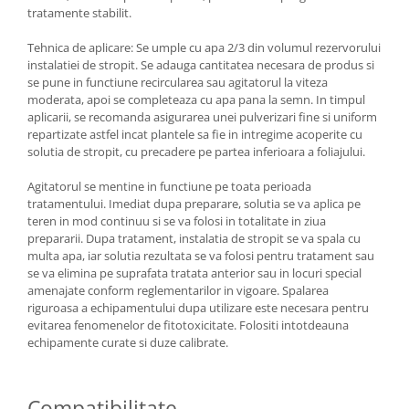
tratamente stabilit.
Tehnica de aplicare: Se umple cu apa 2/3 din volumul rezervorului
instalatiei de stropit. Se adauga cantitatea necesara de produs si
se pune in functiune recircularea sau agitatorul la viteza
moderata, apoi se completeaza cu apa pana la semn. In timpul
aplicarii, se recomanda asigurarea unei pulverizari fine si uniform
repartizate astfel incat plantele sa fie in intregime acoperite cu
solutia de stropit, cu precadere pe partea inferioara a foliajului.
Agitatorul se mentine in functiune pe toata perioada
tratamentului. Imediat dupa preparare, solutia se va aplica pe
teren in mod continuu si se va folosi in totalitate in ziua
prepararii. Dupa tratament, instalatia de stropit se va spala cu
multa apa, iar solutia rezultata se va folosi pentru tratament sau
se va elimina pe suprafata tratata anterior sau in locuri special
amenajate conform reglementarilor in vigoare. Spalarea
riguroasa a echipamentului dupa utilizare este necesara pentru
evitarea fenomenelor de fitotoxicitate. Folositi intotdeauna
echipamente curate si duze calibrate.
Compatibilitate