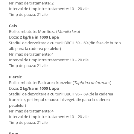
Nr. max de tratamente: 2
Interval de timp intre tratamente: 10 – 20 zile
Timp de pauza: 21 zile
Cais
Boli combatute: Monilioza (
Monilia laxa
)
Doza:
2 kg/ha in 1000 L apa
Stadiul de dezvoltare a culturii: BBCH 59 – 69 (din faza de buton
alb pana la caderea petalelor)
Nr. max de tratamente: 4
Interval de timp intre tratamente: 10 – 20 zile
Timp de pauza: 21 zile
Piersic
Boli combatute: Basicarea frunzelor (
Taphrina deformans
)
Doza:
2 kg/ha in 1000 L apa
Stadiul de dezvoltare a culturii: BBCH 95 – 69 (de la caderea
frunzelor, pe timpul repausului vegetativ pana la caderea
petalelor)
Nr. max de tratamente: 4
Interval de timp intre tratamente: 10 – 20 zile
Timp de pauza: 21 zile
Prun