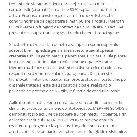
tendinta de sfaramare, deculoare bej, cu un slab miros
caracteristic (aromatic) si contine 80 % captan ca substanta
activa. Produsul nu este exploziv si nici coroziv. Este stabil in
conditii normale de depozitare si manipulare. Produsul Merpan
80 WDG este un fungicid de contact de tip multi-site, cu actiune
preventiva asupra unui larg spectru de ciuperci fitopatogene.
Substanta activa captan penetreaza rapid in sporii ciupercilor
susceptibile, impiedica germinarea acestora sau stopeaza
cresterea tubului germinativ si penetrarea lui in tesuturile plantei,
impiedicand astfel instalarea infectiilor pe organele tratate.
Mecanismul biochimic al substantei active se refera la blocarea
respiratiei si diviziunii celulare a patogenilor. Desi nu este
translocat in interiorul tesuturilor, produsul adera foarte bine pe
organele tratate si este greu spalat de ploaie, realizand o
perioada de protectie de 5-7 zile, in functie de conditiile locale.
Aplicat conform dozelor recomandate si in conditii normale de
clima, nu produce fenomene de fitotoxicitate. MERPAN 80 WDG a
demonstrat si o actiune de stopare a unor infectii incipiente. Prin
aplicarea produsului MERPAN 80 WDG se previne aparitia
rezistentei patogenilor la aplicarea fungicidelor si ca urmare
acesta constituie un partener optim pentru fungicidele sistemice.