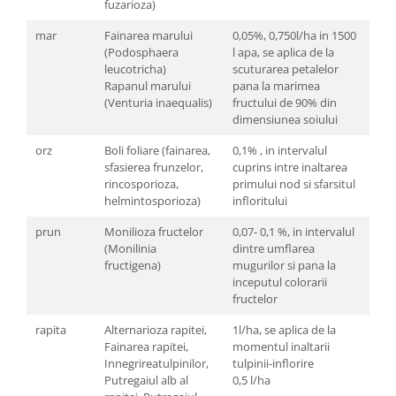
fuzarioza)
mar
Fainarea marului
0,05%, 0,750l/ha in 1500
(Podosphaera
l apa, se aplica de la
leucotricha)
scuturarea petalelor
Rapanul marului
pana la marimea
(Venturia inaequalis)
fructului de 90% din
dimensiunea soiului
orz
Boli foliare (fainarea,
0,1% , in intervalul
sfasierea frunzelor,
cuprins intre inaltarea
rincosporioza,
primului nod si sfarsitul
helmintosporioza)
infloritului
prun
Monilioza fructelor
0,07- 0,1 %, in intervalul
(Monilinia
dintre umflarea
fructigena)
mugurilor si pana la
inceputul colorarii
fructelor
rapita
Alternarioza rapitei,
1l/ha, se aplica de la
Fainarea rapitei,
momentul inaltarii
Innegrireatulpinilor,
tulpinii-inflorire
Putregaiul alb al
0,5 l/ha