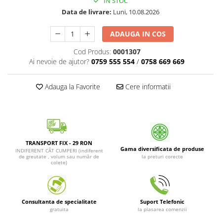
IN STOC
Patrunjel de frunza
Surubelnite pneumatice
Data de livrare:
Luni, 10.08.2026
Clesti
Seminte de dovlecei
ADAUGA IN COS
Unelte de taiat
Patrunjel de radacina
Pistoale pentru capse si pentru
Cod Produs:
0001307
Seminte de broccoli
nituri
Ai nevoie de ajutor?
0759 555 554
/
0758 669 669
Seminte de dovleac
Scule pentru constructii
Scule VDE
Seminte de conopida
Adauga la Favorite
Cere informatii
Set tubulare
Leustean
Biti si duze
Seminte de morcov
Chei hexagonale
Marar
Ciocane & dalti
TRANSPORT FIX - 29 RON
Seminte telina de radacina
Tarozi, filiere si capete de
Gama diversificata de produse
INDIFERENT CÂT CUMPERI (indiferent
surubelnita
de greutate , volum sau număr de
la preturi corecte
Semințe de Gulii
colete)
Dalti si poansoane cu litere si
Seminte de spanac
numere
Seminte Mazare
Pompa de picior
Consultanta de specialitate
Suport Telefonic
Lanterne si lampi frontale
Fenicul
gratuita
la plasarea comenzii
Echipament de protectie