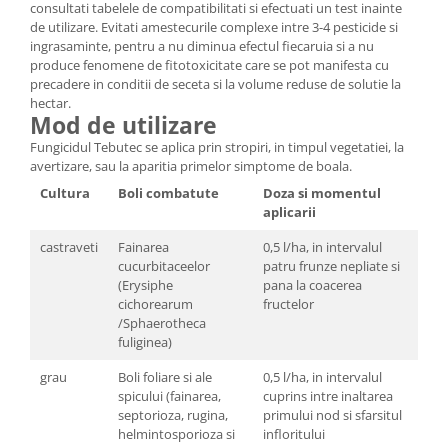
Depozitare si organizare
consultati tabelele de compatibilitati si efectuati un test inainte
de utilizare. Evitati amestecurile complexe intre 3-4 pesticide si
Freza de zapada
ingrasaminte, pentru a nu diminua efectul fiecaruia si a nu
Echipamente de curatenie
produce fenomene de fitotoxicitate care se pot manifesta cu
precadere in conditii de seceta si la volume reduse de solutie la
hectar.
Mod de utilizare
Fungicidul Tebutec se aplica prin stropiri, in timpul vegetatiei, la
avertizare, sau la aparitia primelor simptome de boala.
Cultura
Boli combatute
Doza si momentul
aplicarii
castraveti
Fainarea
0,5 l/ha, in intervalul
cucurbitaceelor
patru frunze nepliate si
(Erysiphe
pana la coacerea
cichorearum
fructelor
/Sphaerotheca
fuliginea)
grau
Boli foliare si ale
0,5 l/ha, in intervalul
spicului (fainarea,
cuprins intre inaltarea
septorioza, rugina,
primului nod si sfarsitul
helmintosporioza si
infloritului