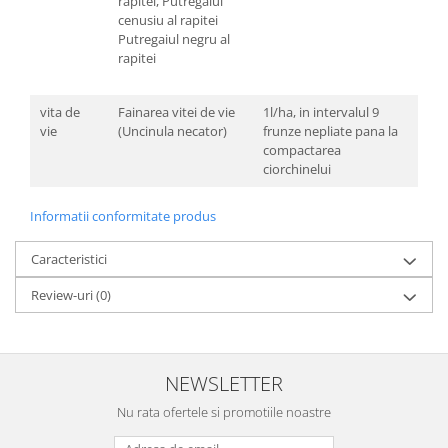
rapitei, Putregaiul
cenusiu al rapitei
Putregaiul negru al
rapitei
vita de
Fainarea vitei de vie
1l/ha, in intervalul 9
vie
(Uncinula necator)
frunze nepliate pana la
compactarea
ciorchinelui
Informatii conformitate produs
Caracteristici
Review-uri
(0)
NEWSLETTER
Nu rata ofertele si promotiile noastre