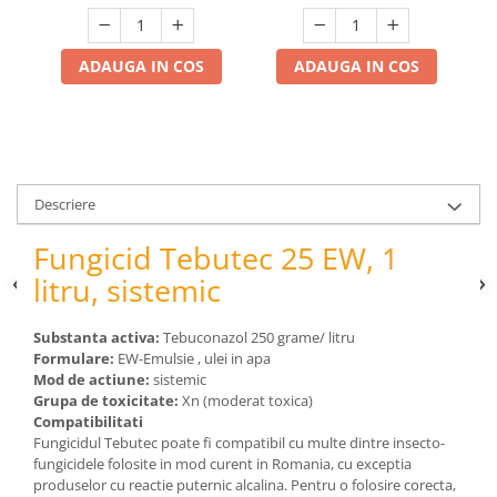
pneumatice
Cricuri pneumatice
Prese Hidraulice
ADAUGA IN COS
ADAUGA IN COS
Prese de rulmenti hidraulice
Prese de indoit tevi hidraulice
Echipamente electrice
Benzi izolatoare
Descriere
Role Prelungitoare
Polizoare unghiulare
Fungicid Tebutec 25 EW, 1
Echipamente auto
litru, sistemic
Unelte de mana
Scule pneumatice
Substanta activa:
Tebuconazol 250 grame/ litru
Formulare:
EW-Emulsie , ulei in apa
Podele hidraulice & Presa de banc
Mod de actiune:
sistemic
& Truse reparatii caroserie
Grupa de toxicitate:
Xn (moderat toxica)
Cabluri si incarcatoare acumulator
Compatibilitati
Fungicidul Tebutec poate fi compatibil cu multe dintre insecto-
Echipamente de ridicat
fungicidele folosite in mod curent in Romania, cu exceptia
Chinga ancorare
produselor cu reactie puternic alcalina. Pentru o folosire corecta,