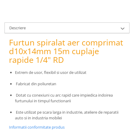
pneumatice
Cricuri pneumatice
Prese Hidraulice
Prese de rulmenti hidraulice
Descriere
Prese de indoit tevi hidraulice
Furtun spiralat aer comprimat
Echipamente electrice
d10x14mm 15m cuplaje
Benzi izolatoare
rapide 1/4" RD
Role Prelungitoare
Polizoare unghiulare
Extrem de usor, flexibil si usor de utilizat
Echipamente auto
Unelte de mana
Fabricat din poliuretan
Scule pneumatice
Dotat cu conexiuni cu arc rapid care impiedica indoirea
Podele hidraulice & Presa de banc
furtunului in timpul functionarii
& Truse reparatii caroserie
Cabluri si incarcatoare acumulator
Este utilizat pe scara larga in industrie, ateliere de reparatii
auto si in industria mobilei
Echipamente de ridicat
Chinga ancorare
Informatii conformitate produs