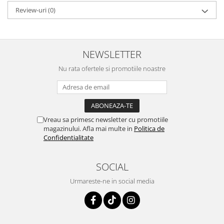
Depozitare si organizare
Review-uri
(0)
Freza de zapada
Echipamente de curatenie
NEWSLETTER
Nu rata ofertele si promotiile noastre
Vreau sa primesc newsletter cu promotiile
magazinului. Afla mai multe in
Politica de
Confidentialitate
SOCIAL
Urmareste-ne in social media