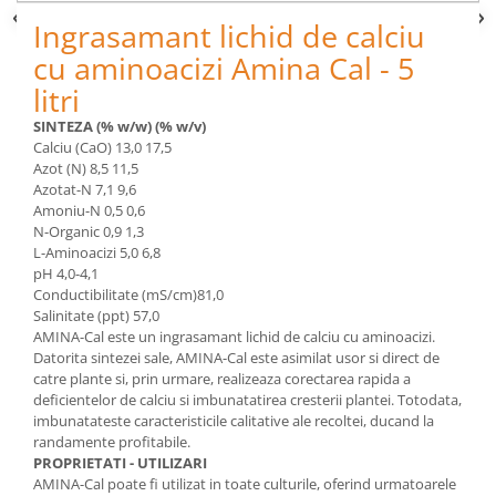
Depozitare si organizare
Ingrasamant lichid de calciu
Freza de zapada
cu aminoacizi Amina Cal - 5
Echipamente de curatenie
litri
SINTEZA (% w/w) (% w/v)
Calciu (CaO) 13,0 17,5
Azot (Ν) 8,5 11,5
Azotat-Ν 7,1 9,6
Amoniu-Ν 0,5 0,6
Ν-Organic 0,9 1,3
L-Aminoacizi 5,0 6,8
pH 4,0-4,1
Conductibilitate (mS/cm)81,0
Salinitate (ppt) 57,0
AMINA-Cal este un ingrasamant lichid de calciu cu aminoacizi.
Datorita sintezei sale, AMINA-Cal este asimilat usor si direct de
catre plante si, prin urmare, realizeaza corectarea rapida a
deficientelor de calciu si imbunatatirea cresterii plantei. Totodata,
imbunatateste caracteristicile calitative ale recoltei, ducand la
randamente profitabile.
PROPRIETATI - UTILIZARI
AMINA-Cal poate fi utilizat in toate culturile, oferind urmatoarele