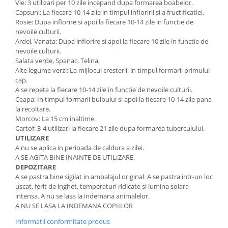
Vie: 3 utilizari per 10 zile incepand dupa formarea boabelor.
Capsuni: La fiecare 10-14 zile in timpul infloririi si a fructificatiei.
Rosie: Dupa inflorire si apoi la fiecare 10-14 zile in functie de
nevoile culturii.
Ardei, Vanata: Dupa inflorire si apoi la fiecare 10 zile in functie de
nevoile culturii.
Salata verde, Spanac, Telina,
Alte legume verzi: La mijlocul cresterii, in timpul formarii primului
cap.
A se repeta la fiecare 10-14 zile in functie de nevoile culturii.
Ceapa: In timpul formarii bulbului si apoi la fiecare 10-14 zile pana
la recoltare.
Morcov: La 15 cm inaltime.
Cartof: 3-4 utilizari la fiecare 21 zile dupa formarea tuberculului.
UTILIZARE
A nu se aplica in perioada de caldura a zilei.
A SE AGITA BINE INAINTE DE UTILIZARE.
DEPOZITARE
A se pastra bine sigilat in ambalajul original. A se pastra intr-un loc
uscat, ferit de inghet, temperaturi ridicate si lumina solara
intensa. A nu se lasa la indemana animalelor.
A NU SE LASA LA INDEMANA COPIILOR
Informatii conformitate produs