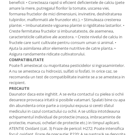
beneficii: • Corecteaza rapid si eficient deficientele de calciu (pete
amare la mere, putregaiul florilor la tomate, uscarea viei,
formarea fructelor de mici dimensiuni, invinetire, deshidratarea
tulpinilor, malformatii ale frunzelor etc.). • Stimuleaza cresterea
plantei. • Imbunatateste vigoarea plantei si rigiditatea lastarilor. •
Creste fermitatea fructelor si imbunatateste, de asemenea,
caracteristicile calitative ale acestora. • Creste nivelul de calciu in
fructele care sunt cultivate pentru consum uman si animal. •
Ajuta la asimilarea altor elemente nutritive de catre planta. •
Asigura randamente ridicate cultivatorului.
COMPATIBILITATE
Poate fi amestecat cu majoritatea pesticidelor si ingrasamintelor.
A nu se amesteca cu hidroxizi, sulfati si fosfati. In orice caz, se
recomanda un test de compatibilitate inainte se a se amesteca in
recipient.
PRECAUTII
Daunator daca este inghitit. A se evita contactul cu pielea si ochii
deoarece provoaca iritatii si posibile vatamari. Spalati bine cu apa
din abundenta orice parte a corpului expusa si cereti sfatul
medicului in cazul contactului cu ochii. A se utiliza intotdeauna
echipamentul individual de protectie (masca, imbracaminte de
protectie, manusi, ochelari de protectie etc.) in timpul aplicarii.
ATENTIE Oxidant (cat. 3) Fraze de pericol: H272: Poate intensifica
focul; oxidant. Fraze de precautie: P220: A se pastra/A se depozita