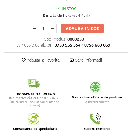
Patrunjel de frunza
Surubelnite pneumatice
IN STOC
Clesti
Seminte de dovlecei
Durata de livrare:
4-7 zile
Unelte de taiat
Patrunjel de radacina
Pistoale pentru capse si pentru
ADAUGA IN COS
Seminte de broccoli
nituri
Cod Produs:
0000258
Seminte de dovleac
Scule pentru constructii
Ai nevoie de ajutor?
0759 555 554
/
0758 669 669
Scule VDE
Seminte de conopida
Set tubulare
Leustean
Adauga la Favorite
Cere informatii
Biti si duze
Seminte de morcov
Chei hexagonale
Marar
Ciocane & dalti
Seminte telina de radacina
Tarozi, filiere si capete de
surubelnita
TRANSPORT FIX - 29 RON
Semințe de Gulii
Gama diversificata de produse
INDIFERENT CÂT CUMPERI (indiferent
Dalti si poansoane cu litere si
de greutate , volum sau număr de
la preturi corecte
Seminte de spanac
colete)
numere
Seminte Mazare
Pompa de picior
Lanterne si lampi frontale
Fenicul
Consultanta de specialitate
Suport Telefonic
Echipament de protectie