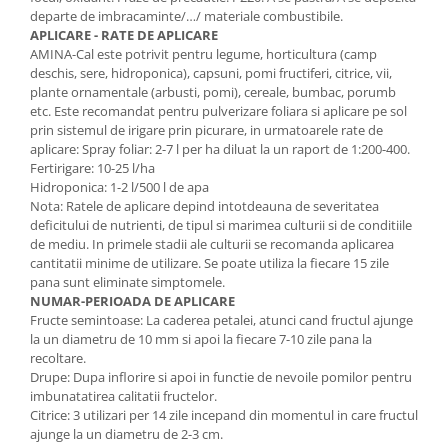
departe de imbracaminte/…/ materiale combustibile.
APLICARE - RATE DE APLICARE
AMINA-Cal este potrivit pentru legume, horticultura (camp
deschis, sere, hidroponica), capsuni, pomi fructiferi, citrice, vii,
plante ornamentale (arbusti, pomi), cereale, bumbac, porumb
etc. Este recomandat pentru pulverizare foliara si aplicare pe sol
prin sistemul de irigare prin picurare, in urmatoarele rate de
aplicare: Spray foliar: 2-7 l per ha diluat la un raport de 1:200-400.
Fertirigare: 10-25 l/ha
Hidroponica: 1-2 l/500 l de apa
Nota: Ratele de aplicare depind intotdeauna de severitatea
deficitului de nutrienti, de tipul si marimea culturii si de conditiile
de mediu. In primele stadii ale culturii se recomanda aplicarea
cantitatii minime de utilizare. Se poate utiliza la fiecare 15 zile
pana sunt eliminate simptomele.
NUMAR-PERIOADA DE APLICARE
Fructe semintoase: La caderea petalei, atunci cand fructul ajunge
la un diametru de 10 mm si apoi la fiecare 7-10 zile pana la
recoltare.
Drupe: Dupa inflorire si apoi in functie de nevoile pomilor pentru
imbunatatirea calitatii fructelor.
Citrice: 3 utilizari per 14 zile incepand din momentul in care fructul
ajunge la un diametru de 2-3 cm.