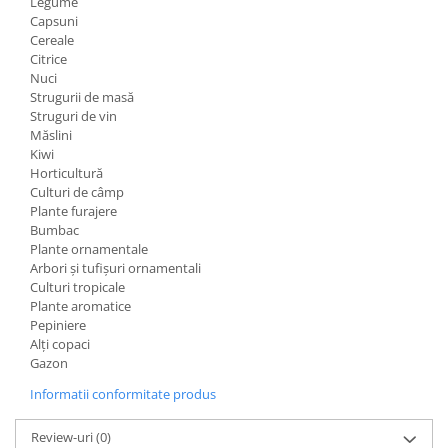
Legume
Capsuni
Cereale
Citrice
Nuci
Strugurii de masă
Struguri de vin
Măslini
Kiwi
Horticultură
Culturi de câmp
Plante furajere
Bumbac
Plante ornamentale
Arbori și tufișuri ornamentali
Culturi tropicale
Plante aromatice
Pepiniere
Alți copaci
Gazon
Informatii conformitate produs
Review-uri
(0)