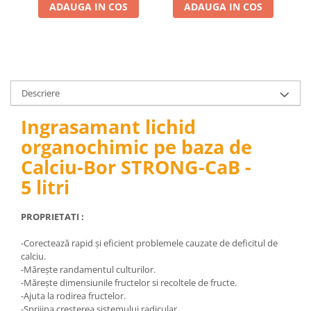
Depozitare si organizare
ADAUGA IN COS
ADAUGA IN COS
Freza de zapada
Echipamente de curatenie
Descriere
Ingrasamant lichid
organochimic pe baza de
Calciu-Bor STRONG-CaB -
5 litri
PROPRIETATI :
-Corectează rapid și eficient problemele cauzate de deficitul de
calciu.
-Mărește randamentul culturilor.
-Mărește dimensiunile fructelor si recoltele de fructe.
-Ajuta la rodirea fructelor.
-Sprijina creșterea sistemului radicular.