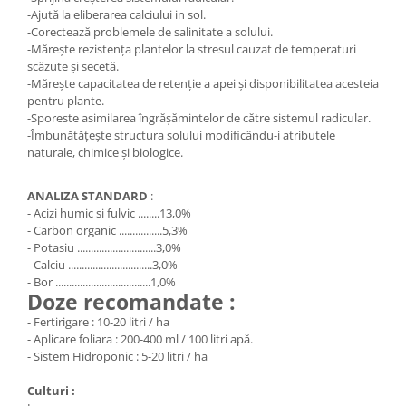
-Ajută la eliberarea calciului in sol.
-Corectează problemele de salinitate a solului.
-Mărește rezistența plantelor la stresul cauzat de temperaturi
scăzute și secetă.
-Mărește capacitatea de retenție a apei și disponibilitatea acesteia
pentru plante.
-Sporeste asimilarea îngrășămintelor de către sistemul radicular.
-Îmbunătățește structura solului modificându-i atributele
naturale, chimice și biologice.
ANALIZA STANDARD
:
- Acizi humic si fulvic ........13,0%
- Carbon organic ................5,3%
- Potasiu .............................3,0%
- Calciu ...............................3,0%
- Bor ...................................1,0%
Doze recomandate :
- Fertirigare : 10-20 litri / ha
- Aplicare foliara : 200-400 ml / 100 litri apă.
- Sistem Hidroponic : 5-20 litri / ha
Culturi :