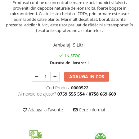
Produsul contine o concentratie mare de acizi humici si fulvici ,
Patrunjel de frunza
Surubelnite pneumatice
proveniti din depozite naturale de leonardita, foarte bogate in
Clesti
micronutrienti. Calciul este chelat cu EDTA, prin urmare este ușor
Seminte de dovlecei
asimilabil de către plante. Mai mult decât atât, borul, datorită
Unelte de taiat
Patrunjel de radacina
prezenței acizilor fulvici, este ușor preluat de rădăcini și transportat în
Pistoale pentru capse si pentru
țesuturile supraterane ale plantelor .
Seminte de broccoli
nituri
Seminte de dovleac
Scule pentru constructii
Ambalaj
:
5 Litri
Scule VDE
Seminte de conopida
IN STOC
Set tubulare
Leustean
Durata de livrare:
1
Biti si duze
Seminte de morcov
Chei hexagonale
ADAUGA IN COS
Marar
Ciocane & dalti
Cod Produs:
0000522
Seminte telina de radacina
Tarozi, filiere si capete de
Ai nevoie de ajutor?
0759 555 554
/
0758 669 669
surubelnita
Semințe de Gulii
Dalti si poansoane cu litere si
Adauga la Favorite
Cere informatii
Seminte de spanac
numere
Seminte Mazare
Pompa de picior
Lanterne si lampi frontale
Fenicul
Echipament de protectie