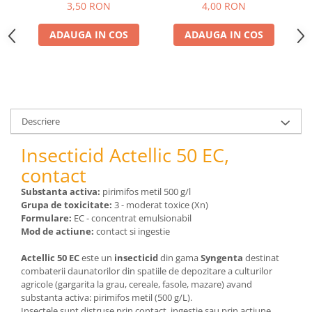
pneumatice
3,50 RON
4,00 RON
Cricuri pneumatice
ADAUGA IN COS
ADAUGA IN COS
Prese Hidraulice
Prese de rulmenti hidraulice
Prese de indoit tevi hidraulice
Echipamente electrice
Benzi izolatoare
Descriere
Role Prelungitoare
Insecticid Actellic 50 EC,
Polizoare unghiulare
contact
Echipamente auto
Substanta activa:
pirimifos metil 500 g/l
Unelte de mana
Grupa de toxicitate:
3 - moderat toxice (Xn)
Scule pneumatice
Formulare:
EC - concentrat emulsionabil
Podele hidraulice & Presa de banc
Mod de actiune:
contact si ingestie
& Truse reparatii caroserie
Actellic 50 EC
este un
insecticid
din gama
Syngenta
destinat
Cabluri si incarcatoare acumulator
combaterii daunatorilor din spatiile de depozitare a culturilor
Echipamente de ridicat
agricole (gargarita la grau, cereale, fasole, mazare) avand
Chinga ancorare
substanta activa: pirimifos metil (500 g/L).
Insectele sunt distruse prin contact, ingestie sau prin actiune