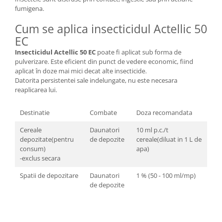
Depozitare si organizare
fumigena.
Freza de zapada
Cum se aplica insecticidul Actellic 50
Echipamente de curatenie
EC
Insecticidul Actellic 50 EC
poate fi aplicat sub forma de
pulverizare. Este eficient din punct de vedere economic, fiind
aplicat în doze mai mici decat alte insecticide.
Datorita persistentei sale indelungate, nu este necesara
reaplicarea lui.
Destinatie
Combate
Doza recomandata
Cereale
Daunatori
10 ml p.c./t
depozitate(pentru
de depozite
cereale(diluat in 1 L de
consum)
apa)
-exclus secara
Spatii de depozitare
Daunatori
1 % (50 - 100 ml/mp)
de depozite