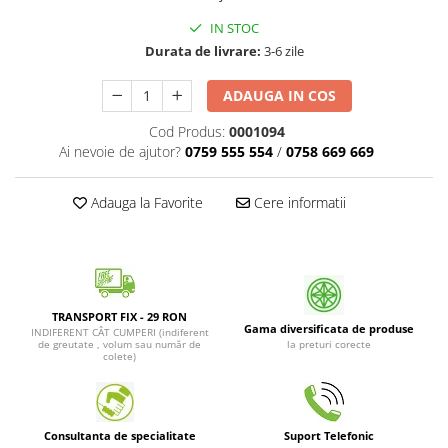
Patrunjel de frunza
Surubelnite pneumatice
IN STOC
Clesti
Seminte de dovlecei
Durata de livrare:
3-6 zile
Unelte de taiat
Patrunjel de radacina
Pistoale pentru capse si pentru
ADAUGA IN COS
Seminte de broccoli
nituri
Cod Produs:
0001094
Seminte de dovleac
Scule pentru constructii
Ai nevoie de ajutor?
0759 555 554
/
0758 669 669
Scule VDE
Seminte de conopida
Set tubulare
Leustean
Adauga la Favorite
Cere informatii
Biti si duze
Seminte de morcov
Chei hexagonale
Marar
Ciocane & dalti
Seminte telina de radacina
Tarozi, filiere si capete de
surubelnita
TRANSPORT FIX - 29 RON
Semințe de Gulii
Gama diversificata de produse
INDIFERENT CÂT CUMPERI (indiferent
Dalti si poansoane cu litere si
de greutate , volum sau număr de
la preturi corecte
Seminte de spanac
colete)
numere
Seminte Mazare
Pompa de picior
Lanterne si lampi frontale
Fenicul
Consultanta de specialitate
Suport Telefonic
Echipament de protectie