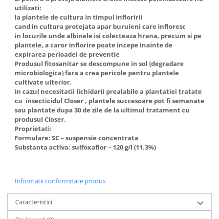
utilizati:
la plantele de cultura in timpul infloririi
cand in cultura protejata apar buruieni care infloresc
in locurile unde albinele isi colecteaza hrana, precum si pe
plantele, a caror inflorire poate incepe inainte de
expirarea perioadei de preventie
Produsul fitosanitar se descompune in sol (degradare
microbiologica) fara a crea pericole pentru plantele
cultivate ulterior.
In cazul necesitatii lichidarii prealabile a plantatiei tratate
cu insecticidul Closer , plantele succesoare pot fi semanate
sau plantate dupa 30 de zile de la ultimul tratament cu
produsul Closer.
Proprietati:
Formulare: SC – suspensie concentrata
Substanta activa: sulfoxaflor – 120 g/l (11.3%)
Informatii conformitate produs
Caracteristici