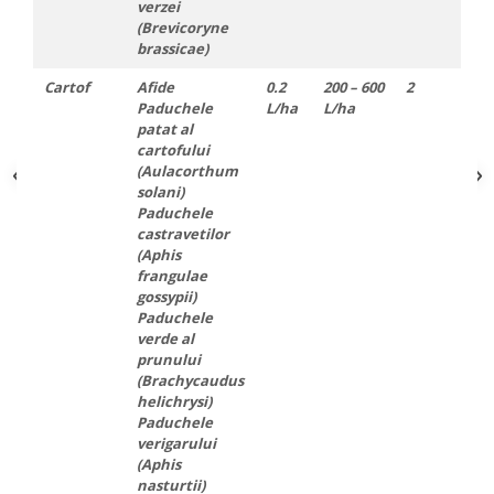
verzei
(Brevicoryne
brassicae)
Cartof
Afide
0.2
200 – 600
2
2
Paduchele
L/ha
L/ha
patat al
cartofului
(Aulacorthum
solani)
Paduchele
castravetilor
(Aphis
frangulae
gossypii)
Paduchele
verde al
prunului
(Brachycaudus
helichrysi)
Paduchele
verigarului
(Aphis
nasturtii)