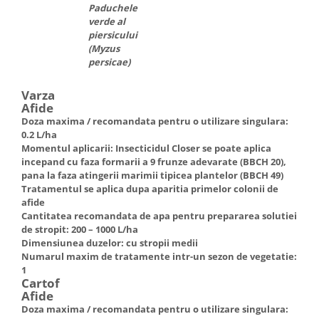
Paduchele
verde al
piersicului
(Myzus
persicae)
Varza
Afide
Doza maxima / recomandata pentru o utilizare singulara:
0.2 L/ha
Momentul aplicarii: Insecticidul Closer se poate aplica
incepand cu faza formarii a 9 frunze adevarate (BBCH 20),
pana la faza atingerii marimii tipicea plantelor (BBCH 49)
Tratamentul se aplica dupa aparitia primelor colonii de
afide
Cantitatea recomandata de apa pentru prepararea solutiei
de stropit: 200 – 1000 L/ha
Dimensiunea duzelor: cu stropii medii
Numarul maxim de tratamente intr-un sezon de vegetatie:
1
Cartof
Afide
Doza maxima / recomandata pentru o utilizare singulara: