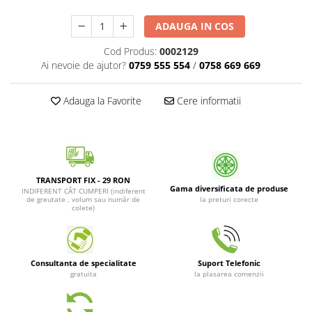
Patrunjel de frunza
Surubelnite pneumatice
ADAUGA IN COS
Clesti
Seminte de dovlecei
Unelte de taiat
Cod Produs:
0002129
Patrunjel de radacina
Ai nevoie de ajutor?
0759 555 554
/
0758 669 669
Pistoale pentru capse si pentru
Seminte de broccoli
nituri
Seminte de dovleac
Scule pentru constructii
Adauga la Favorite
Cere informatii
Scule VDE
Seminte de conopida
Set tubulare
Leustean
Biti si duze
Seminte de morcov
Chei hexagonale
TRANSPORT FIX - 29 RON
Marar
Ciocane & dalti
Gama diversificata de produse
INDIFERENT CÂT CUMPERI (indiferent
de greutate , volum sau număr de
la preturi corecte
Seminte telina de radacina
Tarozi, filiere si capete de
colete)
surubelnita
Semințe de Gulii
Dalti si poansoane cu litere si
Seminte de spanac
numere
Consultanta de specialitate
Suport Telefonic
Seminte Mazare
Pompa de picior
gratuita
la plasarea comenzii
Lanterne si lampi frontale
Fenicul
Echipament de protectie