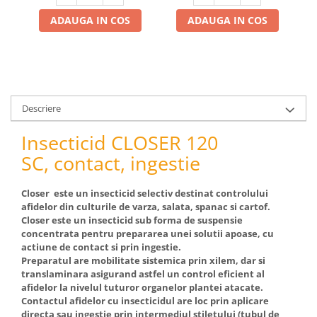
pneumatice
ADAUGA IN COS
ADAUGA IN COS
Cricuri pneumatice
Prese Hidraulice
Prese de rulmenti hidraulice
Prese de indoit tevi hidraulice
Echipamente electrice
Descriere
Benzi izolatoare
Role Prelungitoare
Insecticid CLOSER 120
Polizoare unghiulare
SC, contact, ingestie
Echipamente auto
Closer este un insecticid selectiv destinat controlului
Unelte de mana
afidelor din culturile de varza, salata, spanac si cartof.
Scule pneumatice
Closer este un insecticid sub forma de suspensie
Podele hidraulice & Presa de banc
concentrata pentru prepararea unei solutii apoase, cu
& Truse reparatii caroserie
actiune de contact si prin ingestie.
Preparatul are mobilitate sistemica prin xilem, dar si
Cabluri si incarcatoare acumulator
translaminara asigurand astfel un control eficient al
Echipamente de ridicat
afidelor la nivelul tuturor organelor plantei atacate.
Chinga ancorare
Contactul afidelor cu insecticidul are loc prin aplicare
directa sau ingestie prin intermediul stiletului (tubul de