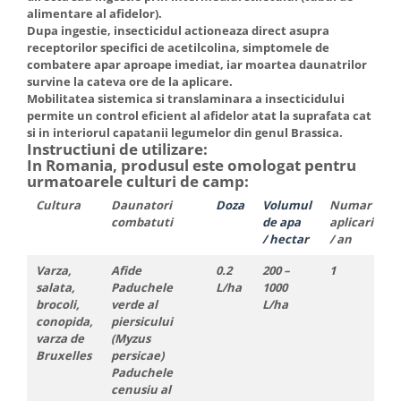
Depozitare si organizare
alimentare al afidelor).
Freza de zapada
Dupa ingestie, insecticidul actioneaza direct asupra
receptorilor specifici de acetilcolina, simptomele de
Echipamente de curatenie
combatere apar aproape imediat, iar moartea daunatrilor
survine la cateva ore de la aplicare.
Mobilitatea sistemica si translaminara a insecticidului
permite un control eficient al afidelor atat la suprafata cat
si in interiorul capatanii legumelor din genul Brassica.
Instructiuni de utilizare:
In Romania, produsul este omologat pentru
urmatoarele culturi de camp:
Cultura
Daunatori
Doza
Volum
ul
Numar
I
combatuti
de apa
aplicari
i
/ hectar
/ an
a
Varza,
Afide
0.2
200 –
1
–
salata,
Paduchele
L/ha
1000
brocoli,
verde al
L/ha
conopida,
piersicului
varza de
(Myzus
Bruxelles
persicae)
Paduchele
cenusiu al