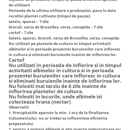
de utilizare
Perioada de la ultima utilizare a produsului, pana la data
recoltei plantei cultivate (timpul de pauza):
salata, spanac – 7 zile
brocoli, varza de Bruxelles, varza, conopida – 7 zile
cartof – 7 zile
Salata, spanac, brocoli, varza de Bruxelles, varza, conopida
Nu utilizati pe plantele de cultura in timpul activitatii
albinelor si in perioada prezentei buruienilor care infloresc
in cultura si eliminati buruienile inainte de inflorirea lor.
Cartof
Nu utilizati in perioada de inflorire si in timpul
activitatii albinelor in cultura si in perioada
prezentei buruienilor care infloresc in cultura
si eliminati buruienile inainte de inflorirea lor.
Nu folositi mai tarziu de 6 zile inainte de
inflorirea plantelor de cultura.
Nu folositi in locurile, unde albinele isi
colecteaza hrana (nectar)
Observatii:
1. Precipitatiile aparute la min. 1 ora de la finalizarea
tratamentului, nu ar trebui sa influenteze eficienta
preparatului.
2. pentru a proteja albinele si alte insecte polenizatoare nu