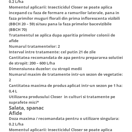
0.2 L/ha
Momentul aplicarii: Insecticidul Closer se poate aplica
incepand cu faza de formare a ramurilor laterale, pana in
faza primilor muguri florali din prima inflorescenta vizibili
(BBCH 20 – 59) si/sau pana la faza primelor bacevizibile
(BBCH 70)
Tratamentul se aplica dupa aparitia primelor colonii de
afide
Numarul tratamentelor: 2
Interval intre tratamente: cel putin 21 de zile
Cantitatea recomandata de apa pentru prepararea solutiei
de stropit: 200 – 600 L/ha
Dimensiunea duzelor: cu stropii medii
Numarul maxim de tratamente intr-un sezon de vegetatie:
2
Cantitatea maxima de produs aplicat intr-un sezon pe 1 ha:
0,4 L
Utilizarea produsului Closer in culturi si tratamente pe
suprafete mici*
Salata, spanac
Afide
Doza maxima / recomandata pentru o utilizare singulara:
0.2 L/ha
Momentul aplicarii: Insecticidul Closer se poate aplica