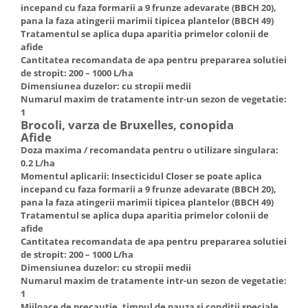
incepand cu faza formarii a 9 frunze adevarate (BBCH 20),
pana la faza atingerii marimii tipicea plantelor (BBCH 49)
Tratamentul se aplica dupa aparitia primelor colonii de
afide
Cantitatea recomandata de apa pentru prepararea solutiei
de stropit: 200 – 1000 L/ha
Dimensiunea duzelor: cu stropii medii
Numarul maxim de tratamente intr-un sezon de vegetatie:
1
Brocoli, varza de Bruxelles, conopida
Afide
Doza maxima / recomandata pentru o utilizare singulara:
0.2 L/ha
Momentul aplicarii: Insecticidul Closer se poate aplica
incepand cu faza formarii a 9 frunze adevarate (BBCH 20),
pana la faza atingerii marimii tipicea plantelor (BBCH 49)
Tratamentul se aplica dupa aparitia primelor colonii de
afide
Cantitatea recomandata de apa pentru prepararea solutiei
de stropit: 200 – 1000 L/ha
Dimensiunea duzelor: cu stropii medii
Numarul maxim de tratamente intr-un sezon de vegetatie:
1
Mijloace de precautie, timpul de pauza si conditii speciale