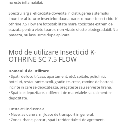
Depozitare si organizare
nu este inflamabila).
Freza de zapada
Spectru larg si eficacitate dovedita in distrugerea sistemului
Echipamente de curatenie
imunitar al tuturor insectelor daunatoare comune. Insecticidul K-
othrine 7.5 Flow are fotostabilitate mare, toxicitate extrem de
scazuta pentru vietuitoarele non-vizate si este biodegradabil. Nu
pateaza, nu lasa urme dupa aplicare.
Mod de utilizare Insecticid K-
OTHRINE SC 7.5 FLOW
Domeniul de utilizare
• Spatii de locuit (casa, apartament, etc), spitale, policlinici,
hoteluri, restaurante, scoli, gradinite, crese, camine de batrani,
incinte in care se depoziteaza, pregateste sau serveste hrana.
• Spati de depozitare, indiferent de materialele sau alimentele
depozitate.
• Instalatii industriale.
• Nave, avioane si mijloace de transport in general.
• Zone urbane, parcuri, spatii rezidentiale si de agrement.