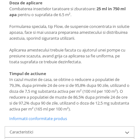
Doza de aplicare
Combaterea insectelor taratoare si zburatoare:
25 ml in 750 ml
apa
pentru o suprafata de 6.5 m².
Formularea speciala, tip Flow, de suspensie concentrata in solutie
apoasa, face si mai usoara prepararea amestecului si distribuirea
acestuia, sporind siguranta utilizarii.
Aplicarea amestecului trebuie facuta cu ajutorul unei pompe cu
presiune scazuta, avand grija ca aplicarea sa fie uniforma, pe
toata suprafata ce trebuie dezinfectata.
Timpul de actiune
In cazul mustei de casa, se obtine o reducere a populatiei de
79,3%, dupa primele 24 de ore si de 95,8% dupa 90 zile, utilizand o
doza de 7,5 mg substanta activa per m² (100 ml per 100 m²). O
reducere a populatiei de muste de 86,5% dupa primele 24 de ore
si de 97,2% dupa 90 de zile, utilizand o doza de 12,5 mg substanta
activa per m² (165 ml per 100 m²).
Informatii conformitate produs
Caracteristici