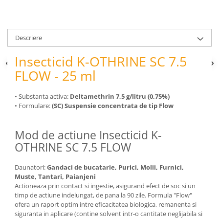
pneumatice
Cricuri pneumatice
Prese Hidraulice
Descriere
Prese de rulmenti hidraulice
Prese de indoit tevi hidraulice
Insecticid K-OTHRINE SC 7.5
Echipamente electrice
FLOW - 25 ml
Benzi izolatoare
Role Prelungitoare
• Substanta activa:
Deltamethrin 7,5 g/litru (0,75%)
• Formulare:
(SC) Suspensie concentrata de tip Flow
Polizoare unghiulare
Echipamente auto
Mod de actiune Insecticid K-
Unelte de mana
OTHRINE SC 7.5 FLOW
Scule pneumatice
Podele hidraulice & Presa de banc
Daunatori:
Gandaci de bucatarie, Purici, Molii, Furnici,
& Truse reparatii caroserie
Muste, Tantari, Paianjeni
Cabluri si incarcatoare acumulator
Actioneaza prin contact si ingestie, asigurand efect de soc si un
timp de actiune indelungat, de pana la 90 zile. Formula "Flow"
Echipamente de ridicat
ofera un raport optim intre eficacitatea biologica, remanenta si
Chinga ancorare
siguranta in aplicare (contine solvent intr-o cantitate neglijabila si