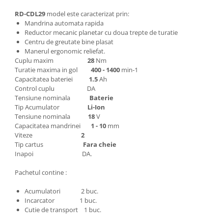
Depozitare si organizare
RD-CDL29
model este caracterizat prin:
Freza de zapada
Mandrina automata rapida
Echipamente de curatenie
Reductor mecanic planetar cu doua trepte de turatie
Centru de greutate bine plasat
Manerul ergonomic reliefat.
Cuplu maxim
28
Nm
Turatie maxima in gol
400 - 1400
min-1
Capacitatea bateriei
1.5
Ah
Control cuplu DA
Tensiune nominala
Baterie
Tip Acumulator
Li-Ion
Tensiune nominala
18
V
Capacitatea mandrinei
1 - 10
mm
Viteze
2
Tip cartus
Fara cheie
Inapoi DA.
Pachetul contine :
Acumulatori 2 buc.
Incarcator 1 buc.
Cutie de transport 1 buc.