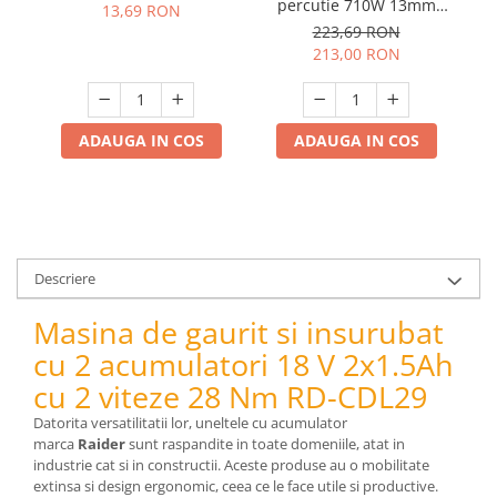
percutie 710W 13mm
pe
pneumatice
13,69 RON
RDI-ID38
223,69 RON
Cricuri pneumatice
213,00 RON
Prese Hidraulice
Prese de rulmenti hidraulice
Prese de indoit tevi hidraulice
ADAUGA IN COS
ADAUGA IN COS
Echipamente electrice
Benzi izolatoare
Role Prelungitoare
Polizoare unghiulare
Echipamente auto
Descriere
Unelte de mana
Masina de gaurit si insurubat
Scule pneumatice
cu 2 acumulatori 18 V 2x1.5Ah
Podele hidraulice & Presa de banc
& Truse reparatii caroserie
cu 2 viteze 28 Nm RD-CDL29
Cabluri si incarcatoare acumulator
Datorita versatilitatii lor, uneltele cu acumulator
Echipamente de ridicat
marca
Raider
sunt raspandite in toate domeniile, atat in
industrie cat si in constructii. Aceste produse au o mobilitate
Chinga ancorare
extinsa si design ergonomic, ceea ce le face utile si productive.