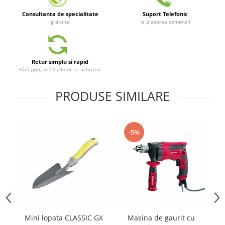
Telina de petiol
Aparat pentru legat plante cu
Consultanta de specialitate
Suport Telefonic
banda si capse
gratuita
la plasarea comenzii
Mandrina
Masini pneumatice si hidraulice
Burghie pneumatice
Retur simplu si rapid
Fără griji, in 14 zile de la achiziție
Chei de impact pneumatice
Polizoare unghiulare pneumatice
PRODUSE SIMILARE
Polizoare drepte
Antrenoare cu crichet pneumatice
Polizoare pneumatice
-5%
Ciocane pneumatice cu dalta
Capsator pneumatic
Freze pneumatice
Pistoale pneumatice
Slefuitoare orbitale pneumatice
Compresoare
Accesorii si consumabile scule
Mini lopata CLASSIC GX
Masina de gaurit cu