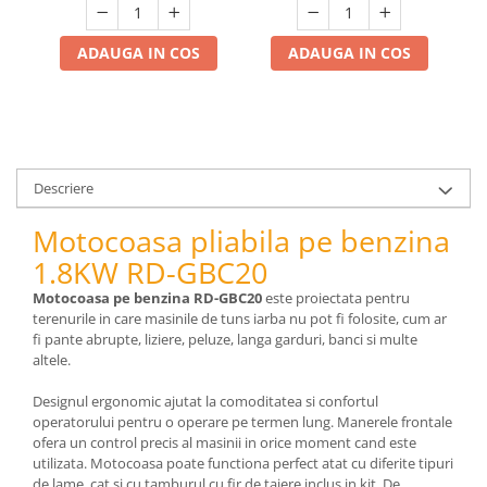
pneumatice
Cricuri pneumatice
ADAUGA IN COS
ADAUGA IN COS
Prese Hidraulice
Prese de rulmenti hidraulice
Prese de indoit tevi hidraulice
Echipamente electrice
Benzi izolatoare
Descriere
Role Prelungitoare
Motocoasa pliabila pe benzina
Polizoare unghiulare
1.8KW RD-GBC20
Echipamente auto
Motocoasa pe benzina RD-GBC20
este proiectata pentru
Unelte de mana
terenurile in care masinile de tuns iarba nu pot fi folosite, cum ar
Scule pneumatice
fi pante abrupte, liziere, peluze, langa garduri, banci si multe
Podele hidraulice & Presa de banc
altele.
& Truse reparatii caroserie
Designul ergonomic ajutat la comoditatea si confortul
Cabluri si incarcatoare acumulator
operatorului pentru o operare pe termen lung. Manerele frontale
Echipamente de ridicat
ofera un control precis al masinii in orice moment cand este
Chinga ancorare
utilizata. Motocoasa poate functiona perfect atat cu diferite tipuri
de lame, cat si cu tamburul cu fir de taiere inclus in kit. De