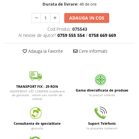
Durata de livrare:
48 de ore
Patrunjel de frunza
Surubelnite pneumatice
Clesti
Seminte de dovlecei
ADAUGA IN COS
Unelte de taiat
Patrunjel de radacina
Cod Produs:
075543
Pistoale pentru capse si pentru
Seminte de broccoli
Ai nevoie de ajutor?
0759 555 554
/
0758 669 669
nituri
Seminte de dovleac
Scule pentru constructii
Adauga la Favorite
Cere informatii
Scule VDE
Seminte de conopida
Set tubulare
Leustean
Biti si duze
Seminte de morcov
Chei hexagonale
Marar
Ciocane & dalti
TRANSPORT FIX - 29 RON
Gama diversificata de produse
Seminte telina de radacina
Tarozi, filiere si capete de
INDIFERENT CÂT CUMPERI (indiferent
de greutate , volum sau număr de
la preturi corecte
surubelnita
colete)
Semințe de Gulii
Dalti si poansoane cu litere si
Seminte de spanac
numere
Seminte Mazare
Pompa de picior
Consultanta de specialitate
Suport Telefonic
Lanterne si lampi frontale
gratuita
la plasarea comenzii
Fenicul
Echipament de protectie