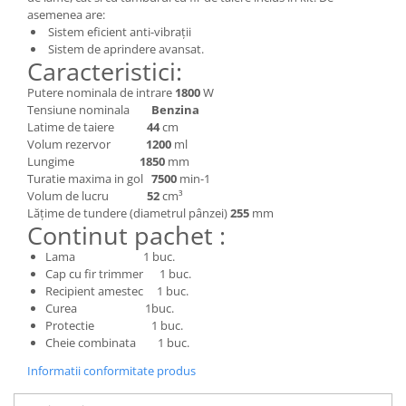
Depozitare si organizare
asemenea are:
Freza de zapada
Sistem eficient anti-vibrații
Sistem de aprindere avansat.
Echipamente de curatenie
Caracteristici:
Putere nominala de intrare
1800
W
Tensiune nominala
Benzina
Latime de taiere
44
cm
Volum rezervor
1200
ml
Lungime
1850
mm
Turatie maxima in gol
7500
min-1
Volum de lucru
52
cm³
Lățime de tundere (diametrul pânzei)
255
mm
Continut pachet :
Lama 1 buc.
Cap cu fir trimmer 1 buc.
Recipient amestec 1 buc.
Curea 1buc.
Protectie 1 buc.
Cheie combinata 1 buc.
Informatii conformitate produs