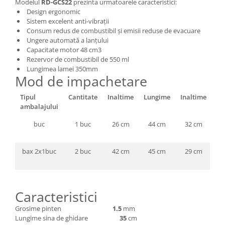
Depozitare si organizare
Modelul
RD-GCS22
prezinta urmatoarele caracteristici:
Design ergonomic
Freza de zapada
Sistem excelent anti-vibrații
Echipamente de curatenie
Consum redus de combustibil și emisii reduse de evacuare
Ungere automată a lanțului
Capacitate motor 48 cm3
Rezervor de combustibil de 550 ml
Lungimea lamei 350mm
Mod de impachetare
Tipul
Cantitate
Inaltime
Lungime
Inaltime
Vo
ambalajului
buc
1 buc
26 cm
44 cm
32 cm
0.
bax 2x1buc
2 buc
42 cm
45 cm
29 cm
0.
Caracteristici
Grosime pinten
1.5
mm
Lungime sina de ghidare
35
cm