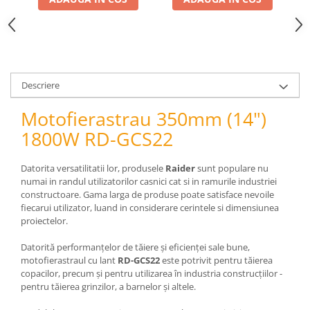
pneumatice
Cricuri pneumatice
Prese Hidraulice
Prese de rulmenti hidraulice
Prese de indoit tevi hidraulice
Descriere
Echipamente electrice
Motofierastrau 350mm (14")
Benzi izolatoare
1800W RD-GCS22
Role Prelungitoare
Polizoare unghiulare
Datorita versatilitatii lor, produsele
Raider
sunt populare nu
Echipamente auto
numai in randul utilizatorilor casnici cat si in ramurile industriei
Unelte de mana
constructoare. Gama larga de produse poate satisface nevoile
fiecarui utilizator, luand in considerare cerintele si dimensiunea
Scule pneumatice
proiectelor.
Podele hidraulice & Presa de banc
& Truse reparatii caroserie
Datorită performanțelor de tăiere și eficienței sale bune,
Cabluri si incarcatoare acumulator
motofierastraul cu lant
RD-GCS22
este potrivit pentru tăierea
copacilor, precum și pentru utilizarea în industria construcțiilor -
Echipamente de ridicat
pentru tăierea grinzilor, a barnelor și altele.
Chinga ancorare