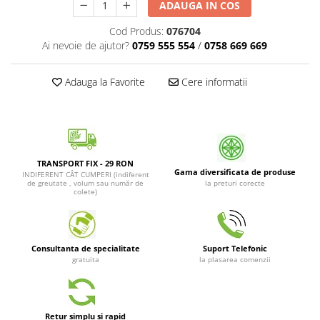
ADAUGA IN COS
Patrunjel de frunza
Surubelnite pneumatice
Clesti
Cod Produs:
076704
Seminte de dovlecei
Ai nevoie de ajutor?
0759 555 554
/
0758 669 669
Unelte de taiat
Patrunjel de radacina
Pistoale pentru capse si pentru
Seminte de broccoli
nituri
Adauga la Favorite
Cere informatii
Seminte de dovleac
Scule pentru constructii
Scule VDE
Seminte de conopida
Set tubulare
Leustean
Biti si duze
TRANSPORT FIX - 29 RON
Seminte de morcov
Gama diversificata de produse
Chei hexagonale
INDIFERENT CÂT CUMPERI (indiferent
de greutate , volum sau număr de
la preturi corecte
Marar
Ciocane & dalti
colete)
Seminte telina de radacina
Tarozi, filiere si capete de
surubelnita
Semințe de Gulii
Dalti si poansoane cu litere si
Consultanta de specialitate
Suport Telefonic
Seminte de spanac
numere
gratuita
la plasarea comenzii
Seminte Mazare
Pompa de picior
Lanterne si lampi frontale
Fenicul
Echipament de protectie
Retur simplu si rapid