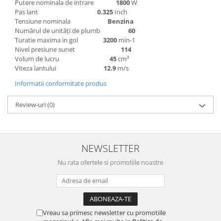
Putere nominala de intrare
1800
W
Pas lant
0.325
Inch
Tensiune nominala
Benzina
Numărul de unități de plumb
60
Turatie maxima in gol
3200
min-1
Nivel presiune sunet
114
Volum de lucru
45
cm³
Viteza lantului
12.9
m/s
Informatii conformitate produs
Review-uri
(0)
NEWSLETTER
Nu rata ofertele si promotiile noastre
Vreau sa primesc newsletter cu promotiile