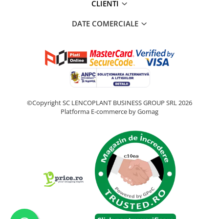
Telina de petiol
CLIENTI
Aparat pentru legat plante cu
banda si capse
DATE COMERCIALE
Mandrina
Masini pneumatice si hidraulice
Burghie pneumatice
Chei de impact pneumatice
Polizoare unghiulare pneumatice
Polizoare drepte
©Copyright SC LENCOPLANT BUSINESS GROUP SRL 2026
Antrenoare cu crichet pneumatice
Platforma E-commerce by Gomag
Polizoare pneumatice
Ciocane pneumatice cu dalta
Capsator pneumatic
Freze pneumatice
Pistoale pneumatice
Slefuitoare orbitale pneumatice
Compresoare
Accesorii si consumabile scule