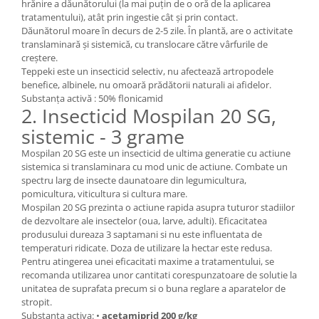
Depozitare si organizare
hrănire a dăunătorului (la mai puțin de o oră de la aplicarea
tratamentului), atât prin ingestie cât și prin contact.
Freza de zapada
Dăunătorul moare în decurs de 2-5 zile. În plantă, are o activitate
Echipamente de curatenie
translaminară și sistemică, cu translocare către vârfurile de
creștere.
Teppeki este un insecticid selectiv, nu afectează artropodele
benefice, albinele, nu omoară prădătorii naturali ai afidelor.
Substanța activă : 50% flonicamid
2. Insecticid Mospilan 20 SG,
sistemic - 3 grame
Mospilan 20 SG este un insecticid de ultima generatie cu actiune
sistemica si translaminara cu mod unic de actiune. Combate un
spectru larg de insecte daunatoare din legumicultura,
pomicultura, viticultura si cultura mare.
Mospilan 20 SG prezinta o actiune rapida asupra tuturor stadiilor
de dezvoltare ale insectelor (oua, larve, adulti). Eficacitatea
produsului dureaza 3 saptamani si nu este influentata de
temperaturi ridicate. Doza de utilizare la hectar este redusa.
Pentru atingerea unei eficacitati maxime a tratamentului, se
recomanda utilizarea unor cantitati corespunzatoare de solutie la
unitatea de suprafata precum si o buna reglare a aparatelor de
stropit.
Substanta activa: •
acetamiprid 200 g/kg