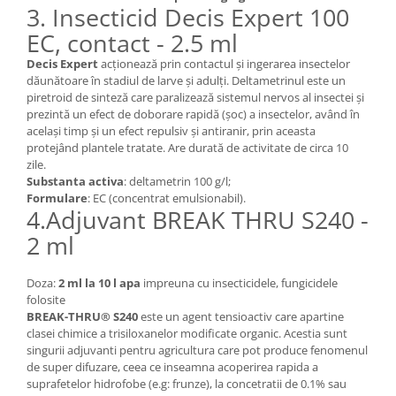
3. Insecticid Decis Expert 100
EC, contact - 2.5 ml
Decis Expert
acționează prin contactul și ingerarea insectelor
dăunătoare în stadiul de larve și adulți. Deltametrinul este un
piretroid de sinteză care paralizează sistemul nervos al insectei și
prezintă un efect de doborare rapidă (șoc) a insectelor, având în
același timp și un efect repulsiv și antiranir, prin aceasta
protejând plantele tratate. Are durată de activitate de circa 10
zile.
Substanta activa
: deltametrin 100 g/l;
Formulare
: EC (concentrat emulsionabil).
4.Adjuvant BREAK THRU S240 -
2 ml
Doza:
2 ml la 10 l apa
impreuna cu insecticidele, fungicidele
folosite
BREAK-THRU® S240
este un agent tensioactiv care apartine
clasei chimice a trisiloxanelor modificate organic. Acestia sunt
singurii adjuvanti pentru agricultura care pot produce fenomenul
de super difuzare, ceea ce inseamna acoperirea rapida a
suprafetelor hidrofobe (e.g: frunze), la concetratii de 0.1% sau