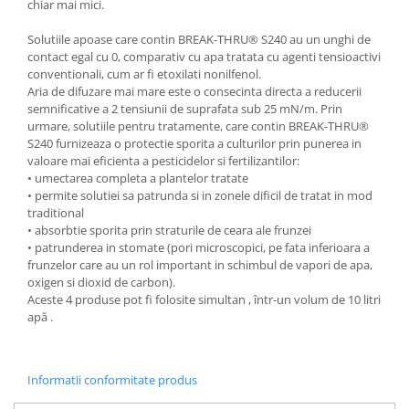
chiar mai mici.
Solutiile apoase care contin BREAK-THRU® S240 au un unghi de
contact egal cu 0, comparativ cu apa tratata cu agenti tensioactivi
conventionali, cum ar fi etoxilati nonilfenol.
Aria de difuzare mai mare este o consecinta directa a reducerii
semnificative a 2 tensiunii de suprafata sub 25 mN/m. Prin
urmare, solutiile pentru tratamente, care contin BREAK-THRU®
S240 furnizeaza o protectie sporita a culturilor prin punerea in
valoare mai eficienta a pesticidelor si fertilizantilor:
• umectarea completa a plantelor tratate
• permite solutiei sa patrunda si in zonele dificil de tratat in mod
traditional
• absorbtie sporita prin straturile de ceara ale frunzei
• patrunderea in stomate (pori microscopici, pe fata inferioara a
frunzelor care au un rol important in schimbul de vapori de apa,
oxigen si dioxid de carbon).
Aceste 4 produse pot fi folosite simultan , într-un volum de 10 litri
apă .
Informatii conformitate produs