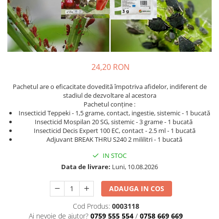
Seminte de varza
Generator cu aer cald
Pachete tehnologice
Ata de legat si palisat
Pentru radacina
Aeroterma
Seminte de vinete
Agricultura ecologica
Regulatori naturali de crestere
Accesorii solar
Ventilatoare
Seminte de pepeni verzi
Capcana cu feromoni Tuta Absoluta
Biofertilizatori
Scule electrice
Capcane
Seminte de pepeni galbeni
Solutii microbiene pentru radacini
Masini de gaurit si insurubat
24,20 RON
Portaltoi
Solutii microbiene pentru frunze
Masini de slefuit
Stimulatori de crestere
Seminte de ceapa
Masini de taiat
Pachetul are o eficacitate dovedită împotriva afidelor, indiferent de
Amendamente de sol
stadiul de dezvoltare al acestora
Seminte de salata
Sudura si lipire
Pachetul conține :
Echipamente de curatare
Activatori de sol
Seminte de porumb zaharat
Insecticid Teppeki - 1,5 grame, contact, ingestie, sistemic - 1 bucată
Insecticid Mospilan 20 SG, sistemic - 3 grame - 1 bucată
Echipament de constructii
Ameliatori de sol pe baza de acid
Seminte de sfecla rosie
Insecticid Decis Expert 100 EC, contact - 2.5 ml - 1 bucată
humic
Pistoale de lipit cu silicon
Adjuvant BREAK THRU S240 2 mililitri - 1 bucată
Fasole
Micronutrienti
Pistoale de lipit
IN STOC
Fasole pitica
Arzatoare electrice
Data de livrare:
Luni, 10.08.2026
Fasole urcătoare
Polizoare unghiulare
Fasole oloaga
Unelte de mana
ADAUGA IN COS
Seminte de ridichii
Tubulare si accesorii
Cod Produs:
0003118
Praz
Chei
Ai nevoie de ajutor?
0759 555 554
/
0758 669 669