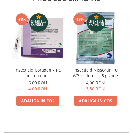
Telina de petiol
Aparat pentru legat plante cu
banda si capse
Mandrina
-33%
-13%
Masini pneumatice si hidraulice
Burghie pneumatice
Chei de impact pneumatice
Polizoare unghiulare pneumatice
Polizoare drepte
Antrenoare cu crichet pneumatice
Insecticid Coragen - 1.5
Insecticid Nissorun 10
I
Polizoare pneumatice
ml, contact
WP, sistemic - 5 grame
S
Ciocane pneumatice cu dalta
6,00 RON
4,00 RON
4,00 RON
3,50 RON
Capsator pneumatic
Freze pneumatice
ADAUGA IN COS
ADAUGA IN COS
Pistoale pneumatice
Slefuitoare orbitale pneumatice
Compresoare
Accesorii si consumabile scule