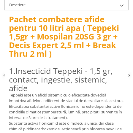
pneumatice
Descriere
Cricuri pneumatice
Pachet combatere afide
Prese Hidraulice
Prese de rulmenti hidraulice
pentru 10 litri apa ( Teppeki
Prese de indoit tevi hidraulice
1,5gr + Mospilan 20SG 3 gr +
Echipamente electrice
Decis Expert 2,5 ml + Break
Benzi izolatoare
Thru 2 ml )
Role Prelungitoare
Polizoare unghiulare
1.Insecticid Teppeki - 1,5 gr,
Echipamente auto
contact, ingestie, sistemic,
Unelte de mana
afide
Scule pneumatice
Teppeki este un aficid sistemic cu o eficacitate dovedită
Podele hidraulice & Presa de banc
împotriva afidelor, indiferent de stadiul de dezvoltare al acestora.
& Truse reparatii caroserie
Eficacitatea substanței active flonicamid nu este dependentă de
Cabluri si incarcatoare acumulator
condițiile climatice (temperatură, lumină, precipitații survenite în
interval de 3 ore de la tratament).
Echipamente de ridicat
Substanța activă flonicamid este o moleculă unică, din clasa
Chinga ancorare
chimică piridinecarboxamide. Acționează prin blocarea nevoii de