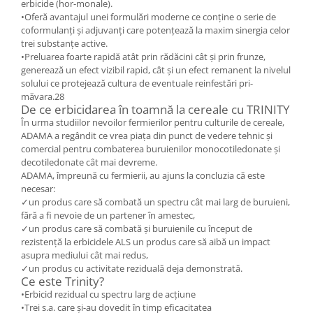
Depozitare si organizare
erbicide (hor-monale).
•Oferă avantajul unei formulări moderne ce conține o serie de
Freza de zapada
coformulanți și adjuvanți care potențează la maxim sinergia celor
Echipamente de curatenie
trei substanțe active.
•Preluarea foarte rapidă atât prin rădăcini cât și prin frunze,
generează un efect vizibil rapid, cât și un efect remanent la nivelul
solului ce protejează cultura de eventuale reinfestări pri-
măvara.28
De ce erbicidarea în toamnă la cereale cu TRINITY
În urma studiilor nevoilor fermierilor pentru culturile de cereale,
ADAMA a regândit ce vrea piața din punct de vedere tehnic și
comercial pentru combaterea buruienilor monocotiledonate și
decotiledonate cât mai devreme.
ADAMA, împreună cu fermierii, au ajuns la concluzia că este
necesar:
✓un produs care să combată un spectru cât mai larg de buruieni,
fără a fi nevoie de un partener în amestec,
✓un produs care să combată și buruienile cu început de
rezistență la erbicidele ALS un produs care să aibă un impact
asupra mediului cât mai redus,
✓un produs cu activitate reziduală deja demonstrată.
Ce este Trinity?
•Erbicid rezidual cu spectru larg de acțiune
•Trei s.a. care și-au dovedit în timp eficacitatea