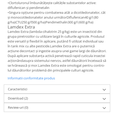
•Clortoluronul îmbunătățește calitățile substantelor active:
diflufenican și pendimetalin
•Singura opțiune pentru combaterea atât a dicotiledonatelor, cât
și monocotiledonatelor anului următorDiflufenican40 g/l (80
g/ha)CTU250 g/l500 g/ha)Pendimethalin300 g/l (600 g/ha)
Lamdex Extra
Lamdex Extra (lambda-cihalotrin 25 g/kg) este un insecticid din
grupa piretroizilor cu utilizare largă în culturile agricole. Produsul
este versatil și flexibil în aplicare, putând fi utilizat individual sau
în tank mix cu alte pesticide.Lamdex Extra are o puternică
acțiune decontact și ingestie asupra unei game largi de dăunători.
După aplicare substanța activă penetrează rapid cuticula insectei
acționândasupra sistemului nervos, astfel dăunătorii încetează să
se hrănească și mor.Lamdex Extra este omologat pentru contro-
lul dăunătorilor problemă din principalele culturi agricole.
Informatii conformitate produs
Caracteristici
Download (2)
Review-uri
(0)