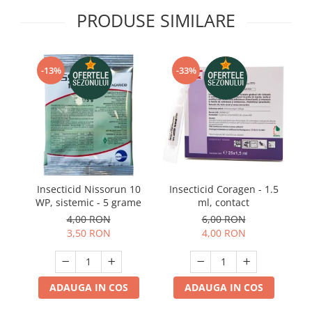
Telina de petiol
Aparat pentru legat plante cu
PRODUSE SIMILARE
banda si capse
Mandrina
Masini pneumatice si hidraulice
-13%
-33%
Burghie pneumatice
Chei de impact pneumatice
Polizoare unghiulare pneumatice
Polizoare drepte
Antrenoare cu crichet pneumatice
Polizoare pneumatice
Insecticid Nissorun 10
Insecticid Coragen - 1.5
I
Ciocane pneumatice cu dalta
WP, sistemic - 5 grame
ml, contact
S
Capsator pneumatic
4,00 RON
6,00 RON
Freze pneumatice
3,50 RON
4,00 RON
Pistoale pneumatice
Slefuitoare orbitale pneumatice
Compresoare
ADAUGA IN COS
ADAUGA IN COS
Accesorii si consumabile scule