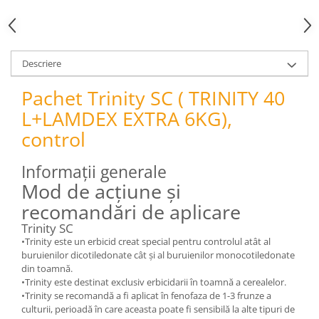
pneumatice
Cricuri pneumatice
Prese Hidraulice
Prese de rulmenti hidraulice
Descriere
Prese de indoit tevi hidraulice
Pachet Trinity SC ( TRINITY 40
Echipamente electrice
L+LAMDEX EXTRA 6KG),
Benzi izolatoare
control
Role Prelungitoare
Polizoare unghiulare
Informații generale
Echipamente auto
Mod de acțiune și
Unelte de mana
recomandări de aplicare
Scule pneumatice
Trinity SC
Podele hidraulice & Presa de banc
•Trinity este un erbicid creat special pentru controlul atât al
& Truse reparatii caroserie
buruienilor dicotiledonate cât și al buruienilor monocotiledonate
Cabluri si incarcatoare acumulator
din toamnă.
•Trinity este destinat exclusiv erbicidarii în toamnă a cerealelor.
Echipamente de ridicat
•Trinity se recomandă a fi aplicat în fenofaza de 1-3 frunze a
Chinga ancorare
culturii, perioadă în care aceasta poate fi sensibilă la alte tipuri de