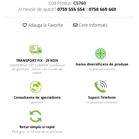
Cod Produs:
C5760
Patrunjel de frunza
Surubelnite pneumatice
Ai nevoie de ajutor?
0759 555 554
/
0758 669 669
Clesti
Seminte de dovlecei
Unelte de taiat
Patrunjel de radacina
Adauga la Favorite
Cere informatii
Pistoale pentru capse si pentru
Seminte de broccoli
nituri
Seminte de dovleac
Scule pentru constructii
Scule VDE
Seminte de conopida
Set tubulare
TRANSPORT FIX - 29 RON
Leustean
Gama diversificata de produse
INDIFERENT CÂT CUMPERI (indiferent
Biti si duze
de greutate , volum sau număr de
la preturi corecte
Seminte de morcov
colete)
Chei hexagonale
Marar
Ciocane & dalti
Seminte telina de radacina
Tarozi, filiere si capete de
Consultanta de specialitate
Suport Telefonic
surubelnita
Semințe de Gulii
gratuita
la plasarea comenzii
Dalti si poansoane cu litere si
Seminte de spanac
numere
Seminte Mazare
Pompa de picior
Retur simplu si rapid
Lanterne si lampi frontale
Fenicul
Fără griji, in 14 zile de la achiziție
Echipament de protectie