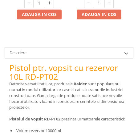
pneumatice
Cricuri pneumatice
ADAUGA IN COS
ADAUGA IN COS
Prese Hidraulice
Prese de rulmenti hidraulice
Prese de indoit tevi hidraulice
Echipamente electrice
Benzi izolatoare
Descriere
Role Prelungitoare
Pistol ptr. vopsit cu rezervor
Polizoare unghiulare
10L RD-PT02
Echipamente auto
Datorita versatilitatii lor, produsele
Raider
sunt populare nu
Unelte de mana
numai in randul utilizatorilor casnici cat si in ramurile industriei
Scule pneumatice
constructoare. Gama larga de produse poate satisface nevoile
Podele hidraulice & Presa de banc
fiecarui utilizator, luand in considerare cerintele si dimensiunea
& Truse reparatii caroserie
proiectelor.
Cabluri si incarcatoare acumulator
Pistolul de vopsit RD-PT02
prezinta urmatoarele caracteristici:
Echipamente de ridicat
Volum rezervor 10000ml
Chinga ancorare