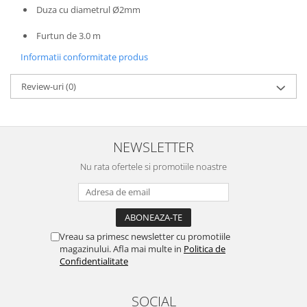
Depozitare si organizare
Duza cu diametrul Ø2mm
Freza de zapada
Furtun de 3.0 m
Echipamente de curatenie
Informatii conformitate produs
Review-uri
(0)
NEWSLETTER
Nu rata ofertele si promotiile noastre
Vreau sa primesc newsletter cu promotiile
magazinului. Afla mai multe in
Politica de
Confidentialitate
SOCIAL