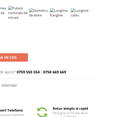
A IN COS
de ajutor?
0759 555 554
/
0758 669 669
informatii
Retur simplu si rapid
port Telefonic
Fără griji, in 14 zile de la
plasarea comenzii
achiziție