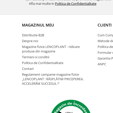
Depozitare si organizare
Afla mai multe in
Politica de Confidentialitate
Freza de zapada
Echipamente de curatenie
MAGAZINUL MEU
CLIENTI
Distributie B2B
Cum Cum
Despre noi
Metode de
Magazine fizice LENCOPLANT - ridicare
Politica d
produse din magazine
Formular 
Termeni si conditii
Garantia 
Politica de Confidentialitate
ANPC
Contact
Regulament campanie magazine fizice
„LENCOPLANT : RĂSPLĂTIM PRICEPEREA,
ACCELERĂM SUCCESUL !”