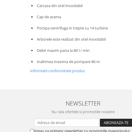
pneumatice
Carcasa din otel inoxidabil
Cricuri pneumatice
Cap de arama
Prese Hidraulice
Prese de rulmenti hidraulice
Pompa centrifuga in trepte cu 14 turbine
Prese de indoit tevi hidraulice
Arborele este realizat din otel inoxidabil
Echipamente electrice
Benzi izolatoare
Debit maxim pana la 80 l / min
Role Prelungitoare
inaltimea maxima de pompare 86 m
Polizoare unghiulare
Informatii conformitate produs
Echipamente auto
Unelte de mana
Scule pneumatice
Podele hidraulice & Presa de banc
NEWSLETTER
& Truse reparatii caroserie
Cabluri si incarcatoare acumulator
Nu rata ofertele si promotiile noastre
Echipamente de ridicat
Chinga ancorare
Vreau sa primesc newsletter cu promotiile magazinului.