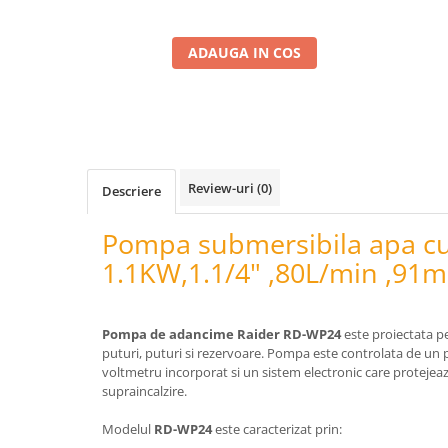
Telina de petiol
Aparat pentru legat plante cu
banda si capse
ADAUGA IN COS
Mandrina
Masini pneumatice si hidraulice
Burghie pneumatice
Chei de impact pneumatice
Polizoare unghiulare pneumatice
Review-uri
(0)
Descriere
Polizoare drepte
Antrenoare cu crichet pneumatice
Pompa submersibila apa c
Polizoare pneumatice
1.1KW,1.1/4" ,80L/min ,91
Ciocane pneumatice cu dalta
Capsator pneumatic
Freze pneumatice
Pompa de adancime Raider RD-WP24
este proiectata 
puturi, puturi si rezervoare. Pompa este controlata de un 
Pistoale pneumatice
voltmetru incorporat si un sistem electronic care protejeaz
Slefuitoare orbitale pneumatice
supraincalzire.
Compresoare
Modelul
RD-WP24
este caracterizat prin:
Accesorii si consumabile scule