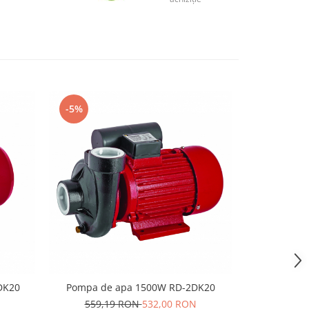
-5%
-5%
DK20
Pompa de apa 1500W RD-2DK20
Pompa sub
750W 1" 3
559,19 RON
532,00 RON