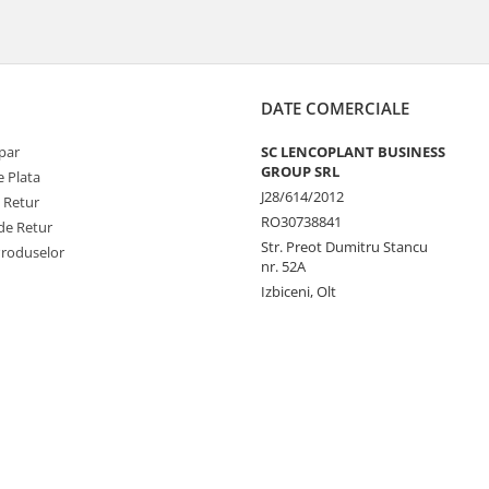
DATE COMERCIALE
par
SC LENCOPLANT BUSINESS
GROUP SRL
 Plata
J28/614/2012
e Retur
RO30738841
de Retur
Str. Preot Dumitru Stancu
Produselor
nr. 52A
Izbiceni, Olt