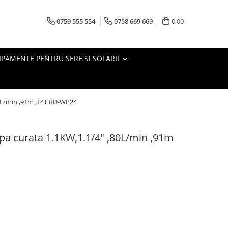
0759 555 554
0758 669 669
0,00
IPAMENTE PENTRU SERE SI SOLARII
0L/min ,91m ,14T RD-WP24
a curata 1.1KW,1.1/4" ,80L/min ,91m