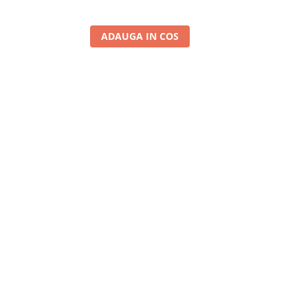
299,
ADAUGA IN COS
A