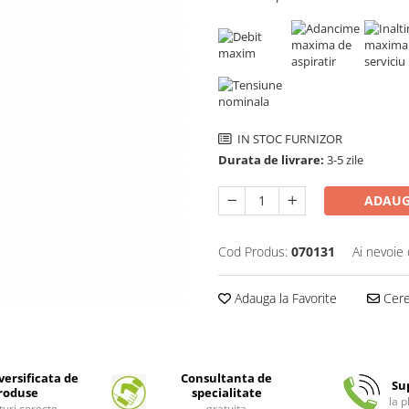
IN STOC FURNIZOR
Durata de livrare:
3-5 zile
ADAUG
Cod Produs:
070131
Ai nevoie 
Adauga la Favorite
Cere 
ersificata de
Consultanta de
Su
roduse
specialitate
la 
turi corecte
gratuita