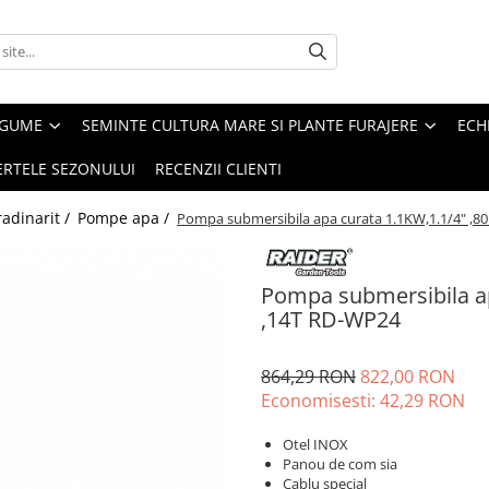
EGUME
SEMINTE CULTURA MARE SI PLANTE FURAJERE
ECH
ERTELE SEZONULUI
RECENZII CLIENTI
adinarit /
Pompe apa /
Pompa submersibila apa curata 1.1KW,1.1/4" ,8
Pompa submersibila ap
,14T RD-WP24
864,29 RON
822,00 RON
Economisesti:
42,29
RON
Otel INOX
Panou de com sia
Cablu special