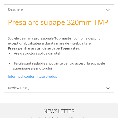
pneumatice
Cricuri pneumatice
Descriere
Prese Hidraulice
Presa arc supape 320mm TMP
Prese de rulmenti hidraulice
Prese de indoit tevi hidraulice
Echipamente electrice
Sculele de mână profesionale
Topmaster
combină designul
excepțional, calitatea și durata mare de intrebuintare.
Benzi izolatoare
Presa pentru arcuri de supape Topmaster:
Role Prelungitoare
Are o structură solida din oțel
Polizoare unghiulare
Falcile sunt reglabile și potrivite pentru accesul la supapele
Echipamente auto
superioare ale motorului
Unelte de mana
Informatii conformitate produs
Scule pneumatice
Podele hidraulice & Presa de banc
Review-uri
(0)
& Truse reparatii caroserie
Cabluri si incarcatoare acumulator
Echipamente de ridicat
NEWSLETTER
Chinga ancorare