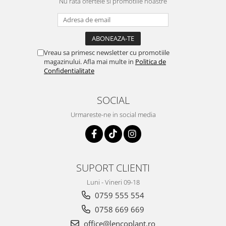
Nu rata ofertele si promotiile noastre
Depozitare si organizare
Freza de zapada
Echipamente de curatenie
Vreau sa primesc newsletter cu promotiile
magazinului. Afla mai multe in
Politica de
Confidentialitate
SOCIAL
Urmareste-ne in social media
SUPORT CLIENTI
Luni - Vineri 09-18
0759 555 554
0758 669 669
office@lencoplant.ro