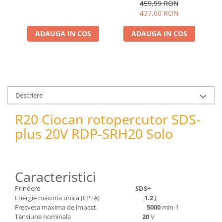
RD-HD47
vi
pneumatice
459,99 RON
437,00 RON
Cricuri pneumatice
Prese Hidraulice
ADAUGA IN COS
ADAUGA IN COS
Prese de rulmenti hidraulice
Prese de indoit tevi hidraulice
Echipamente electrice
Benzi izolatoare
Role Prelungitoare
Descriere
Polizoare unghiulare
R20 Ciocan rotopercutor SDS-
Echipamente auto
plus 20V RDP-SRH20 Solo
Unelte de mana
Scule pneumatice
Podele hidraulice & Presa de banc
& Truse reparatii caroserie
Caracteristici
Cabluri si incarcatoare acumulator
Prindere
SDS+
Echipamente de ridicat
Energie maxima unica (EPTA)
1.2
J
Frecveta maxima de impact
5000
min-1
Chinga ancorare
Tensiune nominala
20
V