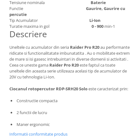
Depozitare si organizare
Tensiune nominala
Baterie
Functie
Gaurire, Gaurire cu
Freza de zapada
percutie
Echipamente de curatenie
Tip Acumulator
Li-Ion
Turatie maxima in gol
0 - 900
min-1
Descriere
Uneltele cu acumulator din seria
Raider Pro R20
au performante
ridicate si functionalitatate imbunatatita . Au o mobilitate extrem
de mare si isi gasesc intrebuintari in diverse domenii si activitati .
Ceea ce uneste gama
Raider Pro R20
este faptul ca toate
uneltele din aceasta serie utilizeaza acelasi tip de acumulator de
20V cu tehnologia Li-Ion.
Ciocanul rotopercutor RDP-SRH20 Solo
este caracterizat prin:
Constructie compacta
2 functii de lucru
Maner ergonomic
Informatii conformitate produs