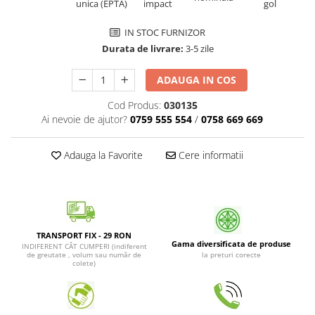
Patrunjel de frunza
Surubelnite pneumatice
Clesti
Seminte de dovlecei
IN STOC FURNIZOR
Unelte de taiat
Durata de livrare:
3-5 zile
Patrunjel de radacina
Pistoale pentru capse si pentru
Seminte de broccoli
ADAUGA IN COS
nituri
Seminte de dovleac
Scule pentru constructii
Cod Produs:
030135
Scule VDE
Seminte de conopida
Ai nevoie de ajutor?
0759 555 554
/
0758 669 669
Set tubulare
Leustean
Biti si duze
Adauga la Favorite
Cere informatii
Seminte de morcov
Chei hexagonale
Marar
Ciocane & dalti
Seminte telina de radacina
Tarozi, filiere si capete de
surubelnita
Semințe de Gulii
TRANSPORT FIX - 29 RON
Dalti si poansoane cu litere si
Gama diversificata de produse
INDIFERENT CÂT CUMPERI (indiferent
Seminte de spanac
numere
de greutate , volum sau număr de
la preturi corecte
colete)
Seminte Mazare
Pompa de picior
Lanterne si lampi frontale
Fenicul
Echipament de protectie