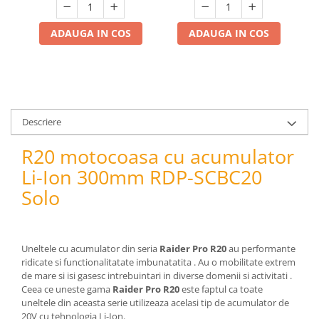
pneumatice
Cricuri pneumatice
ADAUGA IN COS
ADAUGA IN COS
Prese Hidraulice
Prese de rulmenti hidraulice
Prese de indoit tevi hidraulice
Echipamente electrice
Benzi izolatoare
Descriere
Role Prelungitoare
R20 motocoasa cu acumulator
Polizoare unghiulare
Li-Ion 300mm RDP-SCBC20
Echipamente auto
Solo
Unelte de mana
Scule pneumatice
Podele hidraulice & Presa de banc
& Truse reparatii caroserie
Uneltele cu acumulator din seria
Raider Pro R20
au performante
ridicate si functionalitatate imbunatatita . Au o mobilitate extrem
Cabluri si incarcatoare acumulator
de mare si isi gasesc intrebuintari in diverse domenii si activitati .
Echipamente de ridicat
Ceea ce uneste gama
Raider Pro R20
este faptul ca toate
Chinga ancorare
uneltele din aceasta serie utilizeaza acelasi tip de acumulator de
20V cu tehnologia Li-Ion.