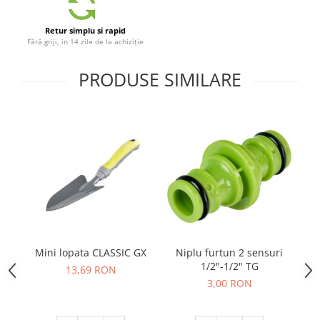
Telina de petiol
Aparat pentru legat plante cu
banda si capse
Retur simplu si rapid
Fără griji, in 14 zile de la achiziție
Mandrina
Masini pneumatice si hidraulice
PRODUSE SIMILARE
Burghie pneumatice
Chei de impact pneumatice
Polizoare unghiulare pneumatice
Polizoare drepte
Antrenoare cu crichet pneumatice
Polizoare pneumatice
Ciocane pneumatice cu dalta
Capsator pneumatic
Freze pneumatice
Mini lopata CLASSIC GX
Niplu furtun 2 sensuri
Pistoale pneumatice
1/2"-1/2" TG
13,69 RON
Slefuitoare orbitale pneumatice
3,00 RON
Compresoare
Accesorii si consumabile scule