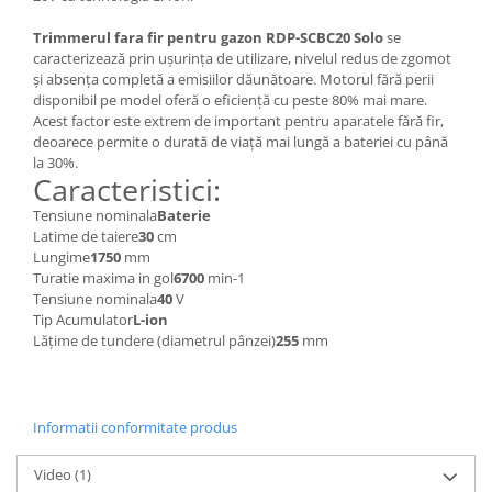
Depozitare si organizare
Freza de zapada
Trimmerul fara fir pentru gazon RDP-SCBC20 Solo
se
caracterizează prin ușurința de utilizare, nivelul redus de zgomot
Echipamente de curatenie
și absența completă a emisiilor dăunătoare. Motorul fără perii
disponibil pe model oferă o eficiență cu peste 80% mai mare.
Acest factor este extrem de important pentru aparatele fără fir,
deoarece permite o durată de viață mai lungă a bateriei cu până
la 30%.
Caracteristici:
Tensiune nominala
Baterie
Latime de taiere
30
cm
Lungime
1750
mm
Turatie maxima in gol
6700
min-1
Tensiune nominala
40
V
Tip Acumulator
L-ion
Lățime de tundere (diametrul pânzei)
255
mm
Informatii conformitate produs
Video
(1)