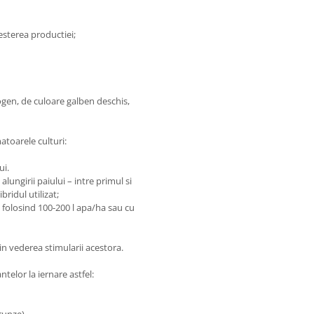
sterea productiei;
gen, de culoare galben deschis,
toarele culturi:
ui.
lungirii paiului – intre primul si
bridul utilizat;
folosind 100-200 l apa/ha sau cu
 in vederea stimularii acestora.
telor la iernare astfel:
runze)