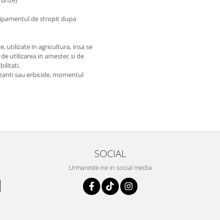
echipamentul de stropit dupa
utilizate in agricultura, insa se
de utilizarea in amestec si de
litati.
izanti sau erbicide, momentul
SOCIAL
Urmareste-ne in social media