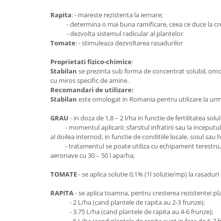
Telina de petiol
Aparat pentru legat plante cu
Rapita
: - mareste rezistenta la iernare;
banda si capse
- determina o mai buna ramificare, ceea ce duce la cre
Mandrina
- dezvolta sistemul radicular al plantelor.
Tomate
: - stimuleaza dezvoltarea rasadurilor
Masini pneumatice si hidraulice
Burghie pneumatice
Proprietati fizico-chimice
:
Stabilan
se prezinta sub forma de concentrat solubil, omo
Chei de impact pneumatice
cu miros specific de amine.
Polizoare unghiulare pneumatice
Recomandari de utilizare:
Polizoare drepte
Stabilan
este omologat in Romania pentru utilizare la urma
Antrenoare cu crichet pneumatice
GRAU
- in doza de 1,8 – 2 l/ha in functie de fertilitatea solul
Polizoare pneumatice
- momentul aplicarii: sfarsitul infratirii sau la inceputul a
al doilea internod, in functie de conditiile locale, soiul sau hi
Ciocane pneumatice cu dalta
- tratamentul se poate utiliza cu echipament terestru, 
Capsator pneumatic
aeronave cu 30 – 50 l apa/ha;
Freze pneumatice
TOMATE
- se aplica solutie 0,1% (1l solutie/mp) la rasaduri
Pistoale pneumatice
Slefuitoare orbitale pneumatice
RAPITA
- se aplica toamna, pentru cresterea rezistentei plan
Compresoare
- 2 L/ha (cand plantele de rapita au 2-3 frunze);
- 3.75 L/ha (cand plantele de rapita au 4-6 frunze);
Accesorii si consumabile scule
- 5 L/ha (cand plantele de rapita sunt in faza de 6-7 f