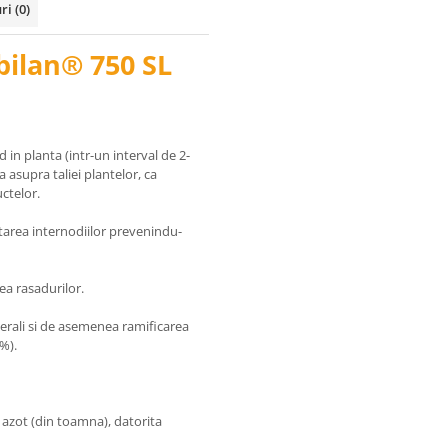
uri
(0)
bilan® 750 SL
 in planta (intr-un interval de 2-
a asupra taliei plantelor, ca
uctelor.
rtarea internodiilor prevenindu-
ea rasadurilor.
aterali si de asemenea ramificarea
%).
azot (din toamna), datorita