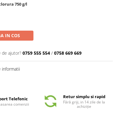
lorura 750 g/l
A IN COS
e de ajutor?
0759 555 554
/
0758 669 669
informatii
Retur simplu si rapid
port Telefonic
Fără griji, in 14 zile de la
plasarea comenzii
achiziție