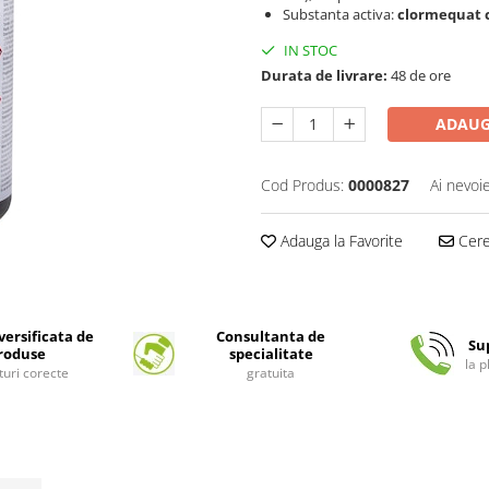
Substanta activa:
clormequat c
IN STOC
Durata de livrare:
48 de ore
ADAUG
Cod Produs:
0000827
Ai nevoi
Adauga la Favorite
Cere 
ersificata de
Consultanta de
Su
roduse
specialitate
la 
turi corecte
gratuita