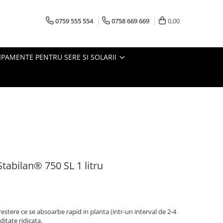
0759 555 554
0758 669 669
0,00
IPAMENTE PENTRU SERE SI SOLARII
tabilan® 750 SL 1 litru
estere ce se absoarbe rapid in planta (intr-un interval de 2-4
ditate ridicata.