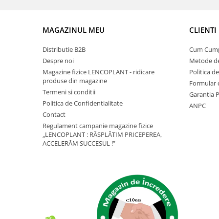
Depozitare si organizare
Freza de zapada
Echipamente de curatenie
MAGAZINUL MEU
CLIENTI
Distributie B2B
Cum Cum
Despre noi
Metode de
Magazine fizice LENCOPLANT - ridicare
Politica d
produse din magazine
Formular 
Termeni si conditii
Garantia 
Politica de Confidentialitate
ANPC
Contact
Regulament campanie magazine fizice
„LENCOPLANT : RĂSPLĂTIM PRICEPEREA,
ACCELERĂM SUCCESUL !”