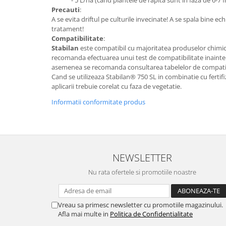
pneumatice
Precauti
:
Cricuri pneumatice
A se evita driftul pe culturile invecinate! A se spala bine 
tratament!
Prese Hidraulice
Compatibilitate
:
Prese de rulmenti hidraulice
Stabilan
este compatibil cu majoritatea produselor chimice, 
Prese de indoit tevi hidraulice
recomanda efectuarea unui test de compatibilitate inainte 
asemenea se recomanda consultarea tabelelor de compatibi
Echipamente electrice
Cand se utilizeaza Stabilan® 750 SL in combinatie cu fertif
Benzi izolatoare
aplicarii trebuie corelat cu faza de vegetatie.
Role Prelungitoare
Informatii conformitate produs
Polizoare unghiulare
Echipamente auto
Unelte de mana
Scule pneumatice
NEWSLETTER
Podele hidraulice & Presa de banc
Nu rata ofertele si promotiile noastre
& Truse reparatii caroserie
Cabluri si incarcatoare acumulator
Echipamente de ridicat
Vreau sa primesc newsletter cu promotiile magazinului.
Afla mai multe in
Politica de Confidentialitate
Chinga ancorare