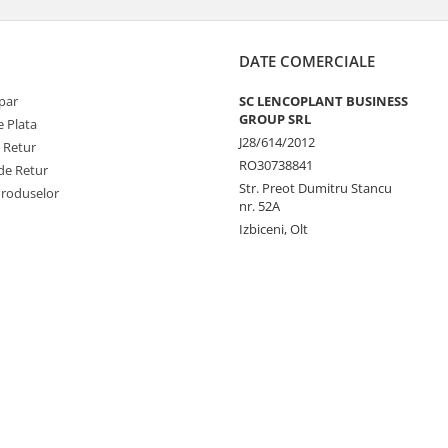
DATE COMERCIALE
par
SC LENCOPLANT BUSINESS
GROUP SRL
 Plata
J28/614/2012
e Retur
RO30738841
de Retur
Str. Preot Dumitru Stancu
Produselor
nr. 52A
Izbiceni, Olt