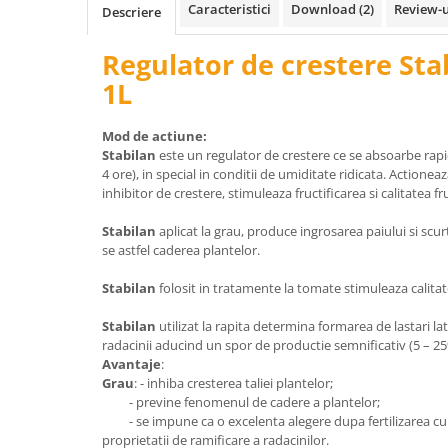
Caracteristici
Download (2)
Review-
Descriere
Patrunjel de frunza
Surubelnite pneumatice
Clesti
Seminte de dovlecei
Regulator de crestere Sta
Unelte de taiat
Patrunjel de radacina
1L
Pistoale pentru capse si pentru
Seminte de broccoli
nituri
Mod de actiune:
Seminte de dovleac
Scule pentru constructii
Stabilan
este un regulator de crestere ce se absoarbe rapid
Scule VDE
Seminte de conopida
4 ore), in special in conditii de umiditate ridicata. Actioneaz
Set tubulare
inhibitor de crestere, stimuleaza fructificarea si calitatea fr
Leustean
Biti si duze
Stabilan
aplicat la grau, produce ingrosarea paiului si scu
Seminte de morcov
Chei hexagonale
se astfel caderea plantelor.
Marar
Ciocane & dalti
Stabilan
folosit in tratamente la tomate stimuleaza calitat
Seminte telina de radacina
Tarozi, filiere si capete de
surubelnita
Semințe de Gulii
Stabilan
utilizat la rapita determina formarea de lastari l
Dalti si poansoane cu litere si
radacinii aducind un spor de productie semnificativ (5 – 25
Seminte de spanac
numere
Avantaje
:
Grau
: - inhiba cresterea taliei plantelor;
Seminte Mazare
Pompa de picior
- previne fenomenul de cadere a plantelor;
Lanterne si lampi frontale
Fenicul
- se impune ca o excelenta alegere dupa fertilizarea cu 
proprietatii de ramificare a radacinilor.
Echipament de protectie