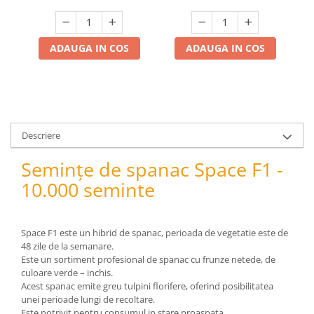
pneumatice
Cricuri pneumatice
Prese Hidraulice
ADAUGA IN COS
ADAUGA IN COS
Prese de rulmenti hidraulice
Prese de indoit tevi hidraulice
Echipamente electrice
Benzi izolatoare
Role Prelungitoare
Descriere
Polizoare unghiulare
Semințe de spanac Space F1 -
Echipamente auto
10.000 seminte
Unelte de mana
Scule pneumatice
Podele hidraulice & Presa de banc
Space F1 este un hibrid de spanac, perioada de vegetatie este de
& Truse reparatii caroserie
48 zile de la semanare.
Este un sortiment profesional de spanac cu frunze netede, de
Cabluri si incarcatoare acumulator
culoare verde – inchis.
Echipamente de ridicat
Acest spanac emite greu tulpini florifere, oferind posibilitatea
Chinga ancorare
unei perioade lungi de recoltare.
Este potrivit pentru consumul in stare proaspata.