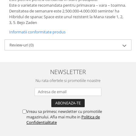
Depozitare si organizare
Este o varietate recomandata pentru primavara – vara – toamna.
Freza de zapada
Densitatea de semanare este 2.500.000-4.000.000 seminte/ ha
Echipamente de curatenie
Hibridul de spanac Space este unul rezistent la Mana rasele 1, 2,
3, 5. Bejo Zaden
Informatii conformitate produs
Review-uri
(0)
NEWSLETTER
Nu rata ofertele si promotiile noastre
Vreau sa primesc newsletter cu promotiile
magazinului. Afla mai multe in
Politica de
Confidentialitate