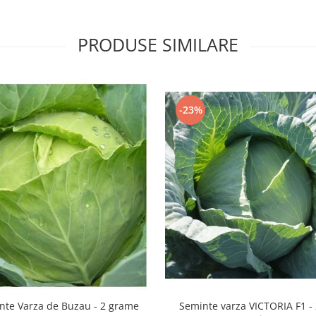
PRODUSE SIMILARE
-23%
nte Varza de Buzau - 2 grame
Seminte varza VICTORIA F1 -