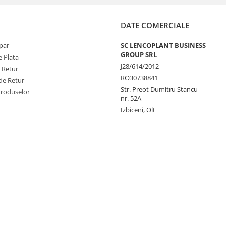
DATE COMERCIALE
par
SC LENCOPLANT BUSINESS
GROUP SRL
 Plata
J28/614/2012
e Retur
RO30738841
de Retur
Str. Preot Dumitru Stancu
Produselor
nr. 52A
Izbiceni, Olt