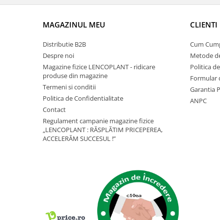
Depozitare si organizare
Freza de zapada
MAGAZINUL MEU
CLIENTI
Echipamente de curatenie
Distributie B2B
Cum Cum
Despre noi
Metode de
Magazine fizice LENCOPLANT - ridicare
Politica d
produse din magazine
Formular 
Termeni si conditii
Garantia 
Politica de Confidentialitate
ANPC
Contact
Regulament campanie magazine fizice
„LENCOPLANT : RĂSPLĂTIM PRICEPEREA,
ACCELERĂM SUCCESUL !”