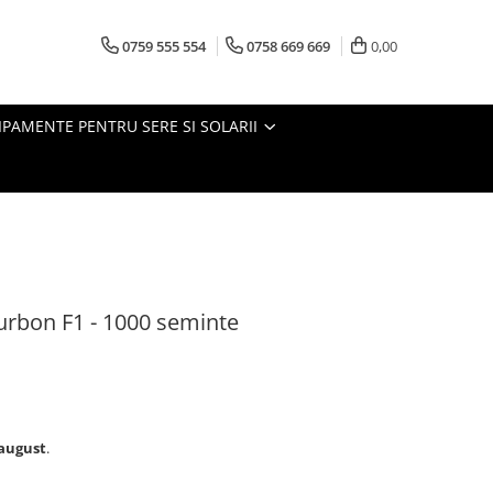
0759 555 554
0758 669 669
0,00
IPAMENTE PENTRU SERE SI SOLARII
urbon F1 - 1000 seminte
august
.