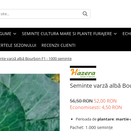
EGUME
SEMINTE CULTURA MARE SI PLANTE FURAJERE
ECH
ERTELE SEZONULUI
RECENZII CLIENTI
nte varză albă Bourbon F1 - 1000 seminte
Seminte varză albă Bo
56,50 RON
52,00 RON
Economisesti:
4,50
RON
Perioada de
plantare
:
martie-
Pachet
:
1.000 semințe