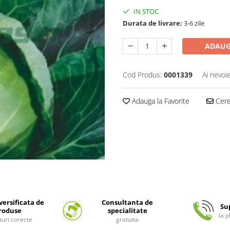
IN STOC
Durata de livrare:
3-6 zile
ADAUG
Cod Produs:
0001339
Ai nevoi
Adauga la Favorite
Cere 
ersificata de
Consultanta de
Su
roduse
specialitate
la 
turi corecte
gratuita