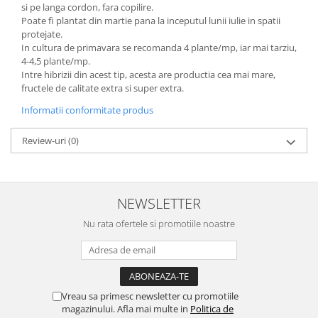
Depozitare si organizare
si pe langa cordon, fara copilire.
Poate fi plantat din martie pana la inceputul lunii iulie in spatii
Freza de zapada
protejate.
Echipamente de curatenie
In cultura de primavara se recomanda 4 plante/mp, iar mai tarziu,
4-4,5 plante/mp.
Intre hibrizii din acest tip, acesta are productia cea mai mare,
fructele de calitate extra si super extra.
Informatii conformitate produs
Review-uri
(0)
NEWSLETTER
Nu rata ofertele si promotiile noastre
Vreau sa primesc newsletter cu promotiile
magazinului. Afla mai multe in
Politica de