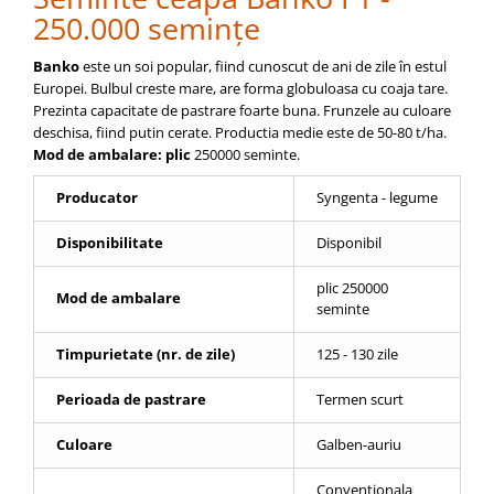
pneumatice
250.000 semințe
Cricuri pneumatice
Prese Hidraulice
Banko
este un soi popular, fiind cunoscut de ani de zile în estul
Europei. Bulbul creste mare, are forma globuloasa cu coaja tare.
Prese de rulmenti hidraulice
Prezinta capacitate de pastrare foarte buna. Frunzele au culoare
Prese de indoit tevi hidraulice
deschisa, fiind putin cerate. Productia medie este de 50-80 t/ha.
Echipamente electrice
Mod de ambalare: plic
250000 seminte.
Benzi izolatoare
Producator
Syngenta - legume
Role Prelungitoare
Polizoare unghiulare
Disponibilitate
Disponibil
Echipamente auto
plic 250000
Mod de ambalare
Unelte de mana
seminte
Scule pneumatice
Timpurietate (nr. de zile)
125 - 130 zile
Podele hidraulice & Presa de banc
& Truse reparatii caroserie
Perioada de pastrare
Termen scurt
Cabluri si incarcatoare acumulator
Echipamente de ridicat
Culoare
Galben-auriu
Chinga ancorare
Conventionala