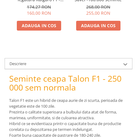
pneumatice
50.000 seminte
268,00 RON
174,27 RON
Cricuri pneumatice
255,00 RON
160,00 RON
Prese Hidraulice
ADAUGA IN COS
ADAUGA IN COS
Prese de rulmenti hidraulice
Prese de indoit tevi hidraulice
Echipamente electrice
Benzi izolatoare
Role Prelungitoare
Descriere
Polizoare unghiulare
Echipamente auto
Seminte ceapa Talon F1 - 250
Unelte de mana
000 sem normala
Scule pneumatice
Podele hidraulice & Presa de banc
Talon F1 este un hibrid de ceapa aurie de zi scurta, perioada de
vegetatie este de 100 zile.
& Truse reparatii caroserie
Prezinta o calitate superioara a bulbului data atat de forma,
Cabluri si incarcatoare acumulator
marimea, uniformitate, si de culoarea atractiva.
Echipamente de ridicat
Hibrid ce se evidentiaza printr-o capacitate buna de productie
corelata cu depozitarea pe termen indelungat.
Chinga ancorare
Foarte buna capacitate de pastrare de 180-240 zile.