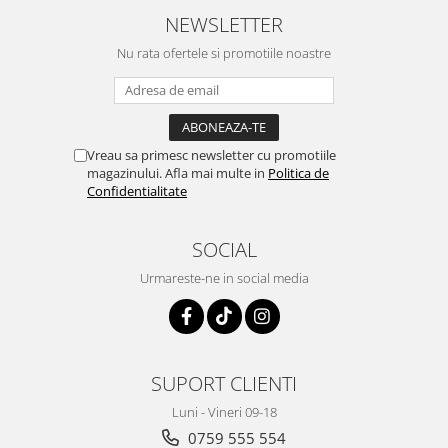
Depozitare si organizare
NEWSLETTER
Freza de zapada
Nu rata ofertele si promotiile noastre
Echipamente de curatenie
Vreau sa primesc newsletter cu promotiile
magazinului. Afla mai multe in
Politica de
Confidentialitate
SOCIAL
Urmareste-ne in social media
SUPORT CLIENTI
Luni - Vineri 09-18
0759 555 554