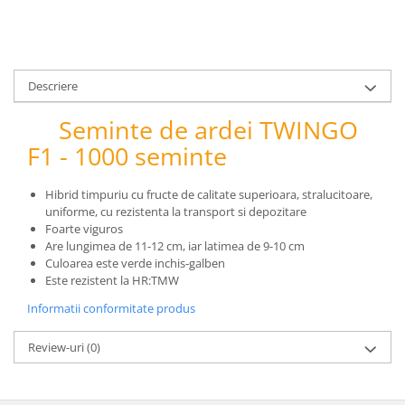
pneumatice
Cricuri pneumatice
Prese Hidraulice
Prese de rulmenti hidraulice
Descriere
Prese de indoit tevi hidraulice
Seminte de ardei TWINGO
Echipamente electrice
F1 - 1000 seminte
Benzi izolatoare
Role Prelungitoare
Hibrid timpuriu cu fructe de calitate superioara, stralucitoare,
Polizoare unghiulare
uniforme, cu rezistenta la transport si depozitare
Echipamente auto
Foarte viguros
Are lungimea de 11-12 cm, iar latimea de 9-10 cm
Unelte de mana
Culoarea este verde inchis-galben
Scule pneumatice
Este rezistent la HR:TMW
Podele hidraulice & Presa de banc
Informatii conformitate produs
& Truse reparatii caroserie
Cabluri si incarcatoare acumulator
Review-uri
(0)
Echipamente de ridicat
Chinga ancorare